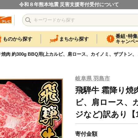
令和８年熊本地震 災害支援寄付受付について
番組･特集
ものから探す
まちから探す
キャンペ
焼肉 約300g BBQ用(上カルビ、肩ロース、カイノミ、ザブトン、ミ
岐阜県 羽島市
飛騨牛 霜降り焼肉 
ビ、肩ロース、
ジなど)訳あり【17
寄付金額