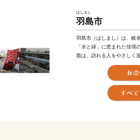
はしまし
羽島市
羽島市（はしまし）は、岐
「水と緑」に恵まれた佳境
面は、訪れる人をやさしく
東海道新幹線岐阜羽島駅、
を併せ持つ「岐阜県の表玄
で、交通の要衝としても大
中部圏での経済・文化両面
る都市の一つとして数えら