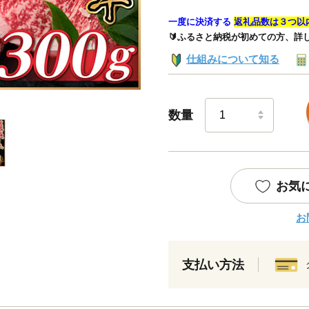
一度に決済する
返礼品数は３つ以
🔰ふるさと納税が初めての方、詳
仕組みについて知る
数量
お気
お
支払い方法