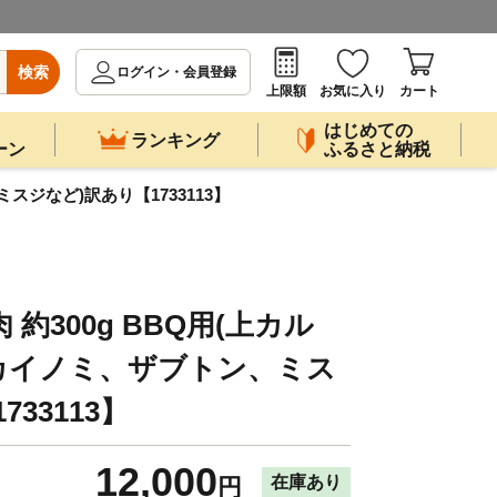
検索
ログイン・会員登録
上限額
お気に入り
カート
はじめての
ランキング
ーン
ふるさと納税
スジなど)訳あり【1733113】
約300g BBQ用(上カル
カイノミ、ザブトン、ミス
33113】
12,000
在庫あり
円