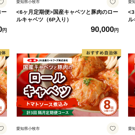
愛知県小牧市
愛
ロー
<6ヶ月定期便>国産キャベツと豚肉のロー
<
ルキャベツ（6P入り）
ル
0
90,000
円
円
愛知県小牧市
愛