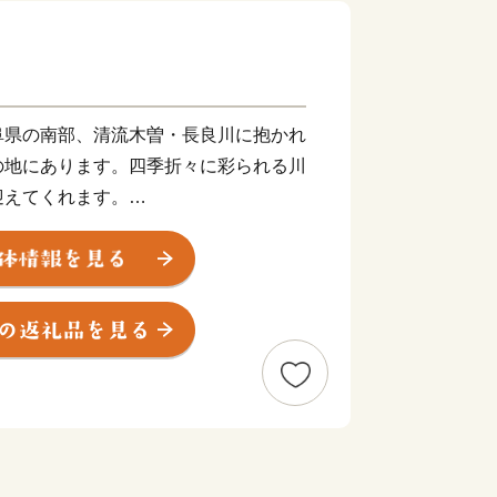
阜県の南部、清流木曽・長良川に抱かれ
の地にあります。四季折々に彩られる川
迎えてくれます。
名神高速道路岐阜羽島インターチェンジ
関」羽島市は、このような自然豊かな地
きく発展しています。
に果たす役割も極めて大きく、注目され
れています。