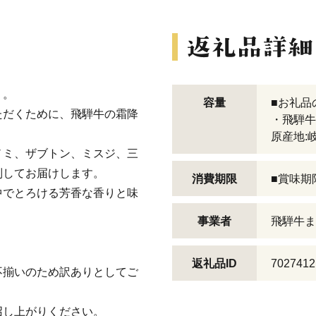
」。
容量
■お礼品
ただくために、飛騨牛の霜降
・飛騨牛 
。
原産地:
ノミ、ザブトン、ミスジ、三
別してお届けします。
消費期限
■賞味期
中でとろける芳香な香りと味
事業者
飛騨牛ま
返礼品ID
7027412
不揃いのため訳ありとしてご
召し上がりください。