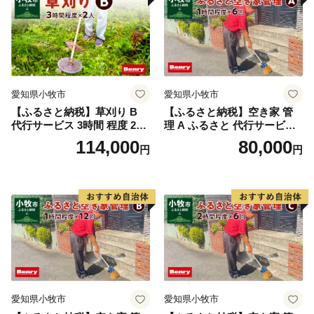
県 小牧市
愛知県小牧市
愛知県小牧市
【ふるさと納税】草刈り B
【ふるさと納税】空き家 管
代行サービス 3時間 程度 2人
理 A ふるさと 代行サービス
作業 伐採 低草木 剪定 ゴミ拾
1時間 程度 × 6回 建物 外部
114,000
80,000
円
円
い 清掃 雑草 除去 除草 作業
状況 確認 2ヶ月に1回 雨漏り
状況 完了報告 撮影 庭 田畑
カビ 目視確認 写真撮影 庭木
遊休地 空地 ベンリーさつき
の確認 防犯確認 郵便物 チェ
小牧味岡店 愛知県 小牧市
ック チラシ 回収 廃棄 提案
助言 愛知県 小牧市
愛知県小牧市
愛知県小牧市