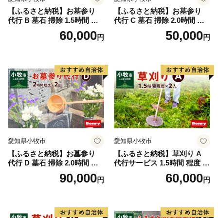
【ふるさと納税】お墓参り
【ふるさと納税】お墓参り
代行 B 墓石 掃除 1.5時間 程
代行 C 墓石 掃除 2.0時間 程
度 × 2回 お参り 献花 献香 雑
度 お参り 献花 献香 雑草 除
60,000
50,000
円
円
草 除去 処分 草抜き 清掃 お
去 処分 草抜き 清掃 お手入れ
手入れ 水洗い 水拭き 汚れ落
水洗い 水拭き 汚れ落とし 代
とし 代行サービス 和形墓石
行サービス 和形墓石 洋型墓
洋型墓石 デザイン墓石 愛知
石 デザイン墓石 愛知県 小牧
県 小牧市
市
愛知県小牧市
愛知県小牧市
【ふるさと納税】お墓参り
【ふるさと納税】草刈り A
代行 D 墓石 掃除 2.0時間 程
代行サービス 1.5時間 程度 2
度 × 2回 お参り 献花 献香 雑
人作業 伐採 低草木 剪定 ゴミ
90,000
60,000
円
円
草 除去 処分 草抜き 清掃 お
拾い 清掃 雑草 除去 除草 作
手入れ 水洗い 水拭き 汚れ落
業 状況 完了報告 撮影 庭 田
とし 代行サービス 和形墓石
畑 遊休地 空地 ベンリーさつ
洋型墓石 デザイン墓石 愛知
き小牧味岡店 愛知県 小牧市