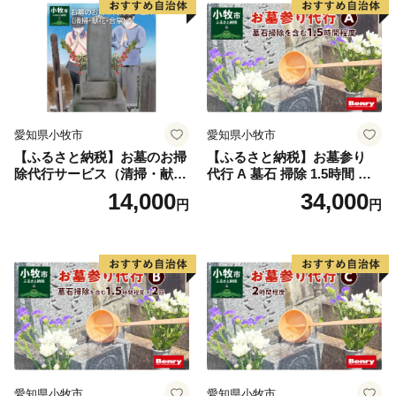
愛知県小牧市
愛知県小牧市
【ふるさと納税】お墓のお掃
【ふるさと納税】お墓参り
除代行サービス（清掃・献
代行 A 墓石 掃除 1.5時間 程
花・合掌）
度 お参り 献花 献香 雑草 除
14,000
34,000
円
円
去 処分 草抜き 清掃 お手入れ
水洗い 水拭き 汚れ落とし 代
行サービス 和形墓石 洋型墓
石 デザイン墓石 愛知県 小牧
市
愛知県小牧市
愛知県小牧市