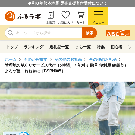
令和８年熊本地震 災害支援寄付受付について
上限額
お気に入り
カート
メニュー
検索
トップ
ランキング
返礼品一覧
まち一覧
特集
初心者ガイド
ホーム
ものから探す
その他のお礼品
その他のお礼品
管理地の草刈りサービス代行（5時間） / 草刈り 除草 便利屋 綾部市 /
よろづ屋 おおきに［BSBN005］