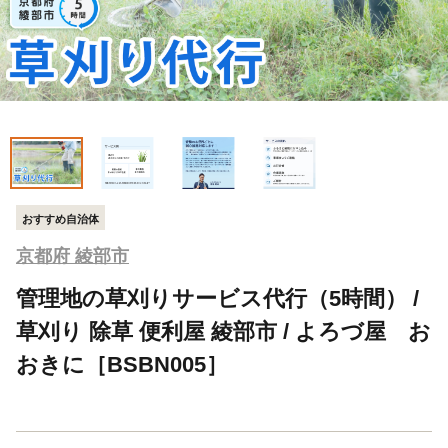
おすすめ自治体
京都府 綾部市
管理地の草刈りサービス代行（5時間） /
草刈り 除草 便利屋 綾部市 / よろづ屋 お
おきに［BSBN005］