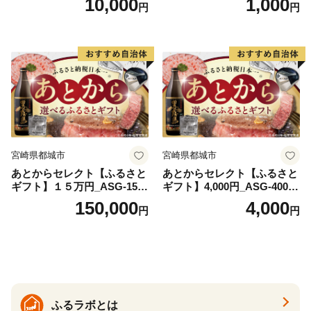
10,000
1,000
円
円
宮崎県都城市
宮崎県都城市
あとからセレクト【ふるさと
あとからセレクト【ふるさと
ギフト】１５万円_ASG-1500
ギフト】4,000円_ASG-4000_
00
(都城市) 後から選べる返礼品
150,000
4,000
円
円
ギフト ギフトポイント 品数2
200点以上 あとから選ぶ カタ
ログギフト カタログ ギフト
券 あとから選べる あとから
ギフト 返礼品カタログ グル
メカタログ ギフト肉 グルメ
ギフト フルーツギフト 肉 焼
ふるラボとは
酎 サーモン 野菜 魚介 海産物