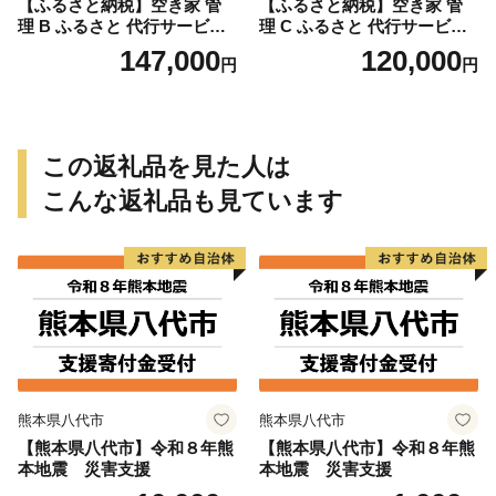
【ふるさと納税】空き家 管
【ふるさと納税】空き家 管
理 B ふるさと 代行サービス
理 C ふるさと 代行サービス
1時間 程度 × 12回 建物 外部
2時間 程度 × 6回 建物 外部
147,000
120,000
円
円
状況 確認 2ヶ月に1回 雨漏り
状況 確認 2ヶ月に1回 雨漏り
カビ 目視確認 写真撮影 庭木
カビ 目視確認 写真撮影 庭木
の確認 防犯確認 郵便物 チェ
の確認 防犯確認 郵便物 チェ
ック チラシ 回収 廃棄 提案
ック チラシ 回収 廃棄 提案
助言 愛知県 小牧市
助言 愛知県 小牧市
この返礼品を見た人は
こんな返礼品も見ています
熊本県八代市
熊本県八代市
【熊本県八代市】令和８年熊
【熊本県八代市】令和８年熊
本地震 災害支援
本地震 災害支援