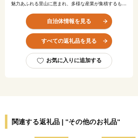
魅力あふれる里山に恵まれ、多様な産業が集積するもの
づくりのまちとして快適性と利便性を併せ持つ田園都市
です。清らかな水と自然豊かな風土から四季折々に自慢
自治体情報を見る
の特産品が生産され、お米やお茶・丹波栗をはじめ、み
ず菜や万願寺甘とうなどの京野菜、清流「由良川」で育
すべての返礼品を見る
つた鮎や丹波の猪肉も絶品です。
お気に入りに追加する
関連する返礼品 | "その他のお礼品"