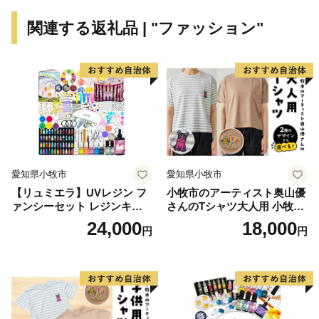
関連する返礼品 | "ファッション"
〇自然
宿毛湾には、日本に生息する魚の1/4にあたる約1000種
もの魚が生息しています。
「魚のゆりかご」「天然の養殖場」とも称され、養殖業
も盛んです。
沖の島・鵜来島周辺は、磯釣りやダイビングのメッカと
しても人気を博しています。
愛知県小牧市
愛知県小牧市
森林率は約84％を誇り、全国のどこよりも桜の開花が早
【リュミエラ】UVレジン フ
小牧市のアーティスト奥山優
いといわれるほど温暖です。
ァンシーセット レジンキッ
さんのTシャツ大人用 小牧市
この恵まれた気候風土を活かし、
ト ハンドメイド レジンクラ
制70周年記念
24,000
18,000
円
円
フト アクセサリーキット 手
オクラ・ミョウガ・イチゴなどの農作物を栽培していま
作り セット レジン LEDライ
す。
ト
特に文旦・小夏・直七といった柑橘類は、
全国有数の産地として各地に発信しています。