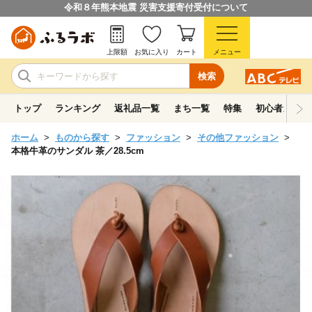
令和８年熊本地震 災害支援寄付受付について
上限額
お気に入り
カート
メニュー
検索
トップ
ランキング
返礼品一覧
まち一覧
特集
初心者ガイド
ホーム
ものから探す
ファッション
その他ファッション
本格牛革のサンダル 茶／28.5cm