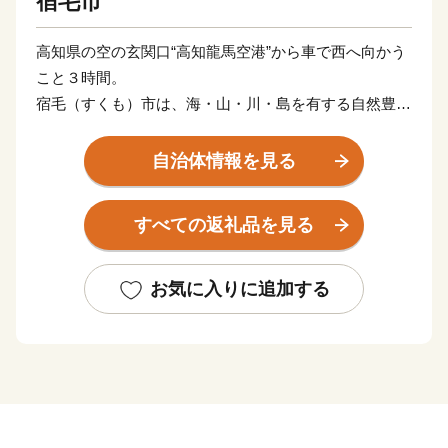
宿毛市
高知県の空の玄関口“高知龍馬空港”から車で西へ向かう
こと３時間。
宿毛（すくも）市は、海・山・川・島を有する自然豊か
なまちです。
自治体情報を見る
四国の西南端、対岸の九州にも程近いこのエリアを、幡
多（はた）と呼びます。
すべての返礼品を見る
【幡多６市町村：黒潮町・三原村・大月町・四万十市・
土佐清水市・宿毛市】
日本最後の清流ともいわれる四万十川、ダイナミックな
お気に入りに追加する
景観が楽しめる足摺岬、
Tシャツアート展やサーフィンが楽しめる入野の浜、抜
群の透明度を誇る柏島など、
宿毛市を拠点に、高知県が誇る自然・食・アクティビテ
ィを、
まるごと体感していただけます。