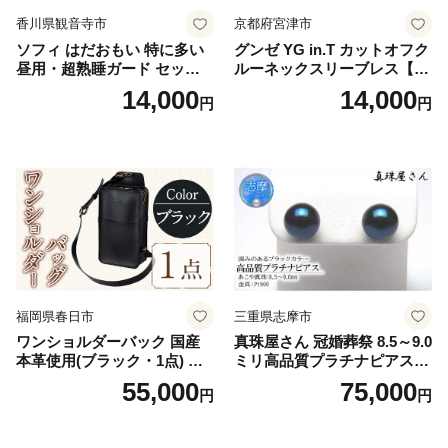
香川県観音寺市
京都府宮津市
ソフィ はだおもい 特に多い
グンゼ YG in.T カットオフク
昼用・超熟睡ガード セット
ルーネックスリーブレス【Y
羽付き ナプキン 生理用品 サ
V2618P】Lサイズ クリアベ
14,000
14,000
円
円
ニタリー ユニ・チャーム
ージュ3枚セット [№5716-04
32]
福岡県春日市
三重県志摩市
ワンショルダーバック 国産
真珠屋さん 冠婚葬祭 8.5～9.0
本革使用(ブラック・1点) 鞄
ミリ高品質プラチナピアス P
バック バッグ カバン レザー
t900 志摩産アコヤ真珠 ブラ
55,000
75,000
円
円
国産 日本製 牛革 黒 革 革製
ックパール 黒真珠
品 手作り 男性 女性 レディー
ス メンズ【ksg1307-bk】【Z