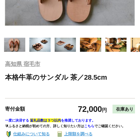
高知県 宿毛市
本格牛革のサンダル 茶／28.5cm
72,000
寄付金額
在庫あり
円
一度に決済する
返礼品数は３つ以内
を推奨しております。
🔰ふるさと納税が初めての方、詳しく知りたい方は
こちら
でご確認ください。
仕組みについて知る
上限額を調べる