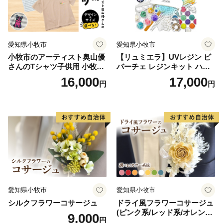
〇歴史と文化
国務大臣を歴任し宿毛の再開発にも尽力した「林有
造」、
愛知県小牧市
愛知県小牧市
早稲田大学建学の母と慕われる「小野梓」、
小牧市のアーティスト奥山優
【リュミエラ】UVレジン ビ
小松製作所の創業者である「竹内明太郎」など、
さんのTシャツ子供用 小牧市
バーチェ レジンキット ハン
明治以降の日本に大きな影響を与えた偉人を多く輩出し
制70周年記念
ドメイド レジンクラフト ア
16,000
17,000
円
円
ています。
クセサリーキット 手作り セ
ット レジン LEDライト
生産者が思いを込めて育てた特産品や他にはない観光資
源を
一人でも多くの方にお届けできるよう頑張ります。
皆さま、応援よろしくお願いします！
愛知県小牧市
愛知県小牧市
シルクフラワーコサージュ
ドライ風フラワーコサージュ
(ピンク系/レッド系/オレンジ
9,000
円
系/ホワイト系/イエロー系/グ