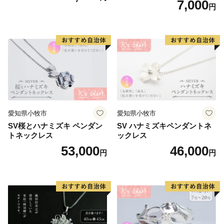
7,000
円
リーン系/ブルー系）
愛知県小牧市
愛知県小牧市
SV桜とハナミズキ ペンダン
SV ハナミズキペンダントネ
トネックレス
ックレス
53,000
46,000
円
円