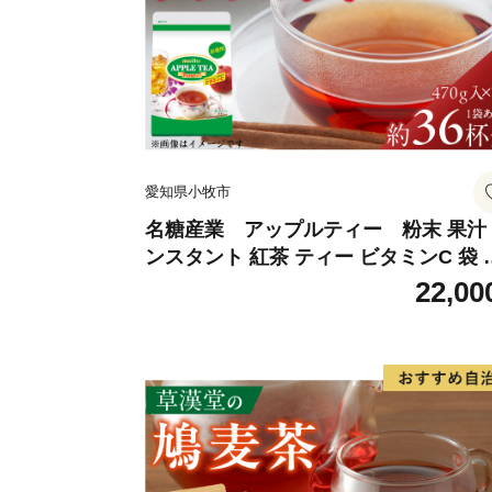
愛知県小牧市
名糖産業 アップルティー 粉末 果汁
ンスタント 紅茶 ティー ビタミンC 袋 
ングセラー 粉末飲料 粉末茶 簡単 手軽 
22,00
ット アイス