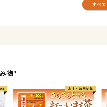
な生活が戻りますことを心
現在、地震の影響により、
配送業務の遅延が発生して
け日に返礼品が到着しない
最新の配送状況につきまし
ください。
返礼品のお届けをお待ちい
とご心配をおかけいたしま
うお願い申し上げます。
飲み物"
----------------------------------------
下呂市は、岐阜県の中東部
は郡上市、関市、東は中津
ほぼ中央を飛騨川が南へ流