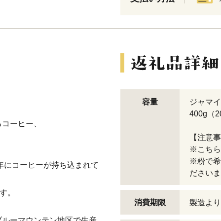
容量
ジャマイ
400g（2
るコーヒー、
【注意事
※こちら
※粉で希
8年にコーヒーが持ち込まれて
ださいま
ます。
消費期限
製造より
ブルーマウンテン地区で生産