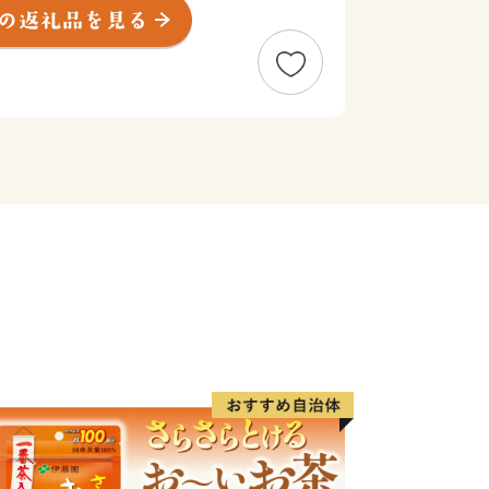
よりお祈り申し上げます。
一部地域において配送会社の営業停止や
おります。地域によってはご指定のお届
場合がございます。
ては、各配送会社の公式サイトをご確認
ただいている皆様には、多大なるご迷惑
すが、何卒ご理解とご了承を賜りますよ
------------------
に位置し、北は高山市、南は加茂郡、西
川市と長野県に接しています。
れ、西には馬瀬川があり、周囲には霊峰