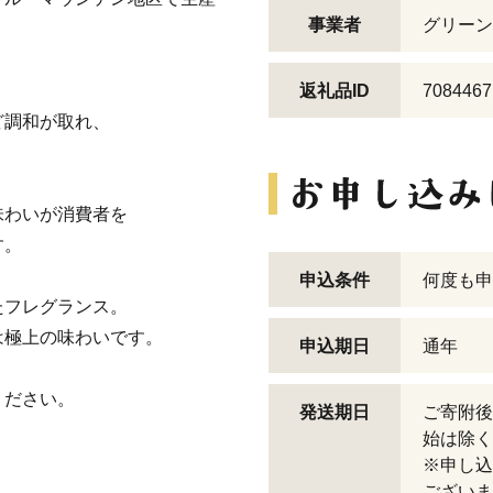
事業者
グリーン
。
返礼品ID
7084467
ど調和が取れ、
味わいが消費者を
す。
申込条件
何度も申
たフレグランス。
は極上の味わいです。
申込期日
通年
ください。
発送期日
ご寄附後
始は除く
※申し込
ございま