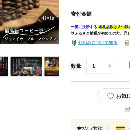
寄付金額
一度に決済する
返礼品数は３つ以
🔰ふるさと納税が初めての方、詳
仕組みについて知る
数量
お気
お
支払い方法