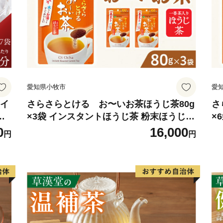
御嶽山をはじめ一千メート
曽川国定公園や県立自然公
また、飛騨川に沿って国道4
で国道256号、257号が通
総面積851.21平方キロメ
山林が全体の約9割を占め
愛知県小牧市
愛
を利用して、農業地、商業
地目別では森林（91.05%）
 イ
さらさらとける お〜いお茶ほうじ茶80g
さ
ロ
×3袋 インスタントほうじ茶 粉末ほうじ茶
×
（0.90%）、道路他（6.5
ホ
粉末茶 おーいお茶 粉末緑茶
粉
0
16,000
標高 最高 3,052.6メ
円
円