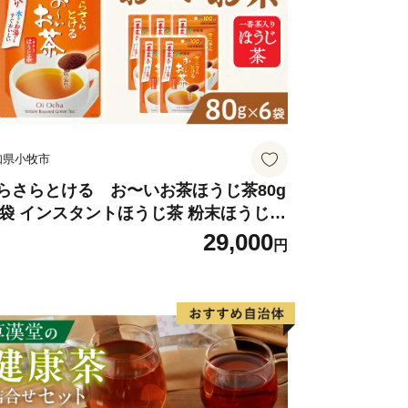
ルを越える急峻な山々がそびえ、飛騨木
園なども位置する自然豊かな地域です。
1号やJR高山本線が通り、横断する形
じています。
ートル
、河川に沿った平坦地とゆるやかな斜面
知県小牧市
地、住宅地などが混在しています。
、農用地（1..50%）、宅地
らさらとける お〜いお茶ほうじ茶80g
6袋 インスタントほうじ茶 粉末ほうじ茶
5%）となっています。
末茶 おーいお茶 粉末緑茶
29,000
ートル 最低 220メートル
円