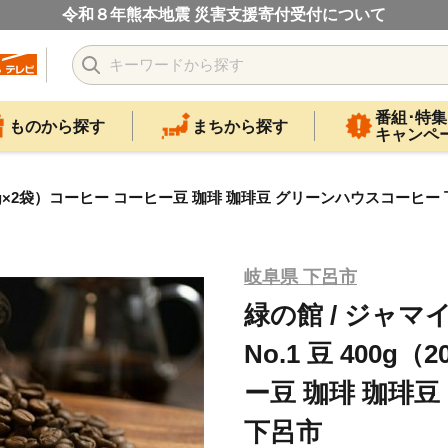
令和８年熊本地震 災害支援寄付受付について
番組･特集
ものから探す
まちから探す
キャンペ
200g×2袋）コーヒー コーヒー豆 珈琲 珈琲豆 グリーンハウスコーヒー
岐阜県 下呂市
緑の館 / ジャ
No.1 豆 400g
ー豆 珈琲 珈琲
下呂市