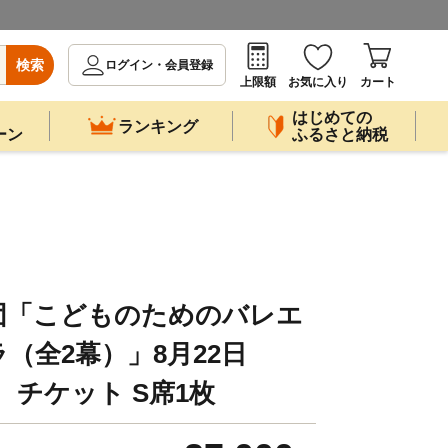
検索
ログイン・会員登録
上限額
お気に入り
カート
はじめての
ランキング
ーン
ふるさと納税
団「こどものためのバレエ
（全2幕）」8月22日
演 チケット S席1枚