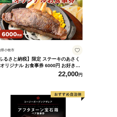
知県小牧市
ふるさと納税】限定 ステーキのあさく
 オリジナル お食事券 6000円 お好きな
ニュー 好きなだけ コーンスープ カレー
22,000
円
ラダ プリン ソフトクリーム デザート
知県 小牧店 小牧市 チケット 送料無料