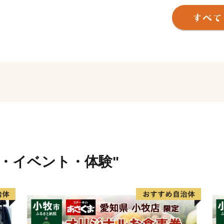
市（まち）」として生まれ
野四季の森公園」と、様々
な地域拠点として先進性の
す。
みなさまからの応援を心よ
行・イベント・体験"