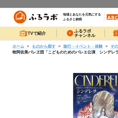
地域とあなたを元気にする
ふるさと納税
ふるラボ
TVで紹介
チャンネル
ホーム
ものから探す
旅行・イベント・体験
そ
牧阿佐美バレヱ団「こどものためのバレエ公演 シンデレラ（全