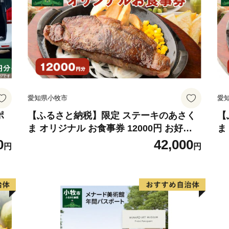
愛知県小牧市
愛
ポ
【ふるさと納税】限定 ステーキのあさく
【
ま オリジナル お食事券 12000円 お好き
ま
なメニュー 好きなだけ コーンスープ カレ
メ
0
42,000
円
円
ー サラダ プリン ソフトクリーム デザー
サ
ト 愛知県 小牧店 小牧市 チケット 送料無
愛
料