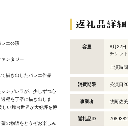
のバレエ公演
容量
8月22日
チケット
ファンタジー
上演時間
して描き出したバレエ作品
消費期限
公演日2
たシンデレラが、少しずつ心
く過程を丁寧に描き出しま
事業者
牧阿佐美
と美しい舞台世界が大好評を博
。
返礼品ID
7089382
希望の物語をどうぞお楽しみ