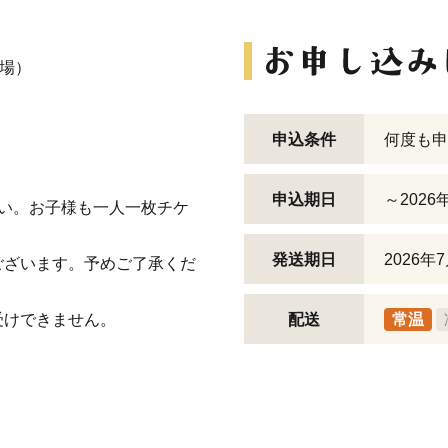
開場）
申込条件
何度も申
用します。
申込期日
～2026
い。お子様も一人一枚チケ
発送期日
2026
ございます。予めご了承くだ
受けできません。
配送
常温