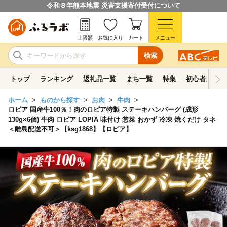
令和８年熊本地震 災害支援寄付受付について
上限額
お気に入り
カート
メニュー
検索
トップ
ランキング
返礼品一覧
まち一覧
特集
初心者ガイド
ホーム
ものから探す
お肉
牛肉
ロピア 国産牛100％！肉のロピア特製 ステーキハンバーグ (成形
130g×6個) 牛肉 ロピア LOPIA 味付け 惣菜 おかず 冷凍 焼くだけ タネ
＜離島配送不可＞【ksg1868】【ロピア】