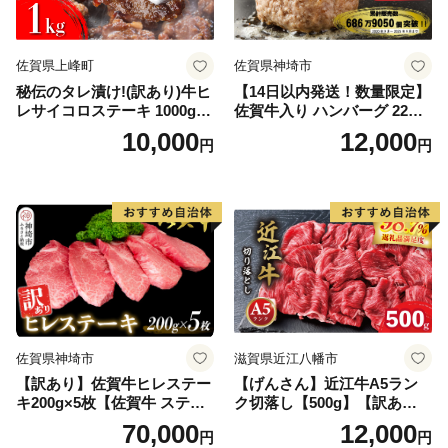
佐賀県上峰町
佐賀県神埼市
秘伝のタレ漬け!(訳あり)牛ヒ
【14日以内発送！数量限定】
レサイコロステーキ 1000g
佐賀牛入り ハンバーグ 22個
【B-1098-AS】
2.6kg(120g×22個)【佐賀牛
10,000
12,000
円
円
黒毛和牛 ブランド牛 九州 ハ
ンバーグ 牛肉 豚肉 国産 お弁
当 おかず 惣菜 おすすめ 人
気】(H083106)
佐賀県神埼市
滋賀県近江八幡市
【訳あり】佐賀牛ヒレステー
【げんさん】近江牛A5ラン
キ200g×5枚【佐賀牛 ステー
ク切落し【500g】【訳あり】
キ ブランド肉 ヒレ肉 フィレ
【DG12W】
70,000
12,000
円
円
肉 ジューシー ヘルシー】(H0