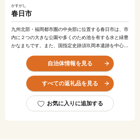
かすがし
春日市
九州北部・福岡都市圏の中央部に位置する春日市は、市
内に２つの大きな公園や多くのため池を有する水と緑豊
かなまちです。また、国指定史跡須玖岡本遺跡を中心と
した数多くの弥生時代の遺跡も数多く出土する歴史に彩
られた住宅都市です。
自治体情報を見る
今後も、全国的に高い評価を得ている学校・家庭・地域
が一体となって子どもたちを育てる「コミュニティ・ス
すべての返礼品を見る
クール」の取り組みや市民と行政が共に支え合う協働の
まちづくりを進めていきます。
お気に入りに追加する