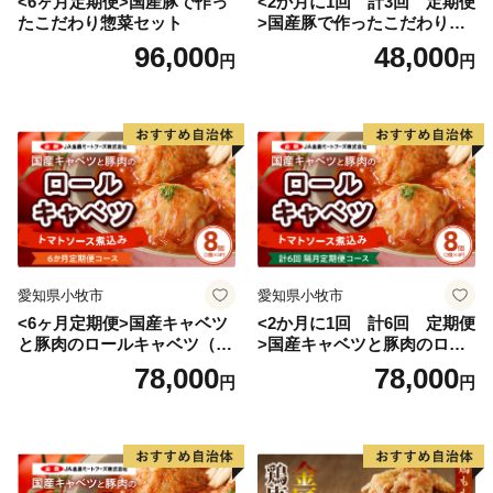
<6ヶ月定期便>国産豚で作っ
<2か月に1回 計3回 定期便
たこだわり惣菜セット
>国産豚で作ったこだわり惣
菜セット
96,000
48,000
円
円
愛知県小牧市
愛知県小牧市
<6ヶ月定期便>国産キャベツ
<2か月に1回 計6回 定期便
と豚肉のロールキャベツ（4P
>国産キャベツと豚肉のロー
入り）
ルキャベツ（4P入り）
78,000
78,000
円
円