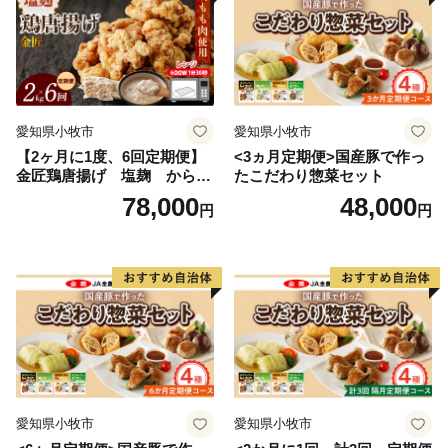
愛知県小牧市
愛知県小牧市
【2ヶ月に1度、6回定期便】
<3ヵ月定期便>国産豚で作っ
金匠鶏唐揚げ 塩麹 からあ
たこだわり惣菜セット
げ
78,000
48,000
円
円
愛知県小牧市
愛知県小牧市