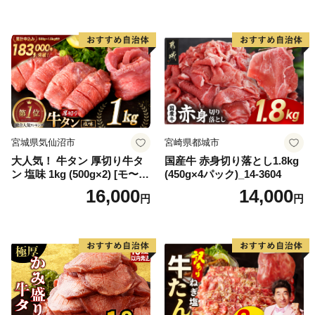
65175)
宮城県気仙沼市
宮崎県都城市
大人気！ 牛タン 厚切り牛タ
国産牛 赤身切り落とし1.8kg
ン 塩味 1kg (500g×2) [モ〜ラ
(450g×4パック)_14-3604
ンド 宮城県 気仙沼市 205646
16,000
14,000
円
円
60] 肉 牛肉 精肉 牛たん 牛タ
ン塩 牛たん塩 冷凍 焼肉 BB
Q アウトドア バーベキュー
厚切り タン