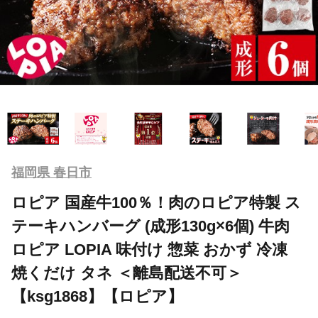
福岡県 春日市
ロピア 国産牛100％！肉のロピア特製 ス
テーキハンバーグ (成形130g×6個) 牛肉
ロピア LOPIA 味付け 惣菜 おかず 冷凍
焼くだけ タネ ＜離島配送不可＞
【ksg1868】【ロピア】