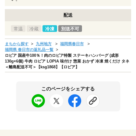
配送
常温
冷蔵
冷凍
別送不可
まちから探す
九州地方
福岡県春日市
福岡県 春日市の返礼品一覧
ロピア 国産牛100％！肉のロピア特製 ステーキハンバーグ (成形
130g×6個) 牛肉 ロピア LOPIA 味付け 惣菜 おかず 冷凍 焼くだけ タネ
＜離島配送不可＞【ksg1868】【ロピア】
このページをシェアする