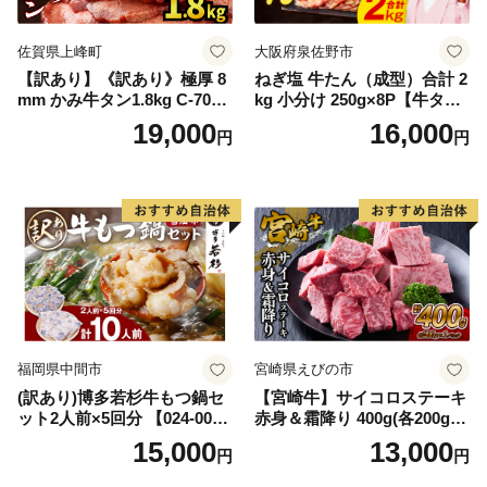
佐賀県上峰町
大阪府泉佐野市
【訳あり】《訳あり》極厚 8
ねぎ塩 牛たん（成型）合計 2
mm かみ牛タン1.8kg C-709-
kg 小分け 250g×8P【牛タン
AS
牛肉 焼肉用 薄切り 訳あり サ
19,000
16,000
円
円
イズ不揃い】
福岡県中間市
宮崎県えびの市
(訳あり)博多若杉牛もつ鍋セ
【宮崎牛】サイコロステーキ
ット2人前×5回分 【024-002
赤身＆霜降り 400g(各200g×
7】
１P 計2P) 真空パック 冷凍
15,000
13,000
円
円