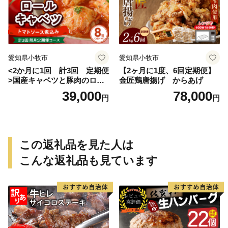
愛知県小牧市
愛知県小牧市
<2か月に1回 計3回 定期便
【2ヶ月に1度、6回定期便】
>国産キャベツと豚肉のロー
金匠鶏唐揚げ からあげ
ルキャベツ（4P入り）
39,000
78,000
円
円
この返礼品を見た人は
こんな返礼品も見ています