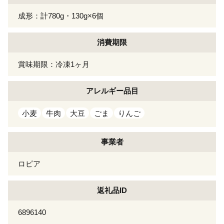
成形：計780g・130g×6個
消費期限
賞味期限：冷凍1ヶ月
アレルギー
品目
小麦
牛肉
大豆
ごま
りんご
事業者
ロピア
返礼品ID
6896140