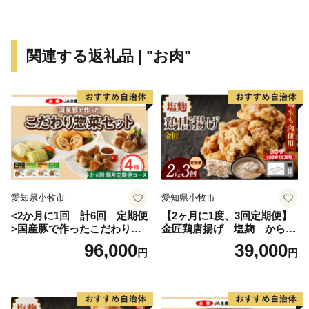
関連する返礼品 | "お肉"
愛知県小牧市
愛知県小牧市
<2か月に1回 計6回 定期便
【2ヶ月に1度、3回定期便】
>国産豚で作ったこだわり惣
金匠鶏唐揚げ 塩麹 からあ
菜セット
げ
96,000
39,000
円
円