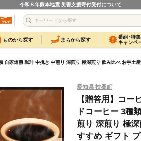
令和８年熊本地震 災害支援寄付受付について
番組･特集
ものから探す
まちから探す
キャンペ
自家焙煎 珈琲 中挽き 中煎り 深煎り 極深煎り 飲み比べ お手土産 おす
愛知県 扶桑町
【贈答用】コーヒー
ドコーヒー 3種類
煎り 深煎り 極深
すすめ ギフト プレ