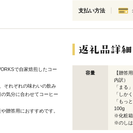
支払い方法
 WORKSで自家焙煎したコー
容量
【贈答用
内訳）
、それぞれの味わいの飲み
「まる」
日の気分に合わせてコーヒー
「しかく
「もっ
100g
産や贈答用におすすめです。
※化粧箱
※のしは