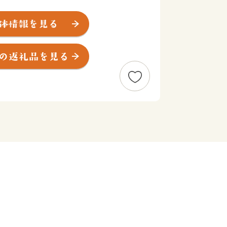
に位置し、濃尾平野の一部をなす田園地
アクセスの良さから、ベッドタウンとし
り住宅が多い景観となりますが、少し郊
った緑も多くみられます。
では、ゆったりとした時間の流れを感じ
が楽しめます。
便性も高い「ちょうどいい”田舎”」扶
！
が かがやくまち 扶桑町」をまちづく
ら高齢者まで「みんな」が笑顔で過ごせ
。