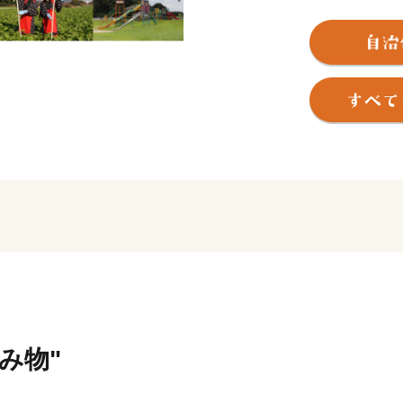
《ちょうどいい”田舎”》
扶桑町は、愛知県の北西部
帯で、近年は名古屋市への
て発展してきました。
町の中心地は幹線道路が走
外に出ると田んぼや畑とい
木曽川沿いの扶桑緑地公園
ながらウォーキングやBBQ
自然豊かである一方交通の利
桑町にぜひお越しください
《まちづくりの視点》
扶桑町は、「みんなの笑顔
りの視点として、子どもか
飲み物"
るまちを実現を目指します