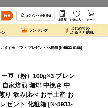
検索
ログイン・会員登録
上限額
お気に入り
カート
はじめての
ランキング
ーン
ふるさと納税
すめ ギフト プレゼント 化粧箱 [№5933-0166]
豆（粉）100g×3 ブレン
 自家焙煎 珈琲 中挽き 中
煎り 飲み比べ お手土産 お
ゼント 化粧箱 [№5933-