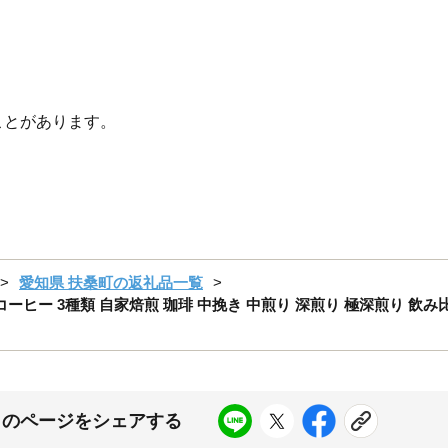
ことがあります。
愛知県 扶桑町の返礼品一覧
ーヒー 3種類 自家焙煎 珈琲 中挽き 中煎り 深煎り 極深煎り 飲み
このページをシェアする