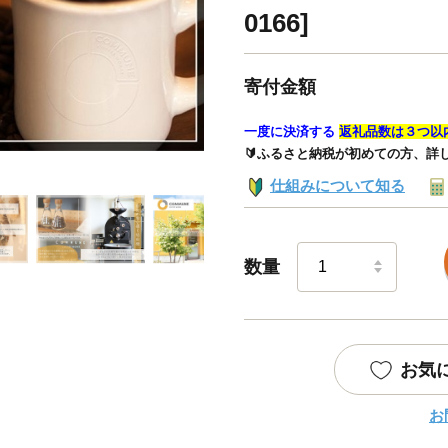
0166]
寄付金額
一度に決済する
返礼品数は３つ以
🔰ふるさと納税が初めての方、詳
仕組みについて知る
数量
お気
お