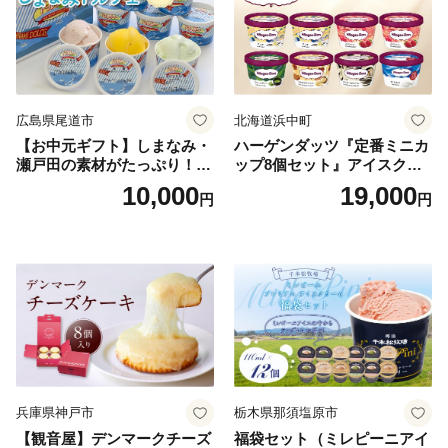
広島県尾道市
北海道浜中町
【お中元ギフト】しまなみ・
ハーゲンダッツ『定番ミニカ
瀬戸田の素材がたっぷり！ジ
ップ8個セット』アイスクリ
ェラート8個
ーム アイス スイーツ デザー
10,000
19,000
円
円
ト_H0016-104
兵庫県神戸市
栃木県那須塩原市
【観音屋】デンマークチーズ
福袋セット（ミレピーニアイ