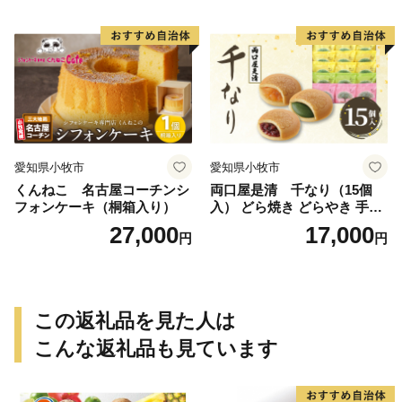
愛知県小牧市
愛知県小牧市
くんねこ 名古屋コーチンシ
両口屋是清 千なり（15個
フォンケーキ（桐箱入り）
入） どら焼き どらやき 手土
産 お土産 土産 丹波大納言小
27,000
17,000
円
円
豆 抹茶 林檎 りんご 慶事 お
祝い 法事 法要 詰め合わせ お
取り寄せ 瓢箪 豊臣秀吉 焼印
個包装 贈り物 老舗 お茶菓子
この返礼品を見た人は
こんな返礼品も見ています