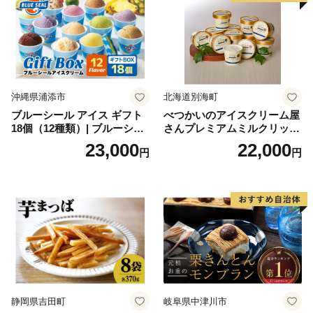
沖縄県浦添市
北海道別海町
ブルーシール アイス ギフト
べつかいのアイスクリーム屋
18個（12種類）| ブルーシー
さんプレミアムミルクリッチ
ルアイス ブルーシールアイ
12個（AP-01）（ 北海道アイ
23,000
22,000
円
円
スクリーム 着日指定可能 送
ス 北海道産アイス アイス ア
料無料 ジェラート 沖縄県 バ
イススイーツ アイスクリー
ースデー 贈り物 プレゼント
ム 北海道産アイスクリーム
誕生日 カップ 詰め合わせ バ
道産アイス 道産アイスクリ
ラエティ | バニラ チョコレー
ーム ギフト 詰合せ 詰め合わ
ト ストロベリー ピスタチオ
せ ふるさと納税 ）
バニラ＆クッキー ウベ 沖縄
紅イモ 塩ちんすこう 沖縄シ
ークヮーサー 沖縄黒糖 琉球
ロイヤルミルクティ 沖縄パ
イン
静岡県吉田町
岐阜県中津川市