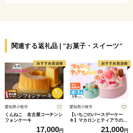
※ふるさと納税の趣旨から福崎町内にご住所のある方
からのご寄附の場合、記念品の送付はできませんのでご
了承ください。
～福崎町の紹介～
関連する返礼品 | "お菓子・スイーツ"
八百万の神が囁き、福が咲く。
もの語る町、ふくさき。
播州福崎町。豊かな自然の風物に囲まれた、小さな町。
ここには目を見張るほどの“絶景” などないけれど、
じっと耳を澄ませば、山あいから、川辺から、田畑か
ら、くさむらから、
愛知県小牧市
愛知県小牧市
人々の営みの隙間から“人ならざるもの” の囁きが聞こえ
くんねこ 名古屋コーチンシ
【いちごのバースデーケー
てくる町。
フォンケーキ
キ】マカロンとティアラのケ
風が語り、水が語り、人が語る。ようこそ、万物が語り
ーキ スイーツ 日時指定可 デ
17,000
21,000
円
円
ザート 洋菓子 お取り寄せ 愛
し福崎へ。