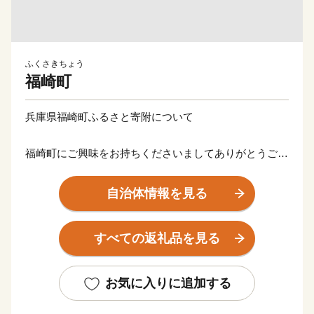
ふくさきちょう
福崎町
兵庫県福崎町ふるさと寄附について
福崎町にご興味をお持ちくださいましてありがとうござ
います。
心ばかりではございますが、ご寄附くださった方には
自治体情報を見る
お礼の品をご用意させていただきます。
どうぞ福崎町を応援くださいますようよろしくお願いい
すべての返礼品を見る
たします。
※福崎町は寄附回数の制限はございません。
お気に入りに追加する
※年に何度でもお申込みをしていただけます。