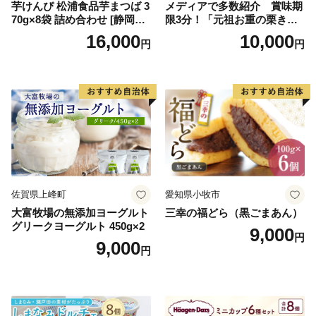
芋けんぴ 松浦食品芋まつば 3
メディアで多数紹介 賞味期
70g×8袋 詰め合わせ [静岡伊
限3分！「元祖お重の栗きん
勢丹(松浦食品) 静岡県 吉田町
とんモンブラン」 【未来の
16,000
10,000
円
円
22424274] 芋ケンピ セット
ご褒美】スイーツ 栗 モンブ
小袋 個包装 小分け
ラン くりきんとん デザート
ご褒美 お取り寄せ くり お菓
子 菓子 F4N-2298
佐賀県上峰町
愛知県小牧市
大富牧場の無添加ヨーグルト
三幸の福どら（黒ごまあん）
グリークヨーグルト 450g×2
9,000
円
9,000
円