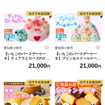
知県 小牧市 送料無料 誕生日
クリスマス お祝い マカロン
デコレーションケーキ ホー
ルケーキ
愛知県小牧市
愛知県小牧市
【いちごのバースデーケー
【いちごのバースデーケー
キ】ティアラとローズのケー
キ】プリンセスドールケーキ
キ スイーツ デザート 洋菓
日時指定可 スイーツ デザー
21,000
21,000
円
円
子 お取り寄せ 愛知県 小牧市
ト 洋菓子 お取り寄せ 愛知県
送料無料 誕生日 クリスマス
小牧市 送料無料 誕生日 クリ
お祝い ばら 花 フラワー デコ
スマス お祝い キャラクター
レーション ホールケーキ 日
デコレーションケーキ ホー
時指定可
ルケーキ 人形 かわいい こど
も