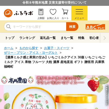
令和８年熊本地震 災害支援寄付受付について
上限額
お気に入り
カート
メニュー
検索
トップ
ランキング
返礼品一覧
まち一覧
特集
初心者ガイド
ホーム
ものから探す
お菓子・スイーツ
ゼリー・プリン・アイス・ヨーグルト
【濃厚ミルク感と果実の甘み】いちごミルクアイス 30個 いちご いちご
ミルク アイス 果物 フルーツ 大粒 濃厚 産地直送 ギフト 贈答用 兵庫県
福崎町