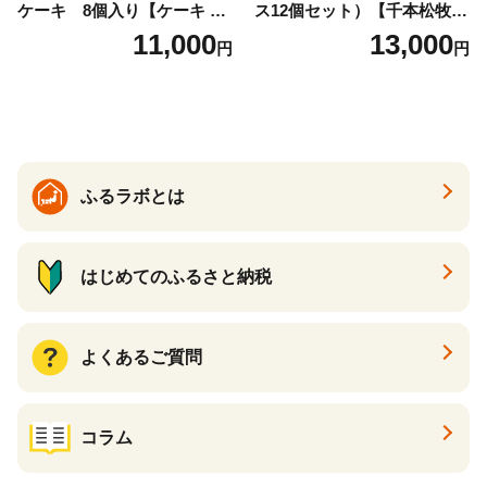
ケーキ 8個入り【ケーキ チ
ス12個セット）【千本松牧
ーズケーキ 人気スイーツ お
場】 ns025-014-12 【デザー
11,000
13,000
円
円
すすめスイーツ 神戸スイー
ト 詰め合わせ ギフト】
ツ 新感覚チーズケーキ おす
すめケーキ 兵庫県 神戸市 D0
910-17】
ふるラボとは
はじめてのふるさと納税
よくあるご質問
コラム