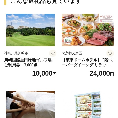
こんな返礼品も見ています
神奈川県川崎市
東京都文京区
川崎国際生田緑地ゴルフ場
【東京ドームホテル】 3階 ス
ご利用券 3,000点
ーパーダイニング リラッサ
ランチブッフェ お食事券 大
10,000
24,000
円
円
人1名様分 関東 東京 ご利用
券 ランチ 昼食 食事券 レスト
ラン ブッフェ 東京都 お食事
券