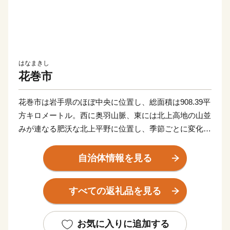
はなまきし
花巻市
花巻市は岩手県のほぼ中央に位置し、総面積は908.39平
方キロメートル。西に奥羽山脈、東には北上高地の山並
みが連なる肥沃な北上平野に位置し、季節ごとに変化に
富んだ自然風景が広がる美しいまちです。
市の西部には、奥羽山脈の渓谷沿いに湧き出る花巻温泉
自治体情報を見る
郷があります。周辺は県立自然公園に指定され、立ちの
ぼる湯けむりと深山の緑、目の前を流れる清流が、情緒
すべての返礼品を見る
豊かな風景を醸し出します。
また、宮沢賢治や萬鉄五郎などの世界的に知られる先人
を輩出するとともに、早池峰神楽や鹿踊りなどの郷土芸
お気に入りに追加する