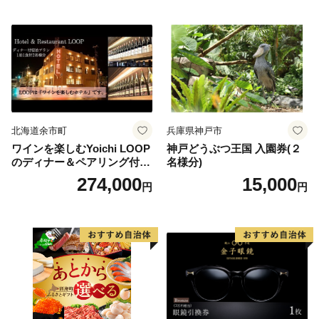
北海道余市町
兵庫県神戸市
ワインを楽しむYoichi LOOP
神戸どうぶつ王国 入園券(２
のディナー＆ペアリング付宿
名様分)
泊プラン＜デラックスツイン
274,000
15,000
円
円
＞