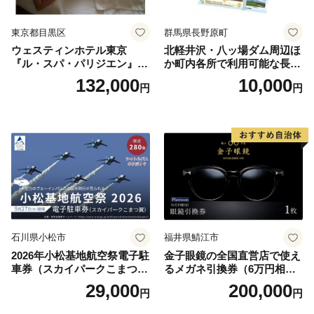
東京都目黒区
群馬県長野原町
ウェスティンホテル東京
北軽井沢・八ッ場ダム周辺ほ
『ル・スパ・パリジエン』選
か町内各所で利用可能な長野
べるボディセラピー90分/1名
原町ふるさと感謝券（3,000
132,000
10,000
円
円
円分）【トラベル 観光 旅行
お土産 群馬県 長野原町 北軽
井沢】
石川県小松市
福井県鯖江市
2026年小松基地航空祭電子駐
金子眼鏡の全国直営店で使え
車券（スカイパークこまつ
るメガネ引換券（6万円相
翼） 駐車場 シャトルバスの
当） Platinum
29,000
200,000
円
円
りばすぐ 石川県 小松市