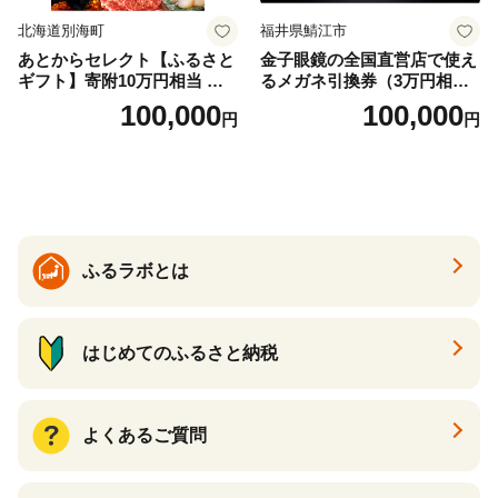
北海道別海町
福井県鯖江市
あとからセレクト【ふるさと
金子眼鏡の全国直営店で使え
ギフト】寄附10万円相当 あ
るメガネ引換券（3万円相
とから選べる！ ギフト いく
当） Bronze
100,000
100,000
円
円
ら ほたて 海鮮 牛肉 別海町
ケーキ アイス （ 後から 選べ
る カタログ カタログポイン
ト カタログギフト あとから
カタログ あとからカタログ
ポイント あとからカタログ
ギフト ふるさと納税 ）
ふるラボとは
はじめてのふるさと納税
よくあるご質問