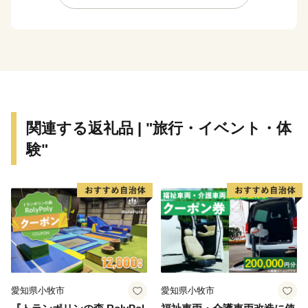
能、日本三大杜氏のひとつ南部杜氏、さき織り、ホーム
スパン等の優れた技術が多く伝えられています。さら
に、岩手県内唯一の花巻空港があり、東北新幹線新花巻
駅や東北自動車道、東北横断自動車道などの高速交通網
が整備されるなど、北東北の高速交通網の結節点という
極めて恵まれた拠点性を有しています。
関連する返礼品 | "旅行・イベント・体
験"
愛知県小牧市
愛知県小牧市