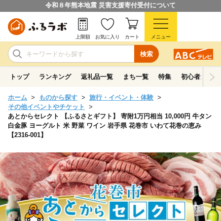
令和８年熊本地震 災害支援寄付受付について
上限額
お気に入り
カート
メニュー
検索
トップ
ランキング
返礼品一覧
まち一覧
特集
初心者ガイド
ホーム
ものから探す
旅行・イベント・体験
その他イベントやチケット
あとからセレクト 【ふるさとギフト】 寄附1万円相当 10,000円 牛タン
白金豚 ヨーグルト 米 野菜 ワイン 岩手県 花巻市 いわて花巻の恵み
【2316-001】