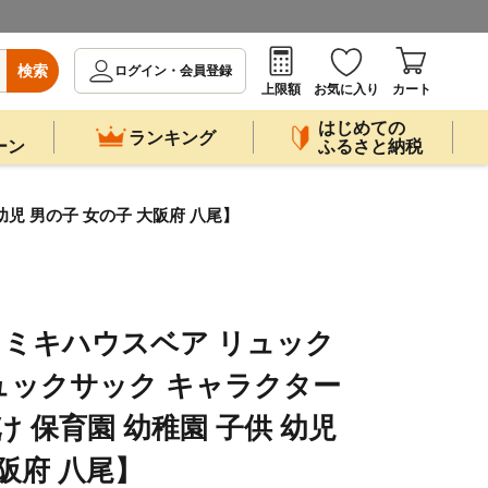
検索
ログイン・会員登録
上限額
お気に入り
カート
はじめての
ランキング
ーン
ふるさと納税
 幼児 男の子 女の子 大阪府 八尾】
ス ミキハウスベア リュック
e リュックサック キャラクター
かけ 保育園 幼稚園 子供 幼児
阪府 八尾】