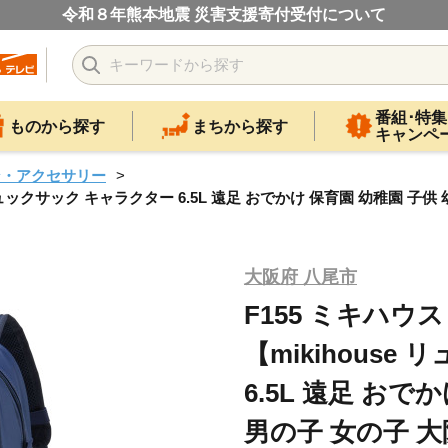
令和８年熊本地震 災害支援寄付受付について
番組･特集
ものから探す
まちから探す
キャンペ
ン・アクセサリー
リュックサック キャラクター 6.5L 遠足 おでかけ 保育園 幼稚園 子供
大阪府 八尾市
F155 ミキハウ
【mikihous
6.5L 遠足 おで
男の子 女の子 大