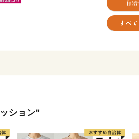
＜河内音頭のふるさと＞
八尾の夏は、市内各所に櫓
人々を誘います。河内音頭
を熱くさせます。
なかでも、「河内音頭発祥
は、室町時代、常光寺再建
歌われた木遣り音頭がルー
ゆったりと語りかける情緒
しか聞くことができません
また、夏の風物詩として毎
音頭まつり。河内音頭グラ
内音頭一色のまつりは多く
ァッション"
＜歴史遺産のまち＞
八尾市はゆたかな歴史や文
安山山ろくは、地元で「や