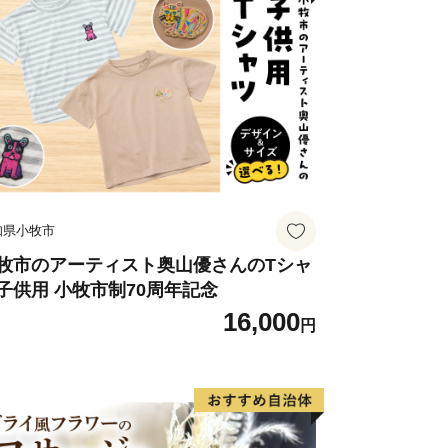
の宝庫です。なかでも、中河内最大の前
じやま）古墳や、200基以上もの横穴
千塚（たかやすせんづか）古墳群」」は
。
技術力と製品開発力を誇る「ものづくり
知県小牧市
で伝統ある歯ブラシ生産をはじめ、金属
技術に至るまで、匠の技が光ります。
牧市のアーティスト奥山優さんのTシャ
子供用 小牧市制70周年記念
目（平成26年工業統計調査）の規模と
16,000
れています。
円
大消費地が隣接しているため、鮮度良好