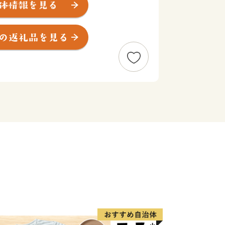
が立ち、幾重にも広がる踊りの輪へと
の歌と踊りが、世代を超えて八尾の人々
の地」と伝わる常光寺の正調河内音頭
の折に木材を旧大和川から運んだときに
ツとされています。流し節とも言われ、
あふれるその音頭は、現在では常光寺で
。
年9月上旬に盛大に開催される八尾河内
ンプリや大盆踊り大会などが行われ、河
の市民で賑わいます。
化財を有するまちです。市東部にある高
まんねき」と呼ばれ、古くから人々が暮