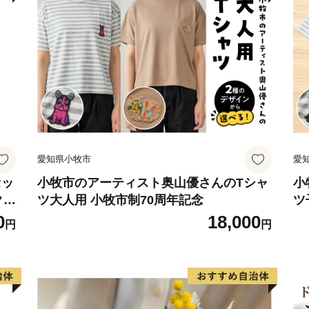
らす里山であり、歴史遺産
方後円墳の心合寺山（しおん
式石室墳が集中する「高安
全国的にも知られています
＜ものづくりのまち＞
中小企業を中心に、高度な
のまち」です。
愛知県小牧市
愛
全国トップシェアの出荷額
製品や電子機器など最先端
セッ
小牧市のアーティスト奥山優さんのTシャ
小
クラ
ツ大人用 小牧市制70周年記念
ツ
製造品出荷額は、府内で4番
ト
0
18,000
なり、ますます活力にあふ
円
円
八尾の特産
＜八尾えだまめ＞
八尾えだまめは、生産地と