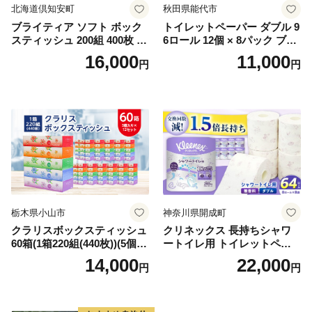
北海道倶知安町
秋田県能代市
ブライティア ソフト ボック
トイレットペーパー ダブル 9
スティッシュ 200組 400枚 60
6ロール 12個 × 8パック ブラ
箱 日本製 まとめ買い ティッ
ンカ 再生紙 100％ 芯あり 日
16,000
11,000
円
円
シュ リサイクル 長持 防災 常
用品 消耗品 無香料 生活用品
備品 日用雑貨 消耗品 生活必
備蓄 秋田県 能代市 送料無料
需品 備蓄 ペーパー 紙 北海道
《能代製紙》
倶知安町 日用品
栃木県小山市
神奈川県開成町
クラリスボックスティッシュ
クリネックス 長持ちシャワ
60箱(1箱220組(440枚))(5個入
ートイレ用 トイレットペー
り×12セット)【1256759】
パー（ダブル）64ロール(8ロ
14,000
22,000
円
円
ール×8パック) 開成町 トイレ
ットペーパーダブル 日用品
国産 新生活 ダブル SDGs 備
蓄 防災 エコ 消耗品 生活雑貨