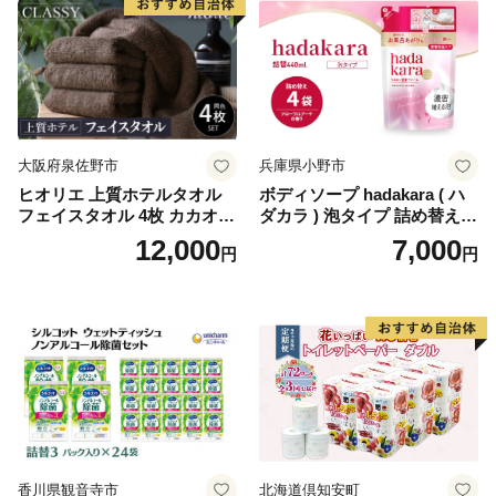
生活用品 無香料 トイレット
ペーパー ダブル といれっと
ぺーぱー トイレ クレシア ト
イレットペーパー [BDBH002
-1]
大阪府泉佐野市
兵庫県小野市
ヒオリエ 上質ホテルタオル
ボディソープ hadakara ( ハ
フェイスタオル 4枚 カカオ
ダカラ ) 泡タイプ 詰め替え 4
【タオル 泉州タオル 吸水 普
40ml×4袋 ボディーソープ 泡
12,000
7,000
円
円
段使い 無地 シンプル 日用品
ボディソープ 泡 日用品 消耗
ふわふわ ふかふか 家族 たお
品 バス用品 大容量 いい 匂い
る 一人暮らし】
ボディ 保湿 LION ライオン
泡石鹸 石鹸 兵庫 兵庫県 小野
市
香川県観音寺市
北海道倶知安町