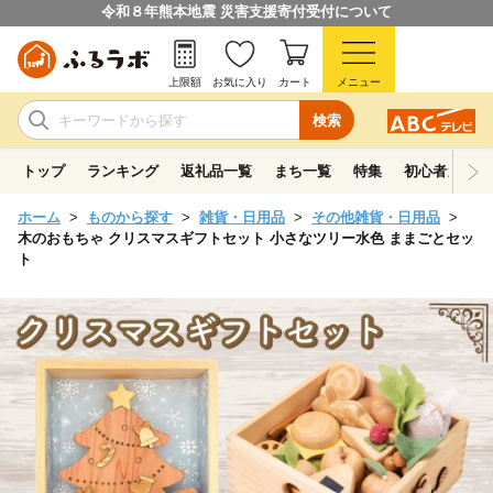
令和８年熊本地震 災害支援寄付受付について
上限額
お気に入り
カート
メニュー
検索
トップ
ランキング
返礼品一覧
まち一覧
特集
初心者ガイド
ホーム
ものから探す
雑貨・日用品
その他雑貨・日用品
木のおもちゃ クリスマスギフトセット 小さなツリー水色 ままごとセッ
ト