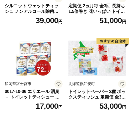
シルコット ウェットティッ
定期便 2ヵ月毎 全3回 長持ち
シュ ノンアルコール除菌詰
1.5倍巻き 花いっぱい トイレ
替（43枚×3P）×24袋 日用品
ットペーパー ダブル 45ｍ 計
39,000
51,000
円
円
おもちゃ 拭き取り 手拭き 外
72ロール 全18種 花柄 プリン
出時 お出かけ時 食事前 緑茶
ト ハーブ 香り付き 日本製 ま
カテキン配合
とめ買い 防災 常備品 ペーパ
ー 消耗品 備蓄 送料無料 北海
道 倶知安町 日用品
静岡県富士宮市
北海道倶知安町
0017-10-06 エリエール 消臭
トイレットペーパー 2種 ボッ
＋ トイレットティシュー し
クスティッシュ 定期便 全3
っかり香るフレッシュクリア
回 日本製 まとめ買い 防災
17,000
53,000
円
円
の香り ダブル 12ロール×6パ
常備品 日用雑貨 消耗品 生活
ック 72ロール 25m トイレ
必需品 大容量 備蓄 リサイク
ットペーパー パルプ100％ 消
ル ティッシュ ペーパー まと
臭 防臭 日用品 消耗品 備蓄
め買い 雑貨 倶知安町