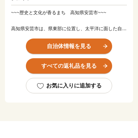
~~~歴史と文化が香るまち 高知県安芸市~~~
高知県安芸市は、県東部に位置し、太平洋に面した自然
豊かなまちです。
海と山の大自然の恵みをたっぷりうけて、豊かな人と特
自治体情報を見る
産品を育んでいます。
ちりめんじゃこに、幻の地鶏土佐ジロー、土佐文旦に、
すべての返礼品を見る
マンゴーと美味しいもんがたくさん！
これからも安芸市の魅力をいっぱいお届けしていきま
す！
お気に入りに追加する
応援よろしくお願いいたします♪
皆様のご意見をお聞かせください。
〒784-8501 高知県安芸市土居82-1
安芸市 商工観光水産課
電話 ：050-1730-1320