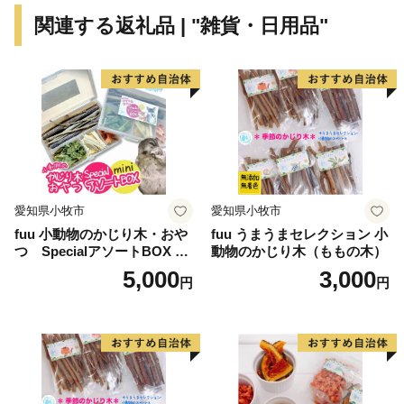
FAX ：050-3730-4146
関連する返礼品 | "雑貨・日用品"
メール：aki@furusato-supports.com
愛知県小牧市
愛知県小牧市
fuu 小動物のかじり木・おや
fuu うまうまセレクション 小
つ SpecialアソートBOX mi
動物のかじり木（ももの木）
ni（1個）
5,000
3,000
円
円