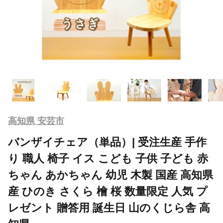
高知県 安芸市
バンザイチェア（単品）| 受注生産 手作
り 職人 椅子 イス こども 子供 子ども 赤
ちゃん あかちゃん 幼児 木製 国産 高知県
産 ひのき さくら 檜 桜 数量限定 人気 プ
レゼント 贈答用 誕生日 山のくじら舎 高