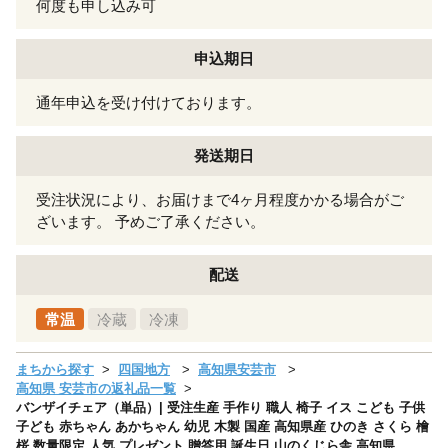
何度も申し込み可
申込期日
通年申込を受け付けております。
発送期日
受注状況により、お届けまで4ヶ月程度かかる場合がご
ざいます。 予めご了承ください。
配送
常温
冷蔵
冷凍
まちから探す
四国地方
高知県安芸市
高知県 安芸市の返礼品一覧
バンザイチェア（単品）| 受注生産 手作り 職人 椅子 イス こども 子供
子ども 赤ちゃん あかちゃん 幼児 木製 国産 高知県産 ひのき さくら 檜
桜 数量限定 人気 プレゼント 贈答用 誕生日 山のくじら舎 高知県