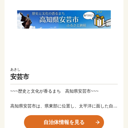
あきし
安芸市
~~~歴史と文化が香るまち 高知県安芸市~~~
高知県安芸市は、県東部に位置し、太平洋に面した自然
豊かなまちです。
海と山の大自然の恵みをたっぷりうけて、豊かな人と特
自治体情報を見る