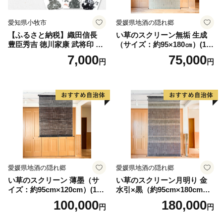
愛知県小牧市
愛媛県地酒の隠れ郷
【ふるさと納税】織田信長
い草のスクリーン無垢 生成
豊臣秀吉 徳川家康 武将印 花
（サイズ：約95×180㎝）(14
押印 6枚 セット イラスト 戦
3)
7,000
75,000
円
円
国 武将 小牧山城 墨絵 龍画師
書道アーティスト 池谷公智
渾身の一作 作品 雑貨 工芸品
グッズ 愛知県 小牧市 お取り
寄せ 送料無料
愛媛県地酒の隠れ郷
愛媛県地酒の隠れ郷
い草のスクリーン 薄墨（サ
い草のスクリーン月明り 金
イズ：約95cm×120cm）(14
水引×黒（約95cm×180cm）
6)
(147)
100,000
180,000
円
円