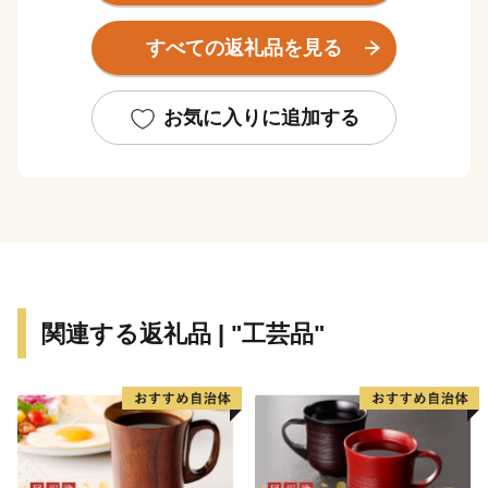
産品を育んでいます。
ちりめんじゃこに、幻の地鶏土佐ジロー、土佐文旦に、
すべての返礼品を見る
マンゴーと美味しいもんがたくさん！
これからも安芸市の魅力をいっぱいお届けしていきま
す！
お気に入りに追加する
応援よろしくお願いいたします♪
皆様のご意見をお聞かせください。
〒784-8501 高知県安芸市土居82-1
安芸市 商工観光水産課
電話 ：050-1730-1320
FAX ：050-3730-4146
関連する返礼品 | "工芸品"
メール：aki@furusato-supports.com