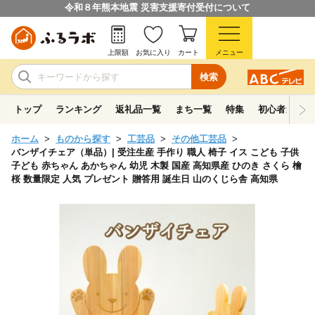
令和８年熊本地震 災害支援寄付受付について
上限額
お気に入り
カート
メニュー
検索
トップ
ランキング
返礼品一覧
まち一覧
特集
初心者ガイド
ホーム
ものから探す
工芸品
その他工芸品
バンザイチェア（単品）| 受注生産 手作り 職人 椅子 イス こども 子供
子ども 赤ちゃん あかちゃん 幼児 木製 国産 高知県産 ひのき さくら 檜
桜 数量限定 人気 プレゼント 贈答用 誕生日 山のくじら舎 高知県