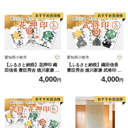
愛知県小牧市
愛知県小牧市
【ふるさと納税】花押印 織
【ふるさと納税】織田信長
田信長 豊臣秀吉 徳川家康 3
豊臣秀吉 徳川家康 武将印 3
枚 セット 戦国 武将 小牧山城
枚 セット イラスト 戦国 武将
4,000
4,000
円
円
墨絵 龍画師 書道アーティス
小牧山城 墨絵 龍画師 書道ア
ト 池谷公智 渾身の一作 作品
ーティスト 池谷公智 渾身の
雑貨 工芸品 グッズ 愛知県 小
一作 作品 雑貨 工芸品 グッズ
牧市 お取り寄せ 送料無料
愛知県 小牧市 お取り寄せ 送
料無料