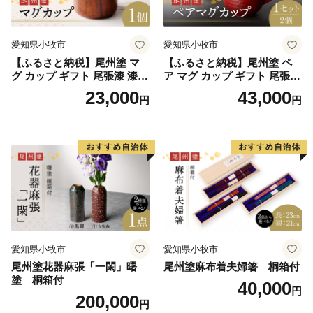
愛知県小牧市
愛知県小牧市
【ふるさと納税】尾州塗 マ
【ふるさと納税】尾州塗 ペ
グ カップ ギフト 尾張漆 漆
ア マグ カップ ギフト 尾張漆
漆器 漆器工芸 工芸品 芸術性
漆 漆器 漆器工芸 工芸品 芸術
23,000
43,000
円
円
実用性 抗菌性 美味しく安全
性 実用性 抗菌性 美味しく安
な食事 手作り 贈答用 くつろ
全な食事 手作り 贈答用 くつ
ぎ おうち時間 プレゼント 抗
ろぎ おうち時間 プレゼント
ウイルス効果 お取り寄せ 愛
抗ウイルス効果 お取り寄せ
知県 小牧市 送料無料
愛知県 小牧市 送料無料
愛知県小牧市
愛知県小牧市
尾州塗花器麻張「一閑」曙
尾州塗麻布着夫婦箸 桐箱付
塗 桐箱付
40,000
円
200,000
円