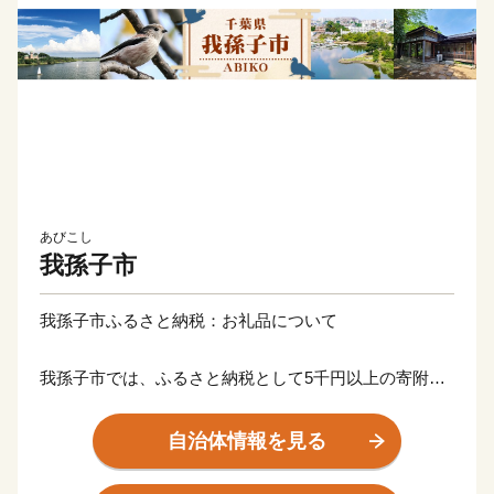
あびこし
我孫子市
我孫子市ふるさと納税：お礼品について
我孫子市では、ふるさと納税として5千円以上の寄附を
いただいた市外にお住まいの方へお礼品を贈呈します。
お礼品は、寄附金額に応じて、我孫子市ふるさと産品と
自治体情報を見る
して推奨している地元産品や我孫子市産のお米、障がい
のある方が福祉施設で作った品などを取り揃えていま