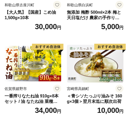
和歌山県古座川町
和歌山県白浜町
【大人気】【国産】こめ油
無添加 梅酢 500ml×2本 梅と
1,500g×10本
天日塩だけ 農家の手作り完
熟梅酢 調味料
30,000
5,000
円
円
佐賀県嬉野市
宮崎県高鍋町
一番搾りなたね油 910g×8本
＜青シソたっぷり油みそ 160
セット / 油 なたね油 菜種油
g×3個＞翌月末迄に順次出荷
ナタネ【山下製油】 [NBE00
34,000
10,000
円
円
7]