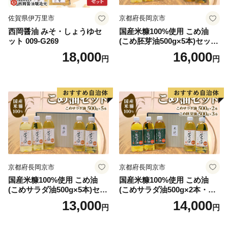
佐賀県伊万里市
京都府長岡京市
西岡醤油 みそ・しょうゆセ
国産米糠100%使用 こめ油
ット 009-G269
(こめ胚芽油500g×5本)セット
[1575]
18,000
16,000
円
円
京都府長岡京市
京都府長岡京市
国産米糠100%使用 こめ油
国産米糠100%使用 こめ油
(こめサラダ油500g×5本)セッ
(こめサラダ油500g×2本・こ
ト [1574]
め胚芽油500g×3本)セット [1
13,000
14,000
円
円
573]