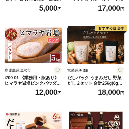
天然 ミネラル 調味料 ソルト
イルセット(200ml×2本) 日置
5,000
17,000
円
円
salt 料理 味付 おにぎり 三重
市 特産品 調味料 油 エキスト
県 南伊勢 伊勢 志摩 5000円 5
ラバージン オリーブ セット
000円以下 五千円
ガーリック【鹿児島オリー
ブ】
鹿児島県出水市
宮崎県美郷町
i700-01 《業務用・訳あり》
だしパック うまみだし 野菜
ヒマラヤ岩塩ピンクパウダー
だし 2セット 合計256g(8g×8
タイプ(5kg) 岩塩 塩 調味料
パック×2種×2セット) [岡田商
12,000
18,000
円
円
しお 保存料不使用 天然 パウ
店 宮崎県 美郷町 31ac0069]
ダータイプ グレインミルタ
国産 粉末 ダシ 出汁パック し
イプ 料理 バスソルト 入浴 普
いたけ 無塩
段使い ギフト 贈り物【ソル
ティースマイル】