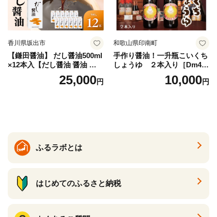
香川県坂出市
和歌山県印南町
【鎌田醤油】 だし醤油500ml
手作り醤油！一升瓶こいくち
×12本入【だし醤油 醤油 人気
しょうゆ ２本入り［Dm4］
おすすめ 人気だし醤油 出汁
｜手作り 醤油 和歌山県 印南
25,000
10,000
円
円
醤油 AE1021】
町 一升瓶 こいくちしょうゆ
伝統製法 醤油 日本食 調味料
地元産 大豆 小麦 塩 だし 煮
物 和食 醤油 肉料理 魚料理
野菜料理 醤油 郷土料理 家庭
料理 醤油
ふるラボとは
はじめてのふるさと納税