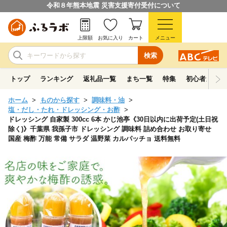
令和８年熊本地震 災害支援寄付受付について
上限額
お気に入り
カート
メニュー
検索
トップ
ランキング
返礼品一覧
まち一覧
特集
初心者ガイド
ホーム
ものから探す
調味料・油
塩・だし・たれ・ドレッシング・お酢
ドレッシング 自家製 300cc 6本 かじ池亭《30日以内に出荷予定(土日祝
除く)》千葉県 我孫子市 ドレッシング 調味料 詰め合わせ お取り寄せ
国産 梅酢 万能 常備 サラダ 温野菜 カルパッチョ 送料無料