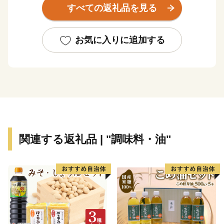
すべての返礼品を見る
す。
【ご注意】
お気に入りに追加する
・お礼品の送付は、我孫子市外にお住まいの方に限らせ
ていただきます。
・寄附につきましては、年度内の回数制限は現在設けて
おりません。
・お礼品のお届けには1～2ヶ月程度かかることがありま
す。
・お礼品の写真はイメージです。
関連する返礼品 | "調味料・油"