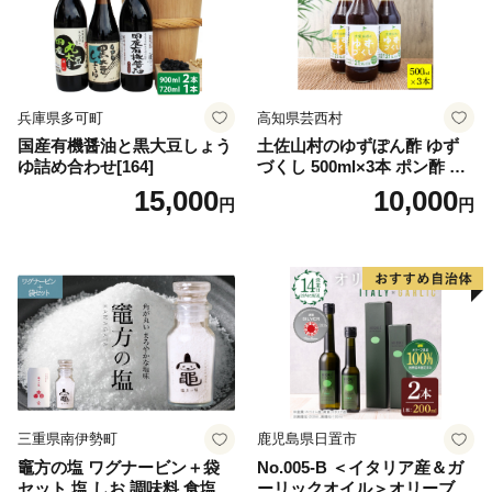
兵庫県多可町
高知県芸西村
国産有機醤油と黒大豆しょう
土佐山村のゆずぽん酢 ゆず
ゆ詰め合わせ[164]
づくし 500ml×3本 ポン酢 ポ
ンズ ゆず 柚子 調味料 さっぱ
15,000
10,000
円
円
り 美味しい おいしい 鍋 しゃ
ぶしゃぶ 冷奴 魚料理 蒸し料
理 ドレッシング セット
三重県南伊勢町
鹿児島県日置市
竈方の塩 ワグナービン＋袋
No.005-B ＜イタリア産＆ガ
セット 塩 しお 調味料 食塩
ーリックオイル＞オリーブオ