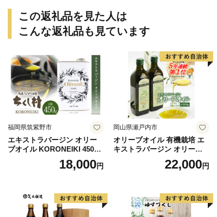
この返礼品を見た人は
こんな返礼品も見ています
福岡県筑紫野市
岡山県瀬戸内市
エキストラバージン オリー
オリーブオイル 有機栽培 エ
ブオイル KORONEIKI 450g
キストラバージン オリーブ
[筑前たなか油屋 福岡県 筑紫
オイル シングル 2本 セット
18,000
22,000
円
円
野市 21760403] 油 食用油 オ
オーガニック 調味料 油 オリ
リーブ油
ーブ油 食用油 ギフト