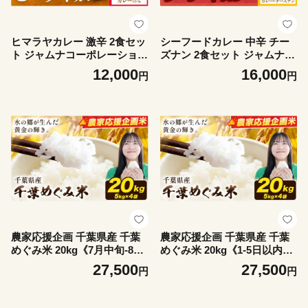
ヒマラヤカレー 激辛 2食セッ
シーフードカレー 中辛 チー
ト ジャムナコーポレーション
ズナン 2食セット ジャムナコ
株式会社 《30日以内に出荷
ーポレーション株式会社 《3
12,000
16,000
円
円
予定(土日祝除く)》千葉県 我
0日以内に出荷予定(土日祝除
孫子市 カレー スパイス イン
く)》千葉県 我孫子市 チーズ
ド 本格的
ナン インド 本格的
農家応援企画 千葉県産 千葉
農家応援企画 千葉県産 千葉
めぐみ米 20kg《7月中旬-8月
めぐみ米 20kg《1-5日以内に
末頃出荷》千葉県我孫子市 送
出荷予定(土日祝除く)》千葉
27,500
27,500
円
円
料無料 米 こめ お米 ごはん
県我孫子市 送料無料 米 こめ
国産 5キロ × 4袋 20キロ
お米 ごはん 国産 5キロ × 4袋
20キロ