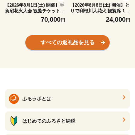
【2026年8月1日(土) 開催】手
【2026年8月8日(土) 開催】と
賀沼花火大会 観覧チケット B
りで利根川大花火 観覧席 1名
シート 2席限定 手賀沼花火大
様 駐車場付き 株式会社東我
70,000
24,000
円
円
会我孫子会場実行委員会《7
孫子カントリークラブ《7月
月下旬-7月末頃出荷予定》千
下旬-7月末頃出荷予定》千葉
葉県 我孫子市 夏 風物詩
県 我孫子市 夏 風物詩 花火大
会 花火 観覧チケット チケッ
すべての返礼品を見る
ト 体験 利根川
ふるラボとは
はじめてのふるさと納税