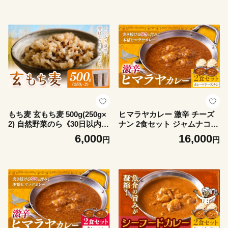
ナン インド 本格的
チ ぷちぷち もちもち サラダ
煮物 ごはん 送料無料
もち麦 玄もち麦 500g(250g×
ヒマラヤカレー 激辛 チーズ
2) 自然野菜のら《30日以内に
ナン 2食セット ジャムナコー
出荷予定(土日祝除く)》千葉
ポレーション株式会社 《30
6,000
16,000
円
円
県 我孫子市 もち麦 玄もち麦
日以内に出荷予定(土日祝除
ダイシモチ ぷちぷち もちも
く)》千葉県 我孫子市 カレー
ち サラダ 煮物 ごはん 送料無
スパイス チーズ ナン インド
料
本格的