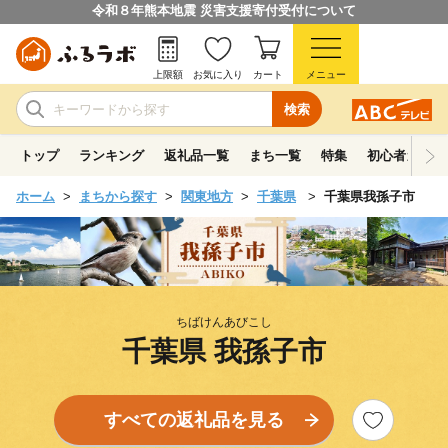
令和８年熊本地震 災害支援寄付受付について
上限額
お気に入り
カート
メニュー
検索
トップ
ランキング
返礼品一覧
まち一覧
特集
初心者ガイド
ホーム
まちから探す
関東地方
千葉県
千葉県我孫子市
ちばけんあびこし
千葉県 我孫子市
すべての返礼品を見る