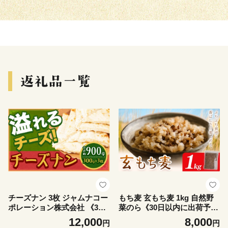
チーズナン 3枚 ジャムナコー
もち麦 玄もち麦 1kg 自然野
ポレーション株式会社 《30
菜のら《30日以内に出荷予定
日以内に出荷予定(土日祝除
(土日祝除く)》千葉県 我孫子
12,000
8,000
円
円
く)》千葉県 我孫子市 チーズ
市 もち麦 玄もち麦 ダイシモ