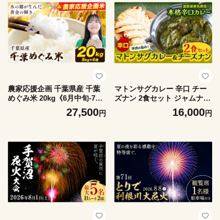
農家応援企画 千葉県産 千葉
マトンサグカレー 辛口 チー
めぐみ米 20kg《6月中旬-7月
ズナン 2食セット ジャムナコ
末頃出荷》千葉県我孫子市 送
ーポレーション株式会社 《3
27,500
16,000
円
円
料無料 米 こめ お米 ごはん
0日以内に出荷予定(土日祝除
国産 5キロ × 4袋 20キロ
く)》千葉県 我孫子市 カレー
スパイス チーズ ナン インド
本格的 羊肉 ほうれん草