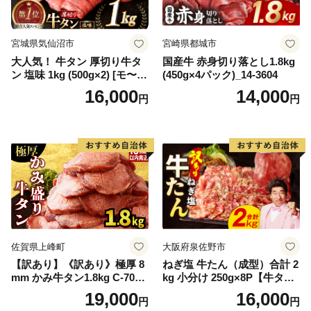
宮城県気仙沼市
宮崎県都城市
大人気！ 牛タン 厚切り牛タ
国産牛 赤身切り落とし1.8kg
ン 塩味 1kg (500g×2) [モ〜ラ
(450g×4パック)_14-3604
ンド 宮城県 気仙沼市 205646
16,000
14,000
円
円
60] 肉 牛肉 精肉 牛たん 牛タ
ン塩 牛たん塩 冷凍 焼肉 BB
Q アウトドア バーベキュー
厚切り タン
佐賀県上峰町
大阪府泉佐野市
【訳あり】《訳あり》極厚 8
ねぎ塩 牛たん（成型）合計 2
mm かみ牛タン1.8kg C-709-
kg 小分け 250g×8P【牛タン
AS
牛肉 焼肉用 薄切り 訳あり サ
19,000
16,000
円
円
イズ不揃い】