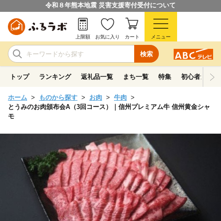
令和８年熊本地震 災害支援寄付受付について
上限額
お気に入り
カート
メニュー
検索
トップ
ランキング
返礼品一覧
まち一覧
特集
初心者ガイド
ホーム
ものから探す
お肉
牛肉
とうみのお肉頒布会A（3回コース）｜信州プレミアム牛 信州黄金シャ
モ