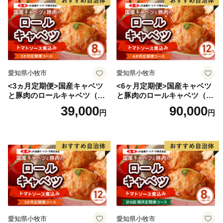
■□■……………………………………………………
返礼品等のお問い合わせはこちらへ
東御市ふるさと納税担当
愛知県小牧市
愛知県小牧市
TEL：050-1807-3266（平日10：00～17：00）
<3ヵ月定期便>国産キャベツ
<6ヶ月定期便>国産キャベツ
※土日祝日、年末年始を除く
と豚肉のロールキャベツ（4P
と豚肉のロールキャベツ（6P
E-mail：tomi@sports-l-a.com
入り）
入り）
39,000
90,000
円
円
……………………………………………………■□■
愛知県小牧市
愛知県小牧市