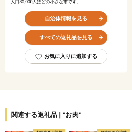
人口30,000人ほどの小さな市です。
南斜面で陽当たりがとてもよく、降水量もとても少ない
ので年間通じて住みやすいまちです。
自治体情報を見る
「とうみ」とも読めないし、ちょっと知名度が低いかも
すべての返礼品を見る
しれない。でもとにかく、良いまちなんです。
新幹線をつかえば、東京から90分。
お気に入りに追加する
上信越道自動車道東部湯の丸インターチェンジもあり、
車でも約2時間の距離。
夏は花高原でのトレッキング、冬はパウダースノーでの
スキーが楽しめる「湯の丸高原」、
江戸時代の面影を残す宿場町「海野宿」など、穴場だけ
れど魅力的なスポットがたくさんあります。もちろん美
関連する返礼品 | "お肉"
味しいものもたくさん！
皆さんのお越しをお待ちしております。