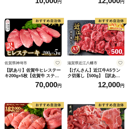
10,000
12,000
円
円
黒毛和牛 ブランド牛 九州 ハ
ンバーグ 牛肉 豚肉 国産 お弁
当 おかず 惣菜 おすすめ 人
気】(H083106)
佐賀県神埼市
滋賀県近江八幡市
【訳あり】佐賀牛ヒレステー
【げんさん】近江牛A5ラン
キ200g×5枚【佐賀牛 ステー
ク切落し【500g】【訳あり】
キ ブランド肉 ヒレ肉 フィレ
【DG12W】
70,000
12,000
円
円
肉 ジューシー ヘルシー】(H0
65175)