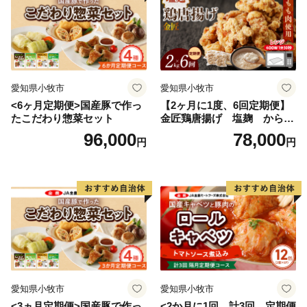
愛知県小牧市
愛知県小牧市
<6ヶ月定期便>国産豚で作っ
【2ヶ月に1度、6回定期便】
たこだわり惣菜セット
金匠鶏唐揚げ 塩麹 からあ
げ
96,000
78,000
円
円
愛知県小牧市
愛知県小牧市
<3ヵ月定期便>国産豚で作っ
<2か月に1回 計3回 定期便