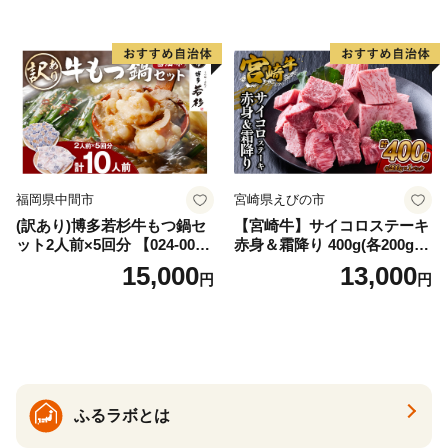
福岡県中間市
宮崎県えびの市
(訳あり)博多若杉牛もつ鍋セ
【宮崎牛】サイコロステーキ
ット2人前×5回分 【024-002
赤身＆霜降り 400g(各200g×
7】
１P 計2P) 真空パック 冷凍
15,000
13,000
円
円
ふるラボとは