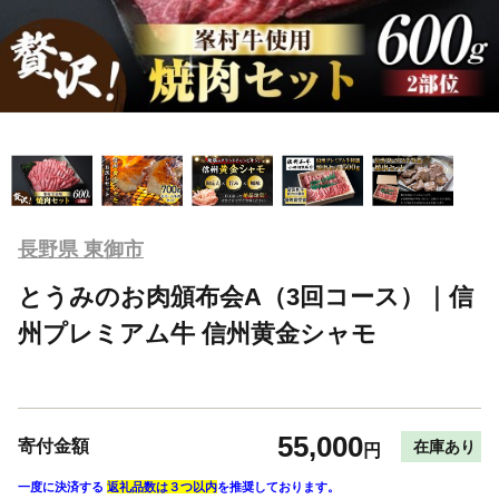
長野県 東御市
とうみのお肉頒布会A（3回コース）｜信
州プレミアム牛 信州黄金シャモ
55,000
寄付金額
在庫あり
円
一度に決済する
返礼品数は３つ以内
を推奨しております。