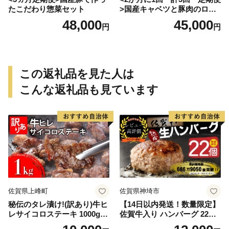
たこだわり惣菜セット
>国産キャベツと豚肉のロー
ルキャベツ（6P入り）
48,000
45,000
円
円
この返礼品を見た人は
こんな返礼品も見ています
佐賀県上峰町
佐賀県神埼市
秘伝のタレ漬け!(訳あり)牛ヒ
【14日以内発送！数量限定】
レサイコロステーキ 1000g
佐賀牛入り ハンバーグ 22個
【B-1098-AS】
2.6kg(120g×22個)【佐賀牛