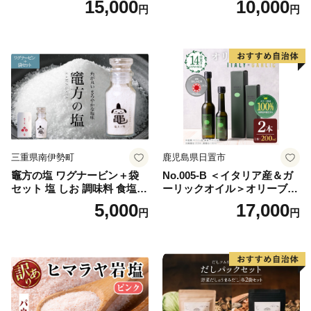
15,000
10,000
円
円
り 美味しい おいしい 鍋 しゃ
ぶしゃぶ 冷奴 魚料理 蒸し料
理 ドレッシング セット
三重県南伊勢町
鹿児島県日置市
竈方の塩 ワグナービン＋袋
No.005-B ＜イタリア産＆ガ
セット 塩 しお 調味料 食塩
ーリックオイル＞オリーブオ
天然 ミネラル 調味料 ソルト
イルセット(200ml×2本) 日置
5,000
17,000
円
円
salt 料理 味付 おにぎり 三重
市 特産品 調味料 油 エキスト
県 南伊勢 伊勢 志摩 5000円 5
ラバージン オリーブ セット
000円以下 五千円
ガーリック【鹿児島オリー
ブ】