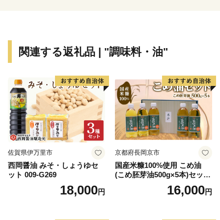
関連する返礼品 | "調味料・油"
佐賀県伊万里市
京都府長岡京市
西岡醤油 みそ・しょうゆセ
国産米糠100%使用 こめ油
ット 009-G269
(こめ胚芽油500g×5本)セット
[1575]
18,000
16,000
円
円