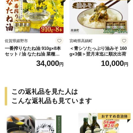
佐賀県嬉野市
宮崎県高鍋町
一番搾りなたね油 910g×8本
＜青シソたっぷり油みそ 160
セット / 油 なたね油 菜種油
g×3個＞翌月末迄に順次出荷
ナタネ【山下製油】 [NBE00
34,000
10,000
円
円
7]
この返礼品を見た人は
こんな返礼品も見ています