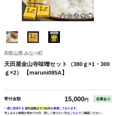
和歌山県 みなべ町
天田屋金山寺味噌セット（380ｇ×1・300
ｇ×2） 【maruni085A】
15,000
寄付金額
在庫あり
円
一度に決済する
返礼品数は３つ以内
を推奨しております。
🔰ふるさと納税が初めての方、詳しく知りたい方は
こちら
でご確認ください。