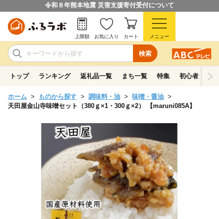
令和８年熊本地震 災害支援寄付受付について
上限額
お気に入り
カート
メニュー
検索
トップ
ランキング
返礼品一覧
まち一覧
特集
初心者ガイド
ホーム
ものから探す
調味料・油
味噌・醤油
天田屋金山寺味噌セット（380ｇ×1・300ｇ×2） 【maruni085A】