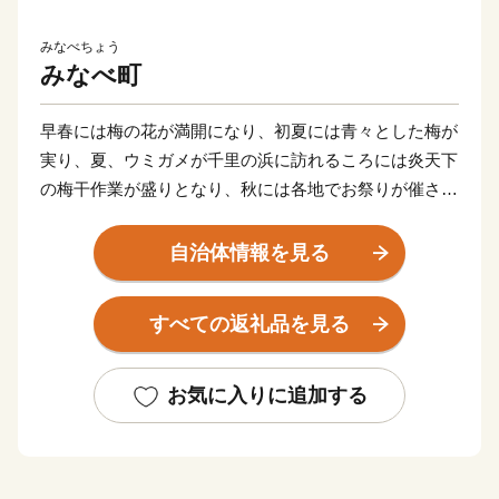
みなべちょう
みなべ町
早春には梅の花が満開になり、初夏には青々とした梅が
実り、夏、ウミガメが千里の浜に訪れるころには炎天下
の梅干作業が盛りとなり、秋には各地でお祭りが催され
る「ふるさとみなべ町」に親しみや共感を持ってくださ
っている皆様、みなべ町を応援してくださいませんか。
自治体情報を見る
みなべ町の基幹産業である、梅を生産するシステムが、
平成27年12月15日（火）にFAO（国際連合食糧農業機
すべての返礼品を見る
関本部）で開催された「GIAHS運営・科学合同委員
会」において、世界農業遺産に認定されました。
お気に入りに追加する