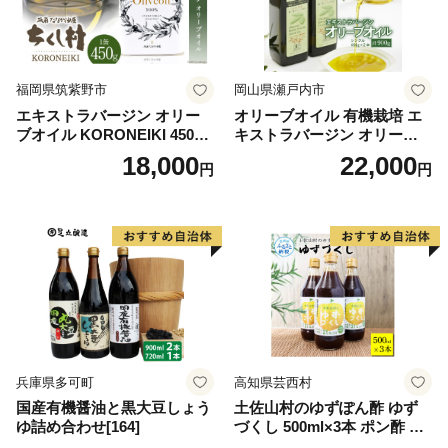
福岡県筑紫野市
岡山県瀬戸内市
エキストラバージン オリー
オリーブオイル 有機栽培 エ
ブオイル KORONEIKI 450g
キストラバージン オリーブ
[筑前たなか油屋 福岡県 筑紫
オイル シングル 2本 セット
18,000
22,000
円
円
野市 21760403] 油 食用油 オ
オーガニック 調味料 油 オリ
リーブ油
ーブ油 食用油 ギフト
兵庫県多可町
高知県芸西村
国産有機醤油と黒大豆しょう
土佐山村のゆずぽん酢 ゆず
ゆ詰め合わせ[164]
づくし 500ml×3本 ポン酢 ポ
ンズ ゆず 柚子 調味料 さっぱ