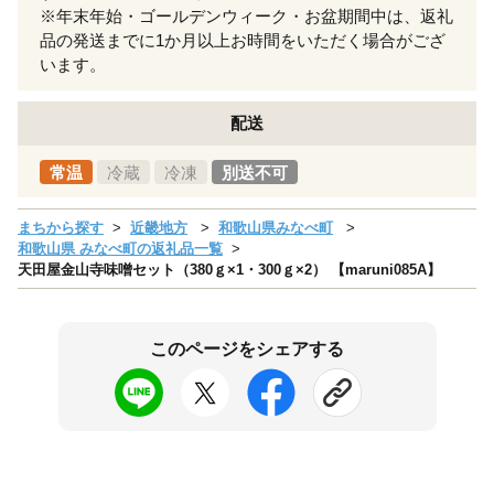
※年末年始・ゴールデンウィーク・お盆期間中は、返礼
品の発送までに1か月以上お時間をいただく場合がござ
います。
配送
常温
冷蔵
冷凍
別送不可
まちから探す
近畿地方
和歌山県みなべ町
和歌山県 みなべ町の返礼品一覧
天田屋金山寺味噌セット（380ｇ×1・300ｇ×2） 【maruni085A】
このページをシェアする