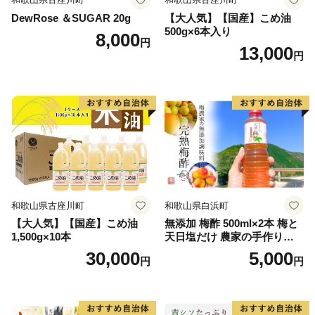
DewRose ＆SUGAR 20g
【大人気】【国産】こめ油
500g×6本入り
8,000
円
13,000
円
和歌山県古座川町
和歌山県白浜町
【大人気】【国産】こめ油
無添加 梅酢 500ml×2本 梅と
1,500g×10本
天日塩だけ 農家の手作り完
熟梅酢 調味料
30,000
5,000
円
円