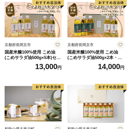
京都府長岡京市
京都府長岡京市
国産米糠100%使用 こめ油
国産米糠100%使用 こめ油
(こめサラダ油500g×5本)セッ
(こめサラダ油500g×2本・こ
ト [1574]
め胚芽油500g×3本)セット [1
13,000
14,000
円
円
573]
和歌山県古座川町
和歌山県古座川町