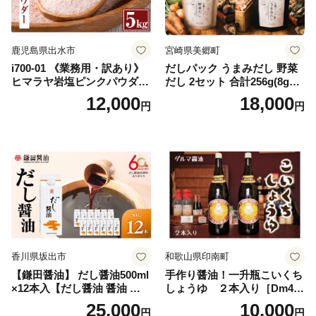
鹿児島県出水市
宮崎県美郷町
i700-01 《業務用・訳あり》
だしパック うまみだし 野菜
ヒマラヤ岩塩ピンクパウダー
だし 2セット 合計256g(8g×8
タイプ(5kg) 岩塩 塩 調味料
パック×2種×2セット) [岡田商
12,000
18,000
円
円
しお 保存料不使用 天然 パウ
店 宮崎県 美郷町 31ac0069]
ダータイプ グレインミルタ
国産 粉末 ダシ 出汁パック し
イプ 料理 バスソルト 入浴 普
いたけ 無塩
段使い ギフト 贈り物【ソル
ティースマイル】
香川県坂出市
和歌山県印南町
【鎌田醤油】 だし醤油500ml
手作り醤油！一升瓶こいくち
×12本入【だし醤油 醤油 人気
しょうゆ ２本入り［Dm4］
おすすめ 人気だし醤油 出汁
｜手作り 醤油 和歌山県 印南
25,000
10,000
円
円
醤油 AE1021】
町 一升瓶 こいくちしょうゆ