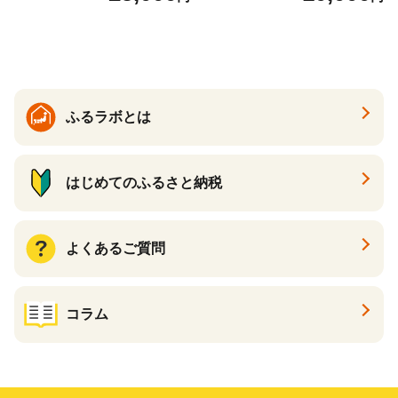
伝統製法 醤油 日本食 調味料
地元産 大豆 小麦 塩 だし 煮
物 和食 醤油 肉料理 魚料理
野菜料理 醤油 郷土料理 家庭
料理 醤油
ふるラボとは
はじめてのふるさと納税
よくあるご質問
コラム