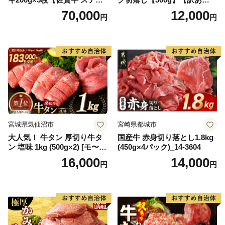
キ ブランド肉 ヒレ肉 フィレ
【DG12W】
70,000
12,000
円
円
肉 ジューシー ヘルシー】(H0
65175)
宮城県気仙沼市
宮崎県都城市
大人気！ 牛タン 厚切り牛タ
国産牛 赤身切り落とし1.8kg
ン 塩味 1kg (500g×2) [モ〜ラ
(450g×4パック)_14-3604
ンド 宮城県 気仙沼市 205646
16,000
14,000
円
円
60] 肉 牛肉 精肉 牛たん 牛タ
ン塩 牛たん塩 冷凍 焼肉 BB
Q アウトドア バーベキュー
厚切り タン