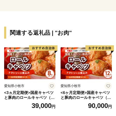
関連する返礼品 | "お肉"
愛知県小牧市
愛知県小牧市
<3ヵ月定期便>国産キャベツ
<6ヶ月定期便>国産キャベツ
と豚肉のロールキャベツ（4P
と豚肉のロールキャベツ（6P
入り）
入り）
39,000
90,000
円
円