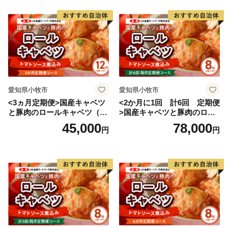
愛知県小牧市
愛知県小牧市
<3ヵ月定期便>国産キャベツ
<2か月に1回 計6回 定期便
と豚肉のロールキャベツ（6P
>国産キャベツと豚肉のロー
入り）
ルキャベツ（4P入り）
45,000
78,000
円
円