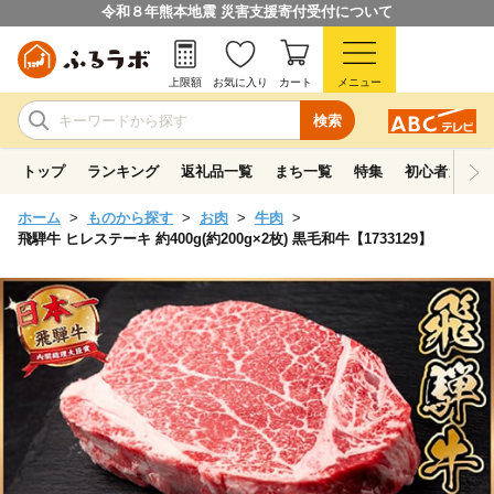
令和８年熊本地震 災害支援寄付受付について
上限額
お気に入り
カート
メニュー
検索
トップ
ランキング
返礼品一覧
まち一覧
特集
初心者ガイド
ホーム
ものから探す
お肉
牛肉
飛騨牛 ヒレステーキ 約400g(約200g×2枚) 黒毛和牛【1733129】