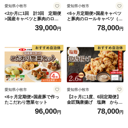
愛知県小牧市
愛知県小牧市
<2か月に1回 計3回 定期便
<6ヶ月定期便>国産キャベツ
>国産キャベツと豚肉のロー
と豚肉のロールキャベツ（4P
ルキャベツ（4P入り）
入り）
39,000
78,000
円
円
愛知県小牧市
愛知県小牧市
<6ヶ月定期便>国産豚で作っ
【2ヶ月に1度、6回定期便】
たこだわり惣菜セット
金匠鶏唐揚げ 塩麹 からあ
げ
96,000
78,000
円
円