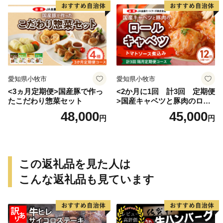
愛知県小牧市
愛知県小牧市
<3ヵ月定期便>国産豚で作っ
<2か月に1回 計3回 定期便
たこだわり惣菜セット
>国産キャベツと豚肉のロー
ルキャベツ（6P入り）
48,000
45,000
円
円
この返礼品を見た人は
こんな返礼品も見ています