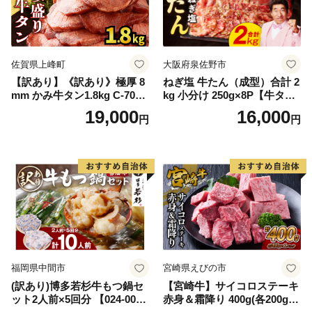
佐賀県上峰町
大阪府泉佐野市
【訳あり】《訳あり》極厚 8
ねぎ塩 牛たん（成型）合計 2
mm かみ牛タン1.8kg C-709-
kg 小分け 250g×8P【牛タン
AS
牛肉 焼肉用 薄切り 訳あり サ
19,000
16,000
円
円
イズ不揃い】
福岡県中間市
宮崎県えびの市
(訳あり)博多若杉牛もつ鍋セ
【宮崎牛】サイコロステーキ
ット2人前×5回分 【024-002
赤身＆霜降り 400g(各200g×