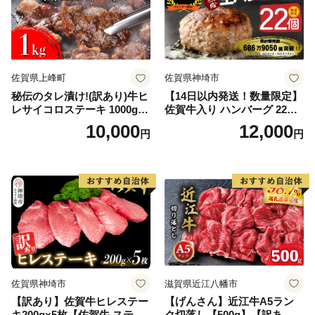
佐賀県上峰町
佐賀県神埼市
秘伝のタレ漬け!(訳あり)牛ヒ
【14日以内発送！数量限定】
レサイコロステーキ 1000g
佐賀牛入り ハンバーグ 22個
【B-1098-AS】
2.6kg(120g×22個)【佐賀牛
10,000
12,000
円
円
黒毛和牛 ブランド牛 九州 ハ
ンバーグ 牛肉 豚肉 国産 お弁
当 おかず 惣菜 おすすめ 人
気】(H083106)
佐賀県神埼市
滋賀県近江八幡市
【訳あり】佐賀牛ヒレステー
【げんさん】近江牛A5ラン
キ200g×5枚【佐賀牛 ステー
ク切落し【500g】【訳あり】