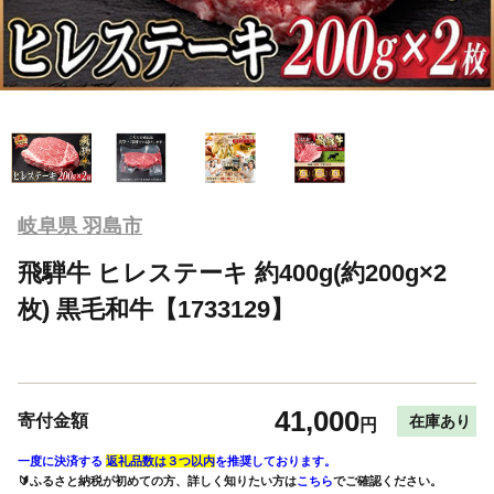
岐阜県 羽島市
飛騨牛 ヒレステーキ 約400g(約200g×2
枚) 黒毛和牛【1733129】
41,000
寄付金額
在庫あり
円
一度に決済する
返礼品数は３つ以内
を推奨しております。
🔰ふるさと納税が初めての方、詳しく知りたい方は
こちら
でご確認ください。