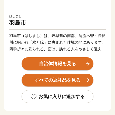
はしまし
羽島市
羽島市（はしまし）は、岐阜県の南部、清流木曽・長良
川に抱かれ「水と緑」に恵まれた佳境の地にあります。
四季折々に彩られる川面は、訪れる人をやさしく迎えて
くれます。
東海道新幹線岐阜羽島駅、名神高速道路岐阜羽島インタ
自治体情報を見る
ーチェンジを併せ持つ「岐阜県の表玄関」羽島市は、こ
のような自然豊かな地で、交通の要衝としても大きく発
すべての返礼品を見る
展しています。
中部圏での経済・文化両面に果たす役割も極めて大き
く、注目される都市の一つとして数えられています。
お気に入りに追加する