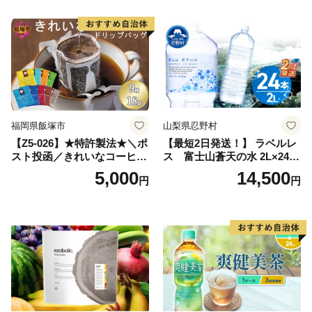
深むし茶 深蒸し 訳あり お茶
っぱ tea 八女茶 お手軽 簡単
小分け お土産 お取り寄せ グ
ルメ 福岡 九州 福岡県 国産
日本 ふかむし茶 ふかむし 家
庭用 自宅用 ちゃ りょくちゃ
ふかむしちゃ 急須 甘み 川崎
町 送料無料
福岡県飯塚市
山梨県忍野村
【Z5-026】★特許製法★＼ポ
【最短2日発送！】 ラベルレ
スト投函／きれいなコーヒー
ス 富士山蒼天の水 2L×24本
ドリップバッグ9種セット(18
（4ケース）※離島不可 天然
5,000
14,500
円
円
袋)ゆうパケットでお届け！
水 ミネラルウォーター 水 ペ
ットボトル 2000ml バナジウ
ム天然水 飲料水 軟水 鉱水 国
産 シリカ ミネラル 美容 備蓄
防災 長期保存 富士山 山梨県
忍野村