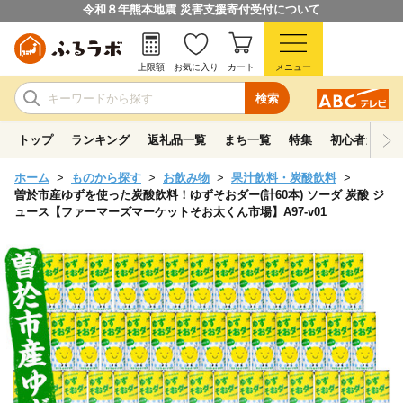
令和８年熊本地震 災害支援寄付受付について
上限額
お気に入り
カート
メニュー
検索
トップ
ランキング
返礼品一覧
まち一覧
特集
初心者ガイド
ホーム
ものから探す
お飲み物
果汁飲料・炭酸飲料
曽於市産ゆずを使った炭酸飲料！ゆずそおダー(計60本) ソーダ 炭酸 ジ
ュース【ファーマーズマーケットそお太くん市場】A97-v01