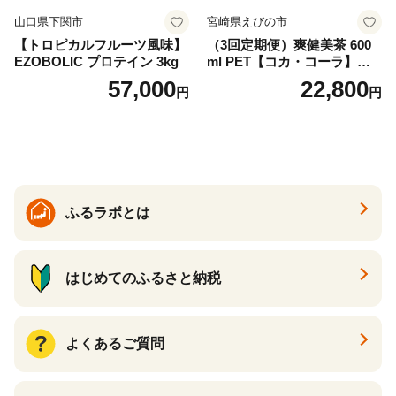
山口県下関市
宮崎県えびの市
【トロピカルフルーツ風味】
（3回定期便）爽健美茶 600
EZOBOLIC プロテイン 3kg
ml PET【コカ・コーラ】ペ
ットボトル 1ケース(24本) 定
57,000
22,800
円
円
期便 3回(72本) セット お茶
カフェインゼロ ノンカフェ
イン ハトムギ ブレンド茶 宮
崎県 えびの市 送料無料
ふるラボとは
はじめてのふるさと納税
よくあるご質問