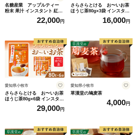
名糖産業 アップルティー
さらさらとける お〜いお茶
粉末 果汁 インスタント 紅茶
ほうじ茶80g×3袋 インスタン
ティー ビタミンC 袋 ロング
トほうじ茶 粉末ほうじ茶 粉
22,000
16,000
円
円
セラー 粉末飲料 粉末茶 簡単
末茶 おーいお茶 粉末緑茶
手軽 ホット アイス
愛知県小牧市
愛知県小牧市
さらさらとける お〜いお茶
草漢堂の鳩麦茶
ほうじ茶80g×6袋 インスタン
4,000
円
トほうじ茶 粉末ほうじ茶 粉
29,000
円
末茶 おーいお茶 粉末緑茶