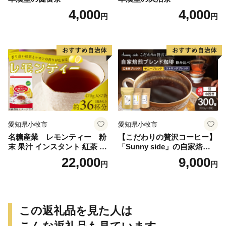
4,000
4,000
円
円
愛知県小牧市
愛知県小牧市
名糖産業 レモンティー 粉
【こだわりの贅沢コーヒー】
末 果汁 インスタント 紅茶 ビ
「Sunny side」の自家焙煎珈
タミンC 袋 ロングセラー 粉
琲ブレンド珈琲飲み比べセッ
22,000
9,000
円
円
末飲料 粉末茶 簡単 手軽 ホッ
ト（300g）
ト アイス
この返礼品を見た人は