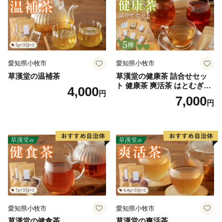
愛知県小牧市
愛知県小牧市
草漢堂の温補茶
草漢堂の健康茶 詰合せセッ
ト 健康茶 爽活茶 はとむぎ茶
4,000
円
温補茶 健食茶 和漢紅茶 お茶
7,000
円
愛知県小牧市
愛知県小牧市
草漢堂の健食茶
草漢堂の爽活茶