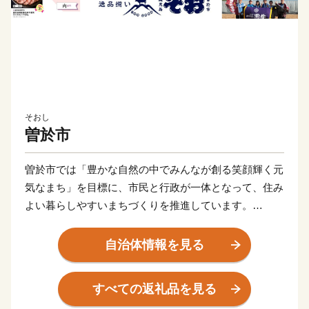
そおし
曽於市
曽於市では「豊かな自然の中でみんなが創る笑顔輝く元
気なまち」を目標に、市民と行政が一体となって、住み
よい暮らしやすいまちづくりを推進しています。
全国からの応援を心からお待ちしております。
曽於市は、ふるさと納税制度への取組として「曽於市思
自治体情報を見る
いやりふるさと寄附金」を創設しています。
『生まれ故郷であるふるさとを愛し応援したい』、『曽
すべての返礼品を見る
於市出身ではないが、曽於市を応援したい』という思い