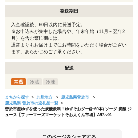
発送期日
入金確認後、60日以内に発送予定。
※お申込みが集中した場合や、年末年始（11月～翌年2
月）を含む繁忙期には、
通常よりもお届けまでにお時間をいただく場合がござい
ます。あらかじめご了承ください。
配送
常温
冷蔵
冷凍
まちから探す
九州地方
鹿児島県曽於市
鹿児島県 曽於市の返礼品一覧
曽於市産ゆずを使った炭酸飲料！ゆずそおダー(計60本) ソーダ 炭酸 ジ
ュース【ファーマーズマーケットそお太くん市場】A97-v01
このページをシェアする