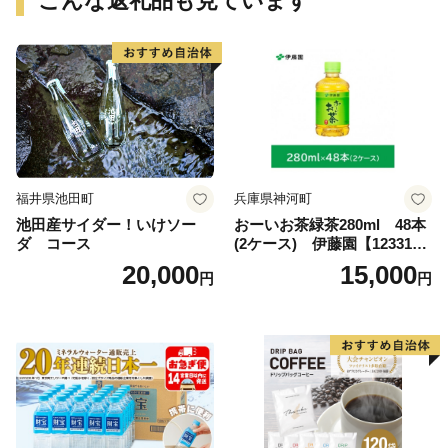
こんな返礼品も見ています
福井県池田町
兵庫県神河町
池田産サイダー！いけソー
おーいお茶緑茶280ml 48本
ダ コース
(2ケース) 伊藤園【123317
3】
20,000
15,000
円
円