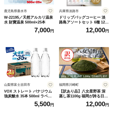
鹿児島県垂水市
兵庫県淡路市
W-22195／天然アルカリ温泉
ドリップバッグコーヒー 淡
水 財寶温泉 500ml×25本
路島アソートセット 6種 120
袋 飲み比べ コーヒー
7,000
12,000
円
円
山梨県富士吉田市
福岡県川崎町
VOX ストレート バナジウム
【訳あり品】八女星野茶 深
強炭酸水 35本 500ml ラベル
蒸し茶1100g 福岡が誇る日本
レス【富士吉田市限定カート
茶_ 訳アリ 常温 お茶 茶袋 常
5,500
12,000
円
円
ン】
備品 おちゃ ocha 茶葉 緑茶
飲料 飲み物 八女 茶 日本茶