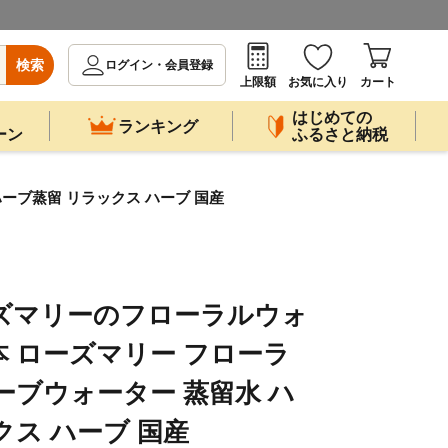
検索
ログイン・会員登録
上限額
お気に入り
カート
はじめての
ランキング
ーン
ふるさと納税
ハーブ蒸留 リラックス ハーブ 国産
ーズマリーのフローラルウォ
 2本 ローズマリー フローラ
ーブウォーター 蒸留水 ハ
クス ハーブ 国産