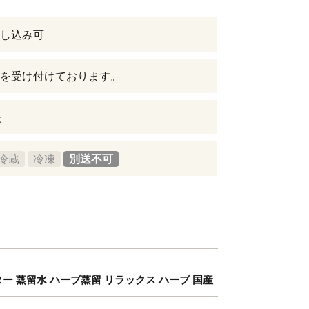
し込み可
を受け付けております。
後
冷蔵
冷凍
別送不可
ー 蒸留水 ハーブ蒸留 リラックス ハーブ 国産