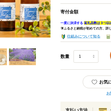
寄付金額
一度に決済する
返礼品数は３つ以
🔰ふるさと納税が初めての方、詳
仕組みについて知る
数量
お気
お
支払い方法