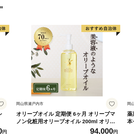
・返礼品の写真はイメージ
"
※1月1日～10日は指定日
い。※
※指定日配送を受付してい
いた場合でもお受けするこ
田原市は愛知県南部の渥美
しています。美しい海と緑
時間が長い地域です。この
ン、トマト、花きなどの施
ー、スイートコーン、スイ
岡山県瀬戸内市
岡
養豚などの畜産もあり全国
全・安心な農産物をお届け
レ
オリーブオイル 定期便 6ヶ月 オリーブマ
薬
ノン化粧用オリーブオイル 200ml オリー
本
このような中、田原市では
ブ オイル 美容 スキンケア 化粧用 油 オリ
0
94,000
ィ」を目指し、市民と協働
円
円