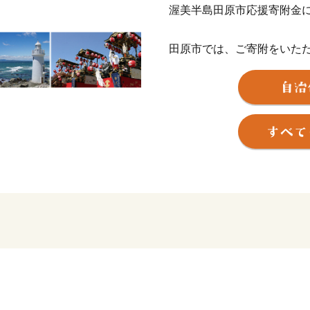
渥美半島田原市応援寄附金
田原市では、ご寄附をいた
ちとして寄附金額に応じた
します。
【ご注意】
【重要】ご依頼をいただき
はお承りできません。
「発送完了メール」に記載
者にお問い合わせください
・返礼品の送付は、田原市
す。
・寄附につきましては、年
ん。
・返礼品のお届けには1～2