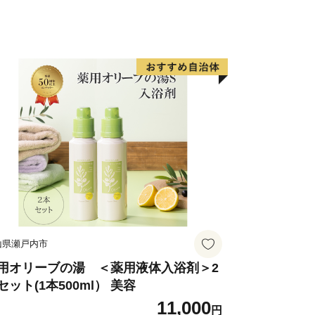
です。
配送をお受けできません。ご了承くださ
ない返礼品は、備考欄等にご記入いただ
とが出来かねます。ご注意ください※
半島に位置し、ほぼ半島全域を市域と
豊かな自然に恵まれ、年間を通して日照
ような条件から農業が盛んで、温室メロ
設園芸をはじめ、キャベツ、ブロッコリ
カなどの露地栽培、さらに乳牛、肉牛、
山県瀬戸内市
有数の農業地帯として全国の皆様に安
しております。
用オリーブの湯 ＜薬用液体入浴剤＞2
セット(1本500ml） 美容
「うるおいと活力のあるガーデンシテ
11,000
で構想実現に向け努力しております。ま
円