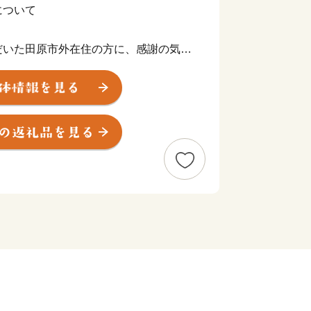
について
だいた田原市外在住の方に、感謝の気持
田原市の特産品等の返礼品をお贈りいた
出荷準備が開始された後のお届け先変更
されたお荷物番号をもとに、直接配送業
。
外にお住まいの方に限らせていただきま
度内の回数制限は現在設けておりませ
ヶ月程度かかることがあります。