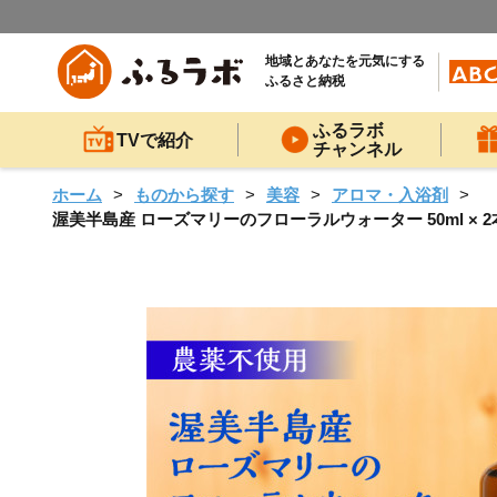
地域とあなたを元気にする
ふるさと納税
ふるラボ
TVで紹介
チャンネル
ホーム
ものから探す
美容
アロマ・入浴剤
渥美半島産 ローズマリーのフローラルウォーター 50ml × 