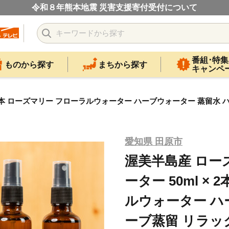
令和８年熊本地震 災害支援寄付受付について
番組･特集
ものから探す
まちから探す
キャンペ
2本 ローズマリー フローラルウォーター ハーブウォーター 蒸留水 
愛知県 田原市
渥美半島産 ロ
ーター 50ml ×
ルウォーター ハ
ーブ蒸留 リラッ