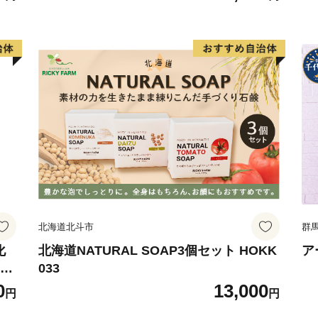
ーブ油 お楽しみ
た、市外から多くの方々が
けるようにするため、サー
す。さらには安全・安心な
全型農業の実現などにも力
このような田原市の取り組
して「ふるさと納税」を募
援をお待ちしております。
■受領証明書及びワンスト
入金確認後、注文内容確認
送りいたします。
北海道北斗市
群
発送の時期は、2週間～1ヵ
にお送りいたします。(年末
化
北海道NATURAL SOAP3個セット HOKK
ア
ケア
033
0
13,000
円
円