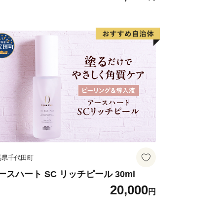
田原市を訪れ、さらには定住していただ
フタウン構想を掲げ、推進しておりま
農産物を全国にお届けするため、環境保
を注いでおります。
みを応援していただける「応援団」と
集しております。多くの皆様からのご支
ップ特例申請書のお届けについて
画面の【注文者情報】に記載の住所にお
馬県千代田町
月以内を目途に、お礼の特産品とは別
年始を除く)
ースハート SC リッチピール 30ml
20,000
円