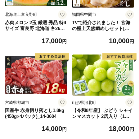
北海道上富良野町
福岡県中間市
赤肉メロン 2玉 厳選 秀品 特4
TVで紹介されました！ 玄海
サイズ 富良野 北海道 各2kg
の極上天然鯛めしセット[鯛
～2.6kg 2玉 セット ファーム
の切身、だし汁、鯛茶漬け用
17,000
10,000
富良野 メロン めろん 果物 く
だし]【010-0001】
円
円
だもの フルーツ デザート 旬
の果物 旬のフルーツ
宮崎県都城市
山形県河北町
国産牛 赤身切り落とし1.8kg
【令和8年産】 ぶどう シャイ
(450g×4パック)_14-3604
ンマスカット 2房入り（1房6
00g前後） 秀品 山形県河北町
14,000
18,000
産【山形eLab】 ka074-023-r
円
円
8