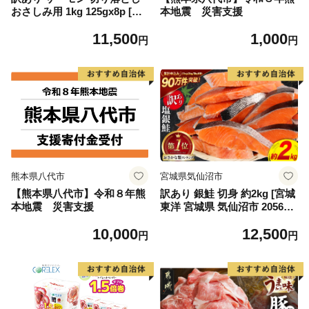
おさしみ用 1kg 125gx8p [足
本地震 災害支援
利本店 宮城県 気仙沼市 2056
11,500
1,000
4313] 魚 魚介類 鮭 お刺し身
円
円
刺し身 刺身 生 生食 個包装
チリ銀鮭 銀鮭 海鮮 海鮮丼 魚
介
熊本県八代市
宮城県気仙沼市
【熊本県八代市】令和８年熊
訳あり 銀鮭 切身 約2kg [宮城
本地震 災害支援
東洋 宮城県 気仙沼市 205649
91] 鮭 魚介類 海鮮 訳アリ 規
10,000
12,500
格外 不揃い さけ サケ 鮭切身
円
円
シャケ 切り身 冷凍 家庭用 お
かず 弁当 支援 サーモン 銀鮭
切り身 魚 わけあり