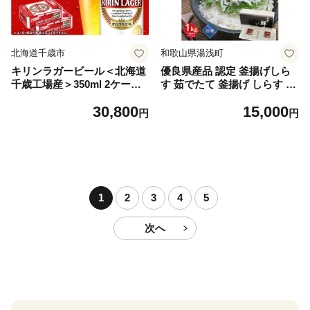
北海道千歳市
和歌山県湯浅町
キリンラガービール＜北海道
優良県産品 認定 釜揚げしら
千歳工場産＞350ml 2ケース
す 茹でたて 釜揚げ しらす 無
（48本）
着色 安心 安全 赤穂の塩 新鮮
30,800
15,000
国産 海の幸 海鮮 魚介 紀州湯
円
円
浅湾直送 まるとも海産 お取
り寄せ 和歌山県 湯浅町 送料
無料_C6035n
1
2
3
4
5
次へ