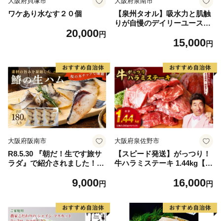
大阪府貝塚市
大阪府泉南市
ワケあり水なす２０個
【泉州タオル】吸水力と肌触
りが自慢のデイリーユースバ
20,000
スタオル オフホワイト・ライ
円
15,000
トグレー 4枚【配送不可地
円
域：北海道・沖縄・離島】
【039D-268】
大阪府阪南市
大阪府泉佐野市
R8.5.30 『朝だ！生です旅サ
【スピード発送】がっつり！
ラダ』で紹介されました！朝
牛ハラミステーキ 1.44kg【氷
日放送（ABCテレビ） 鰆の
温熟成×特製ダレ 小分け 360
9,000
16,000
生ハム ×3パック（1パックあ
g×4パック 牛肉 すてーき 焼
円
円
たり、約15g × 約4枚入）さ
くだけ 味付き 訳あり 不揃い
わら 燻製 熟成
焼肉 BBQ】