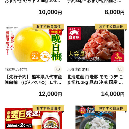
おまかせ セット 2.5kg 10000
芋約3kg＋おまかせ品種さつ
円 魚 海鮮 干物 無添加 ひも
まいも 合計約3.2kg｜さつ
10,000
8,000
の ひらき 詰め合わせ 冷凍 丸
まいも サツマイモ さつま芋
円
円
干し 鯵 アジ 鯖 さば サバ 鰹
焼き芋 やきいも 冷凍 冷凍焼
かつお カツオ 鯛 たい タイ
き芋 訳あり 訳アリ 紅はるか
鰯 いわし イワシ 切り身 おつ
茨城県 行方市(EY-25)
まみ おかず 惣菜 人気 珍味
グルメ 規格外 国産 新鮮 魚介
天然 乾き物 乾物 酒のあて 旬
季節 お中元 お歳暮 母の日 父
の日 武久海産 愛南町 愛媛県
熊本県八代市
北海道白老町
【先行予約】 熊本県八代市産
北海道産 白老豚 モモ ウデ こ
晩白柚 （ばんぺいゆ） Lサイ
ま切れ 3kg 豚肉 冷凍 国産 ス
ズ 2玉 柑橘 みかん 果物 くだ
ライス 切り落とし 小間切れ
12,000
14,000
もの フルーツ おやつ 特産 熊
こまぎれ 細切れ
円
円
本県 八代市 【2026年12月上
旬より順次発送】