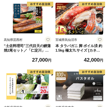
高知県芸西村
宮城県気仙沼市
“土佐料理司”三代目天の鰻蒲
本 タラバガニ 脚 ボイル済 約
焼2尾セット／「仁淀川」水
1.5kg 極太7Lサイズ [カネダ
系の地下水使用 完全無投薬養
イ 宮城県 気仙沼市 2056432
27,000
42,000
殖 国産・高知県産〈高知市共
6] カニ かに 蟹 たらばがに た
円
円
通返礼品〉うなぎ 真空パック
らば蟹 タラバ蟹 たらば タラ
（ウナギう・たれセット）
バ ボイル