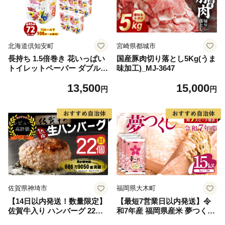
北海道倶知安町
宮崎県都城市
長持ち 1.5倍巻き 花いっぱい
国産豚肉切り落とし5Kg(うま
トイレットペーパー ダブル 4
味加工)_MJ-3647
5ｍ 計72ロール 全18種 花柄
13,500
15,000
プリント ハーブ 香り付き 日
円
円
本製 まとめ買い 防災 常備品
ペーパー エコ 日用雑貨 消耗
品 備蓄 送料無料 北海道 倶知
安町 日用品
佐賀県神埼市
福岡県大木町
【14日以内発送！数量限定】
【最短7営業日以内発送】令
佐賀牛入り ハンバーグ 22個
和7年産 福岡県産米 夢つくし
2.6kg(120g×22個)【佐賀牛 黒
15kg 精米 ※北海道・沖縄・