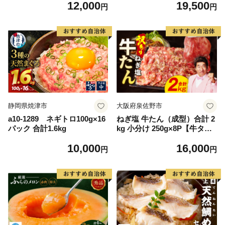
12,000
19,500
毛和牛 ブランド牛 九州 ハン
離島は配送不可
円
円
バーグ 牛肉 豚肉 国産 お弁当
おかず 惣菜 おすすめ 人気】
(H083106)
静岡県焼津市
大阪府泉佐野市
a10-1289 ネギトロ100g×16
ねぎ塩 牛たん（成型）合計 2
パック 合計1.6kg
kg 小分け 250g×8P【牛タン
牛肉 焼肉用 薄切り 訳あり サ
10,000
16,000
イズ不揃い】
円
円