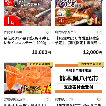
佐賀県上峰町
鹿児島県鹿屋市
秘伝のタレ漬け!(訳あり)牛ヒ
【10/1(木)より寄附金額改定
レサイコロステーキ 1000g
予定】【期間限定】鹿児島県
【B-1098-AS】
大隅産うなぎ蒲焼4尾（400
10,000
12,000
g） KN007-023
円
円
宮城県気仙沼市
熊本県八代市
訳あり サーモン 切り落とし
【熊本県八代市】令和８年熊