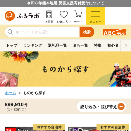
令和８年熊本地震 災害支援寄付受付について
上限額
お気に入り
カート
メニュー
検索
トップ
ランキング
返礼品一覧
まち一覧
特集
初心者ガイド
ホーム
ものから探す
899,910
件
絞り込み・並び替え
（1～30件目）