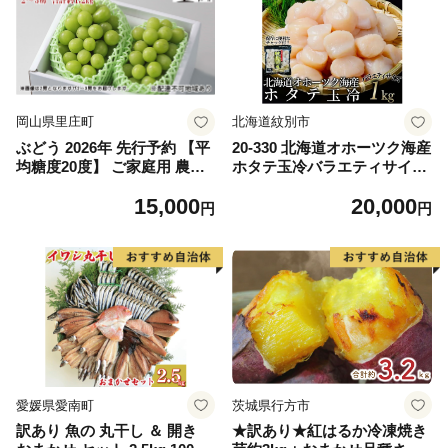
岡山県里庄町
北海道紋別市
ぶどう 2026年 先行予約 【平
20-330 北海道オホーツク海産
均糖度20度】 ご家庭用 農家
ホタテ玉冷バラエティサイズ
こだわりの シャイン マスカ
(1kg)｜ 訳あり サイズ不揃い
15,000
20,000
ット 2～3房 合計約1.2kg ブ
円
円
ドウ 葡萄 岡山県産 国産 フル
ーツ 果物 【 Nini farm 農家
直送 】
愛媛県愛南町
茨城県行方市
訳あり 魚の 丸干し ＆ 開き
★訳あり★紅はるか冷凍焼き