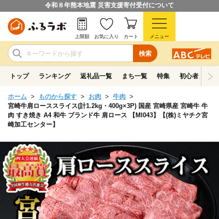
令和８年熊本地震 災害支援寄付受付について
上限額
お気に入り
カート
メニュー
検索
トップ
ランキング
返礼品一覧
まち一覧
特集
初心者ガイド
ホーム
ものから探す
お肉
牛肉
宮崎牛肩ローススライス(計1.2kg・400g×3P) 国産 宮崎県産 宮崎牛 牛
肉 すき焼き A4 和牛 ブランド牛 肩ロース 【MI043】【(株)ミヤチク宮
崎加工センター】