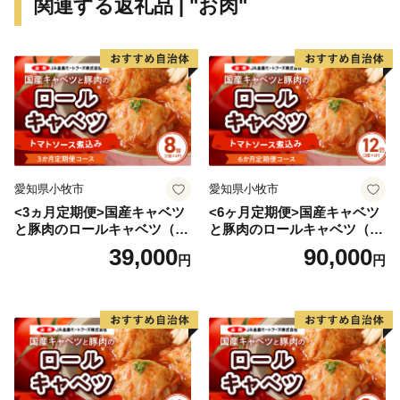
関連する返礼品 | "お肉"
愛知県小牧市
愛知県小牧市
<3ヵ月定期便>国産キャベツ
<6ヶ月定期便>国産キャベツ
と豚肉のロールキャベツ（4P
と豚肉のロールキャベツ（6P
入り）
入り）
39,000
90,000
円
円