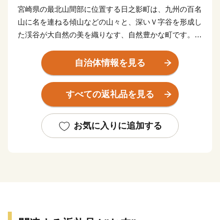
宮崎県の最北山間部に位置する日之影町は、九州の百名
山に名を連ねる傾山などの山々と、深いＶ字谷を形成し
た渓谷が大自然の美を織りなす、自然豊かな町です。お
かげさまで、「森林セラピー基地」として、森の癒しを
求め町内外から多くの人にウォーキングロードの利用を
自治体情報を見る
頂いているところであります。
先代が築き上げたこの大地で、現在作られている「日之
すべての返礼品を見る
影ブランド産」を全国の皆様にお届けできることを大変
嬉しく思います。是非とも本町を応援していただき『ふ
るさと日之影』をよろしくお願いいたします。
お気に入りに追加する