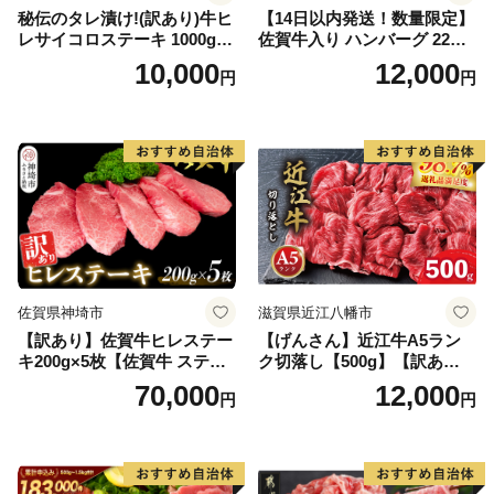
秘伝のタレ漬け!(訳あり)牛ヒ
【14日以内発送！数量限定】
レサイコロステーキ 1000g
佐賀牛入り ハンバーグ 22個
【B-1098-AS】
2.6kg(120g×22個)【佐賀牛
10,000
12,000
円
円
黒毛和牛 ブランド牛 九州 ハ
ンバーグ 牛肉 豚肉 国産 お弁
当 おかず 惣菜 おすすめ 人
気】(H083106)
佐賀県神埼市
滋賀県近江八幡市
【訳あり】佐賀牛ヒレステー
【げんさん】近江牛A5ラン
キ200g×5枚【佐賀牛 ステー
ク切落し【500g】【訳あり】
キ ブランド肉 ヒレ肉 フィレ
【DG12W】
70,000
12,000
円
円
肉 ジューシー ヘルシー】(H0
65175)