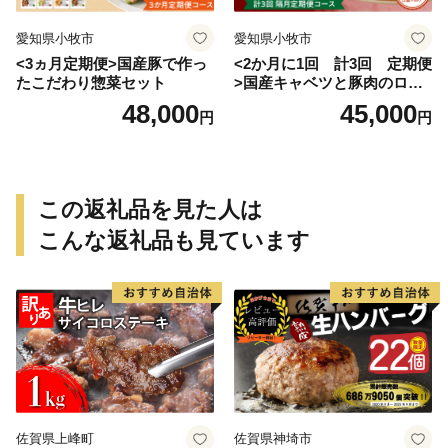
愛知県小牧市
愛知県小牧市
<3ヵ月定期便>国産豚で作っ
<2か月に1回 計3回 定期便
たこだわり惣菜セット
>国産キャベツと豚肉のロー
ルキャベツ（6P入り）
48,000
45,000
円
円
この返礼品を見た人は
こんな返礼品も見ています
佐賀県上峰町
佐賀県神埼市