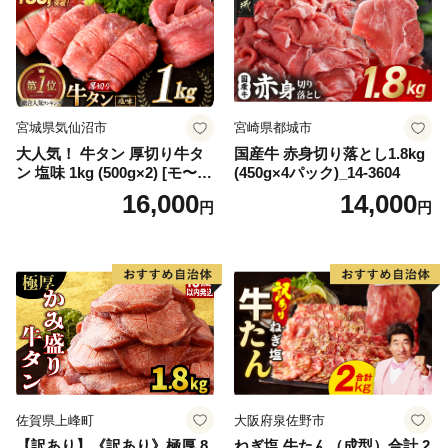
宮城県気仙沼市
宮崎県都城市
大人気！ 牛タン 厚切り牛タ
国産牛 赤身切り落とし1.8kg
ン 塩味 1kg (500g×2) [モ〜ラ
(450g×4パック)_14-3604
ンド 宮城県 気仙沼市 205646
16,000
14,000
円
円
60] 肉 牛肉 精肉 牛たん 牛タ
ン塩 牛たん塩 冷凍 焼肉 BB
Q アウトドア バーベキュー
厚切り タン
佐賀県上峰町
大阪府泉佐野市
【訳あり】《訳あり》極厚 8
ねぎ塩 牛たん（成型）合計 2