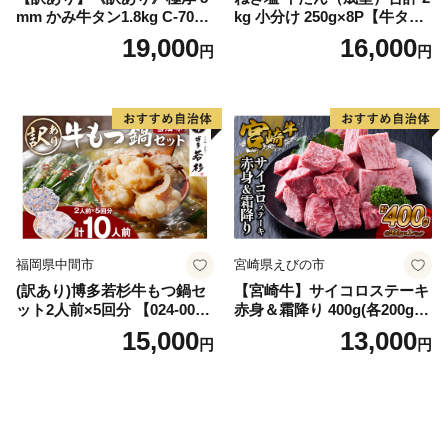
mm かみ牛タン1.8kg C-709-
kg 小分け 250g×8P【牛タン
AS
牛肉 焼肉用 薄切り 訳あり サ
19,000
16,000
円
円
イズ不揃い】
福岡県中間市
宮崎県えびの市
(訳あり)博多若杉牛もつ鍋セ
【宮崎牛】サイコロステーキ
ット2人前×5回分 【024-002
赤身＆霜降り 400g(各200g×
7】
１P 計2P) 真空パック 冷凍
15,000
13,000
円
円