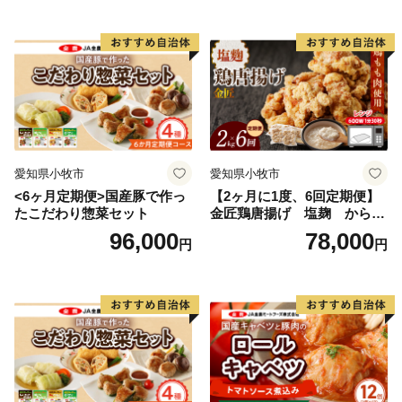
愛知県小牧市
愛知県小牧市
<6ヶ月定期便>国産豚で作っ
【2ヶ月に1度、6回定期便】
たこだわり惣菜セット
金匠鶏唐揚げ 塩麹 からあ
げ
96,000
78,000
円
円