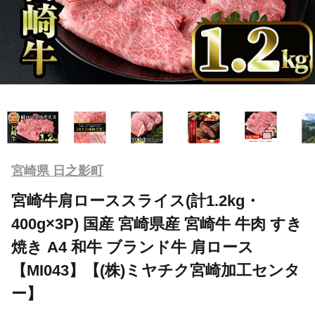
宮崎県 日之影町
宮崎牛肩ローススライス(計1.2kg・
400g×3P) 国産 宮崎県産 宮崎牛 牛肉 すき
焼き A4 和牛 ブランド牛 肩ロース
【MI043】【(株)ミヤチク宮崎加工センタ
ー】