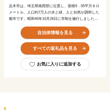
志木市は、埼玉県南西部に位置し、面積9．05平方キロ
メートル、人口約7万人の水と緑、人と自然が調和した
都市です。昭和45年10月26日に市制を施行しました。
志木の中心を流れる新河岸川と柳瀬川、そして、東を流
自治体情報を見る
れる荒川と、3本の川が志木のシンボルともなっていま
すが、特に歴史的には、新河岸川の舟運で栄えた商業都
すべての返礼品を見る
市として発展しました。
昭和40年頃から首都近郊25キロメートル圏内で、都心
お気に入りに追加する
まで20分という好条件から、人口も急増し、住宅都市と
しても発展してきましたが、自然や田園風景も残されて
おり、市の基本構想に定めている「市民力でつくる 未
来へ続くふるさと 志木市」の実現を目指し、市民一人
ひとりが住んでよかったと思えるようなまちづくりを推
進しています。