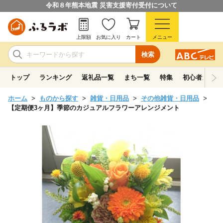
令和８年熊本地震 災害支援寄付受付について
上限額
お気に入り
カート
メニュー
検索
トップ
ランキング
返礼品一覧
まち一覧
特集
初心者ガイド
ホーム
ものから探す
雑貨・日用品
その他雑貨・日用品
【定期便3ヶ月】季節のカジュアルフラワーアレンジメント