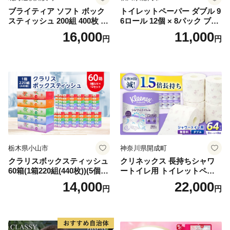
ブライティア ソフト ボック
トイレットペーパー ダブル 9
スティッシュ 200組 400枚 60
6ロール 12個 × 8パック ブラ
箱 日本製 まとめ買い ティッ
ンカ 再生紙 100％ 芯あり 日
16,000
11,000
円
円
シュ リサイクル 長持 防災 常
用品 消耗品 無香料 生活用品
備品 日用雑貨 消耗品 生活必
備蓄 秋田県 能代市 送料無料
需品 備蓄 ペーパー 紙 北海道
《能代製紙》
倶知安町 日用品
栃木県小山市
神奈川県開成町
クラリスボックスティッシュ
クリネックス 長持ちシャワ
60箱(1箱220組(440枚))(5個入
ートイレ用 トイレットペー
り×12セット)【1256759】
パー（ダブル）64ロール(8ロ
14,000
22,000
円
円
ール×8パック) 開成町 トイレ
ットペーパーダブル 日用品
国産 新生活 ダブル SDGs 備
蓄 防災 エコ 消耗品 生活雑貨
生活用品 無香料 トイレット