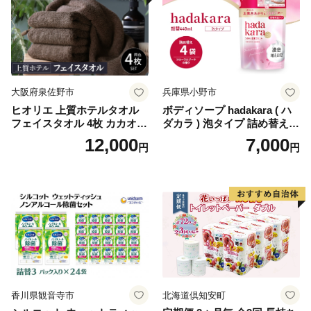
ペーパー ダブル といれっと
ぺーぱー トイレ クレシア ト
イレットペーパー [BDBH002
-1]
大阪府泉佐野市
兵庫県小野市
ヒオリエ 上質ホテルタオル
ボディソープ hadakara ( ハ
フェイスタオル 4枚 カカオ
ダカラ ) 泡タイプ 詰め替え 4
【タオル 泉州タオル 吸水 普
40ml×4袋 ボディーソープ 泡
12,000
7,000
円
円
段使い 無地 シンプル 日用品
ボディソープ 泡 日用品 消耗
ふわふわ ふかふか 家族 たお
品 バス用品 大容量 いい 匂い
る 一人暮らし】
ボディ 保湿 LION ライオン
泡石鹸 石鹸 兵庫 兵庫県 小野
市
香川県観音寺市
北海道倶知安町