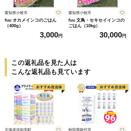
愛知県小牧市
愛知県小牧市
fuu オカメインコのごはん
fuu 文鳥・セキセイインコの
（400g）
ごはん（10kg）
3,000
30,000
円
円
この返礼品を見た人は
こんな返礼品も見ています
北海道倶知安町
秋田県能代市