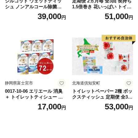
シルコット ウェットティッ
定期便 2ヵ月毎 全3回 長持ち
シュ ノンアルコール除菌詰
1.5倍巻き 花いっぱい トイレ
替（43枚×3P）×24袋 日用品
ットペーパー ダブル 45ｍ 計
39,000
51,000
円
円
おもちゃ 拭き取り 手拭き 外
72ロール 全18種 花柄 プリン
出時 お出かけ時 食事前 緑茶
ト ハーブ 香り付き 日本製 ま
カテキン配合
とめ買い 防災 常備品 ペーパ
ー 消耗品 備蓄 送料無料 北海
道 倶知安町 日用品
静岡県富士宮市
北海道倶知安町
0017-10-06 エリエール 消臭
トイレットペーパー 2種 ボッ
＋ トイレットティシュー し
クスティッシュ 定期便 全3
っかり香るフレッシュクリア
回 日本製 まとめ買い 防災
17,000
53,000
円
円
の香り ダブル 12ロール×6パ
常備品 日用雑貨 消耗品 生活
ック 72ロール 25m トイレ
必需品 大容量 備蓄 リサイク
ットペーパー パルプ100％ 消
ル ティッシュ ペーパー まと
臭 防臭 日用品 消耗品 備蓄
め買い 雑貨 倶知安町