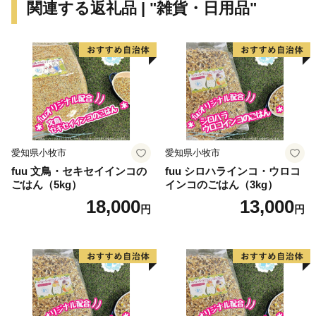
関連する返礼品 | "雑貨・日用品"
愛知県小牧市
愛知県小牧市
fuu 文鳥・セキセイインコの
fuu シロハラインコ・ウロコ
ごはん（5kg）
インコのごはん（3kg）
18,000
13,000
円
円