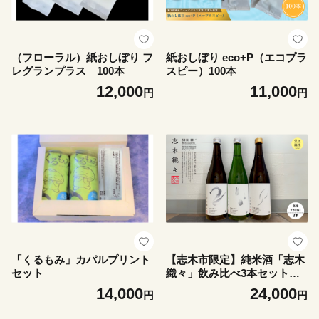
（フローラル）紙おしぼり フ
紙おしぼり eco+P（エコプラ
レグランプラス 100本
スピー）100本
12,000
11,000
円
円
「くるもみ」カパルプリント
【志木市限定】純米酒「志木
セット
織々」飲み比べ3本セット〈7
20ml×3種〉志木産米と地下2
14,000
24,000
円
円
00mの深井戸水仕込み