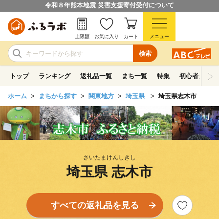
令和８年熊本地震 災害支援寄付受付について
上限額
お気に入り
カート
メニュー
検索
トップ
ランキング
返礼品一覧
まち一覧
特集
初心者ガイド
ホーム
まちから探す
関東地方
埼玉県
埼玉県志木市
さいたまけんしきし
埼玉県 志木市
すべての返礼品を見る