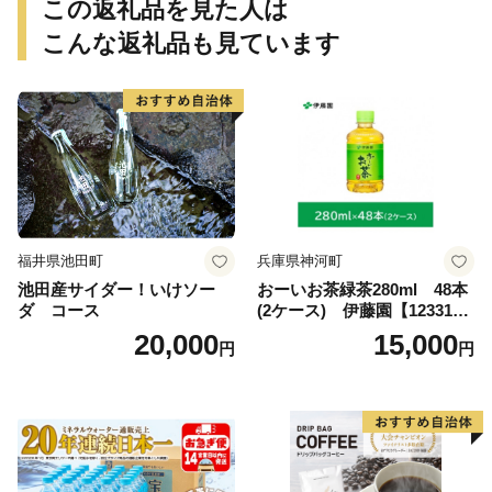
この返礼品を見た人は
こんな返礼品も見ています
福井県池田町
兵庫県神河町
池田産サイダー！いけソー
おーいお茶緑茶280ml 48本
ダ コース
(2ケース) 伊藤園【123317
3】
20,000
15,000
円
円