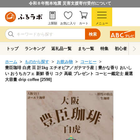
令和８年熊本地震 災害支援寄付受付について
上限額
お気に入り
カート
メニュー
検索
トップ
ランキング
返礼品一覧
まち一覧
特集
初心者ガイド
ホーム
ものから探す
お飲み物
コーヒー
豊臣珈琲 白虎 豆 計1kg エチオピア／ガテマラ産｜豊かな香り おいし
い おうちカフェ 新鮮 香り コク 高級 プレゼント コーヒー鑑定士 厳選
大容量 drip coffee [2598]