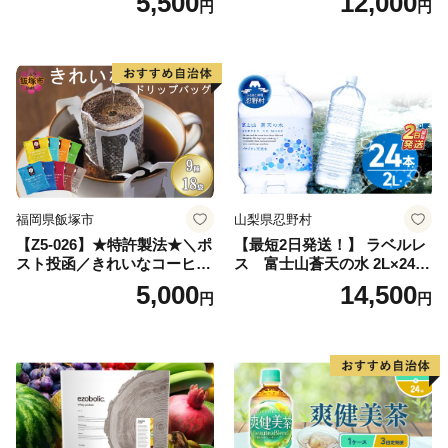
5,500
12,000
円
円
ン】
備品 おちゃ ocha 茶葉 緑茶
飲料 飲み物 八女 茶 日本茶
深むし茶 深蒸し 訳あり お茶
っぱ tea 八女茶 お手軽 簡単
小分け お土産 お取り寄せ グ
ルメ 福岡 九州 福岡県 国産
日本 ふかむし茶 ふかむし 家
庭用 自宅用 ちゃ りょくちゃ
ふかむしちゃ 急須 甘み 川崎
町 送料無料
福岡県飯塚市
山梨県忍野村
【Z5-026】★特許製法★＼ポ
【最短2日発送！】 ラベルレ
スト投函／きれいなコーヒー
ス 富士山蒼天の水 2L×24本
ドリップバッグ9種セット(18
（4ケース）※離島不可 天然
5,000
14,500
円
円
袋)ゆうパケットでお届け！
水 ミネラルウォーター 水 ペ
ットボトル 2000ml バナジウ
ム天然水 飲料水 軟水 鉱水 国
産 シリカ ミネラル 美容 備蓄
防災 長期保存 富士山 山梨県
忍野村