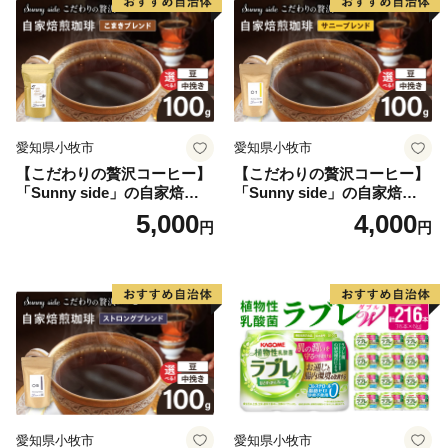
愛知県小牧市
愛知県小牧市
【こだわりの贅沢コーヒー】
【こだわりの贅沢コーヒー】
「Sunny side」の自家焙煎珈
「Sunny side」の自家焙煎珈
琲こまきブレンド（100g）
琲サニーブレンド（100g）
5,000
4,000
円
円
愛知県小牧市
愛知県小牧市