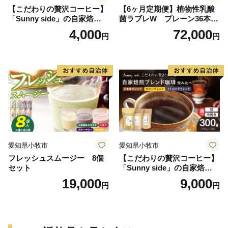
【こだわりの贅沢コーヒー】
【6ヶ月定期便】植物性乳酸
「Sunny side」の自家焙煎珈
菌ラブレW プレーン36本
琲ストロングブレンド（100
（計216本）
4,000
72,000
円
円
g）
愛知県小牧市
愛知県小牧市
フレッシュスムージー 8個
【こだわりの贅沢コーヒー】
セット
「Sunny side」の自家焙煎珈
琲ブレンド珈琲飲み比べセッ
19,000
9,000
円
円
ト（300g）