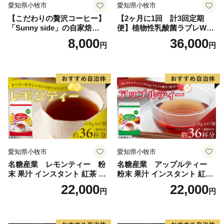
愛知県小牧市
愛知県小牧市
【こだわりの贅沢コーヒー】
【2ヶ月に1回 計3回定期
「Sunny side」の自家焙煎珈
便】植物性乳酸菌ラブレW
琲こまきブレンド（200g）
プレーン36本（計108本）
8,000
36,000
円
円
愛知県小牧市
愛知県小牧市
名糖産業 レモンティー 粉
名糖産業 アップルティー
末 果汁 インスタント 紅茶 ビ
粉末 果汁 インスタント 紅茶
タミンC 袋 ロングセラー 粉
ティー ビタミンC 袋 ロング
22,000
22,000
円
円
末飲料 粉末茶 簡単 手軽 ホッ
セラー 粉末飲料 粉末茶 簡単
ト アイス
手軽 ホット アイス