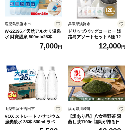
鹿児島県垂水市
兵庫県淡路市
W-22195／天然アルカリ温泉
ドリップバッグコーヒー 淡
水 財寶温泉 500ml×25本
路島アソートセット 6種 120
袋 飲み比べ コーヒー
7,000
12,000
円
円
山梨県富士吉田市
福岡県川崎町
VOX ストレート バナジウム
【訳あり品】八女星野茶 深
強炭酸水 35本 500ml ラベル
蒸し茶1100g 福岡が誇る日本
レス【富士吉田市限定カート
茶_ 訳アリ 常温 お茶 茶袋 常