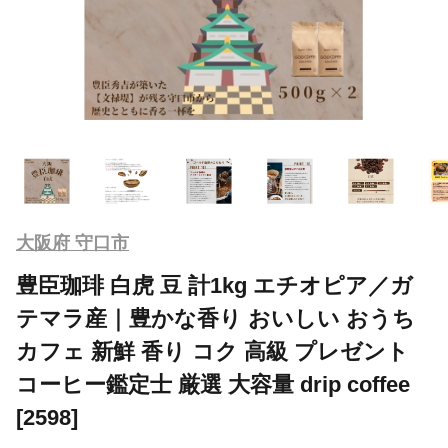
大阪府 守口市
豊臣珈琲 白虎 豆 計1kg エチオピア／ガ
テマラ産｜豊かな香り おいしい おうち
カフェ 新鮮 香り コク 高級 プレゼント
コーヒー鑑定士 厳選 大容量 drip coffee
[2598]