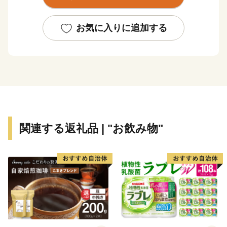
た結果、現在では日常生活を支える基本的な施設整備は
一定の到達点に達し、成熟した都市としての機能を備え
お気に入りに追加する
るに至っています。
市内の交通機関は、大阪市中心部まで約15分の京阪電
車、大阪市営地下鉄や、大阪空港まで約35分の大阪モノ
レールが縦横に走り、主要道路は、国道1号・阪神高速
道路・近畿自動車道などが整備され、各都市を結ぶ交通
の要衝となっています。
関連する返礼品 | "お飲み物"