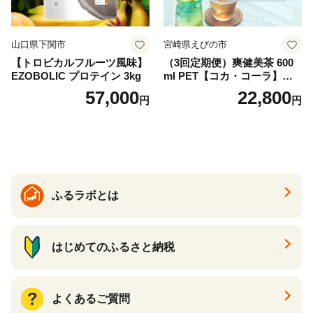
山口県下関市
宮崎県えびの市
【トロピカルフルーツ風味】
（3回定期便）爽健美茶 600
EZOBOLIC プロテイン 3kg
ml PET【コカ・コーラ】ペ
ットボトル 1ケース(24本) 定
57,000
22,800
円
円
期便 3回(72本) セット お茶
カフェインゼロ ノンカフェ
イン ハトムギ ブレンド茶 宮
崎県 えびの市 送料無料
ふるラボとは
はじめてのふるさと納税
よくあるご質問