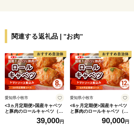
■お礼品の配送について
・お礼品の在庫状況により、お礼品ページ内表記のお届
関連する返礼品 | "お肉"
け時期以上に時間を頂戴する場合がございますので、ご
理解の程よろしくお願いいたします。
・お送りいたしましたお礼品は確実にお受取りくださ
い。長期不在等寄附者様事由による返送、劣化、におい
ては再送はできません。
・一部離島にはクール便でのお届けが出来ませんのでご
注意ください。
愛知県小牧市
愛知県小牧市
・ヤマト運輸様の転送料につきまして
<3ヵ月定期便>国産キャベツ
<6ヶ月定期便>国産キャベツ
お届け先を変更（転送）する場合、転送料金は、ご贈答
と豚肉のロールキャベツ（4P
と豚肉のロールキャベツ（6P
用の場合でもお届け先様のご負担となります。ご住所に
入り）
入り）
39,000
90,000
円
円
お間違いがないか十分にご確認の上ご注文ください。
尚、お届け先様が住所不明で配達ができない場合は、送