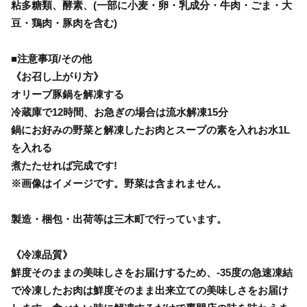
粘多糖類、酵素、(一部に小麦・卵・乳成分・牛肉・ごま・大
豆・鶏肉・豚肉を含む)
■注意事項/その他
《お召し上がり方》
オリーブ豚鍋を解凍する
冷蔵庫で12時間、お急ぎの場合は流水解凍15分
鍋にお好みの野菜と解凍したお肉とスープの素を入れお水1L
を入れる
煮たたせれば完成です!
※画像はイメージです。野菜は含まれません。
製造・梱包・出荷等は三木町で行っています。
《冷凍品質》
鮮度そのままの美味しさをお届けするため、-35度の急速凍結
で冷凍したお肉は鮮度そのまま出来立ての美味しさをお届け