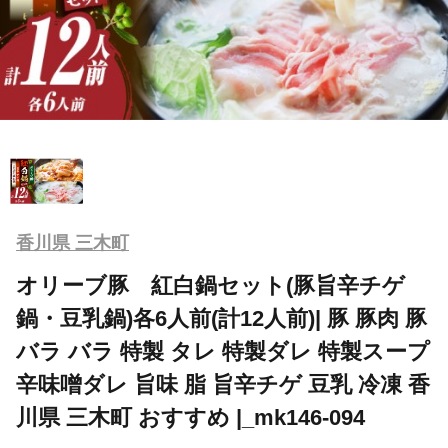
香川県 三木町
オリーブ豚 紅白鍋セット(豚旨辛チゲ
鍋・豆乳鍋)各6人前(計12人前)| 豚 豚肉 豚
バラ バラ 特製 タレ 特製ダレ 特製スープ
辛味噌ダレ 旨味 脂 旨辛チゲ 豆乳 冷凍 香
川県 三木町 おすすめ |_mk146-094