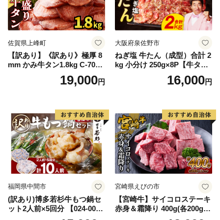
佐賀県上峰町
大阪府泉佐野市
【訳あり】《訳あり》極厚 8
ねぎ塩 牛たん（成型）合計 2
mm かみ牛タン1.8kg C-709-
kg 小分け 250g×8P【牛タン
AS
牛肉 焼肉用 薄切り 訳あり サ
19,000
16,000
円
円
イズ不揃い】
福岡県中間市
宮崎県えびの市
(訳あり)博多若杉牛もつ鍋セ
【宮崎牛】サイコロステーキ
ット2人前×5回分 【024-002
赤身＆霜降り 400g(各200g×
7】
１P 計2P) 真空パック 冷凍