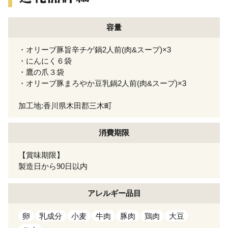
容量
・オリーブ豚旨辛チゲ鍋2人前(肉&スープ)×3
・にんにく６袋
・鷹の爪３袋
・オリーブ豚まろやか豆乳鍋2人前(肉&スープ)×3
加工地:香川県木田郡三木町
消費期限
【賞味期限】
製造日から90日以内
アレルギー
品目
卵
乳成分
小麦
牛肉
豚肉
鶏肉
大豆