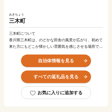
みきちょう
三木町
三木町について
香川県三木町は、のどかな田舎の風景が広がり、初めて
来た方にもどこか懐かしい雰囲気を感じさせる場所で
す。
田舎だけれど田舎じゃない。そんな我が町の夢は「子育
自治体情報を見る
て日本一のまち」をつくること。
知名度もない、予算も少ない町ですが、本気で挑戦する
すべての返礼品を見る
『三木町』に、あたたかいご支援をお願いいたします。
まずは、ふるさと納税の返礼品を通じて、そしていつか
お気に入りに追加する
実際に訪れて。
どんな形でもかまいません。
三木町の魅力にぜひ触れてみてください。