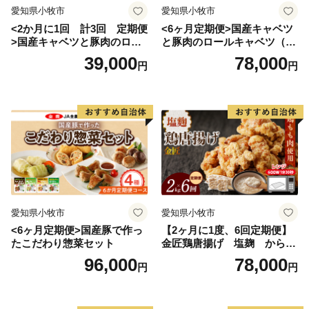
愛知県小牧市
愛知県小牧市
<2か月に1回 計3回 定期便
<6ヶ月定期便>国産キャベツ
>国産キャベツと豚肉のロー
と豚肉のロールキャベツ（4P
ルキャベツ（4P入り）
入り）
39,000
78,000
円
円
愛知県小牧市
愛知県小牧市
<6ヶ月定期便>国産豚で作っ
【2ヶ月に1度、6回定期便】
たこだわり惣菜セット
金匠鶏唐揚げ 塩麹 からあ
げ
96,000
78,000
円
円