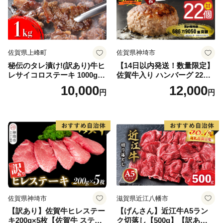
佐賀県上峰町
佐賀県神埼市
秘伝のタレ漬け!(訳あり)牛ヒ
【14日以内発送！数量限定】
レサイコロステーキ 1000g
佐賀牛入り ハンバーグ 22個
【B-1098-AS】
2.6kg(120g×22個)【佐賀牛
10,000
12,000
円
円
黒毛和牛 ブランド牛 九州 ハ
ンバーグ 牛肉 豚肉 国産 お弁
当 おかず 惣菜 おすすめ 人
気】(H083106)
佐賀県神埼市
滋賀県近江八幡市
【訳あり】佐賀牛ヒレステー
【げんさん】近江牛A5ラン
キ200g×5枚【佐賀牛 ステー
ク切落し【500g】【訳あり】