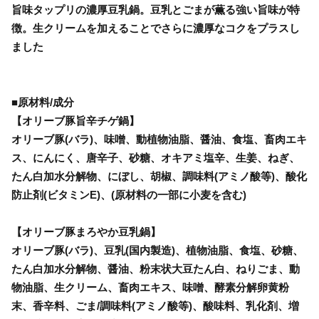
旨味タップリの濃厚豆乳鍋。豆乳とごまが薫る強い旨味が特
徴。生クリームを加えることでさらに濃厚なコクをプラスし
ました
■原材料/成分
【オリーブ豚旨辛チゲ鍋】
オリーブ豚(バラ)、味噌、動植物油脂、醤油、食塩、畜肉エキ
ス、にんにく、唐辛子、砂糖、オキアミ塩辛、生姜、ねぎ、
たん白加水分解物、にぼし、胡椒、調味料(アミノ酸等)、酸化
防止剤(ビタミンE)、(原材料の一部に小麦を含む)
【オリーブ豚まろやか豆乳鍋】
オリーブ豚(バラ)、豆乳(国内製造)、植物油脂、食塩、砂糖、
たん白加水分解物、醤油、粉末状大豆たん白、ねりごま、動
物油脂、生クリーム、畜肉エキス、味噌、酵素分解卵黄粉
末、香辛料、ごま/調味料(アミノ酸等)、酸味料、乳化剤、増