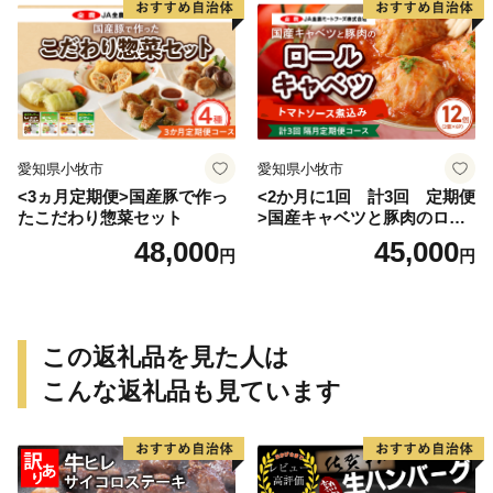
愛知県小牧市
愛知県小牧市
<3ヵ月定期便>国産豚で作っ
<2か月に1回 計3回 定期便
たこだわり惣菜セット
>国産キャベツと豚肉のロー
ルキャベツ（6P入り）
48,000
45,000
円
円
この返礼品を見た人は
こんな返礼品も見ています