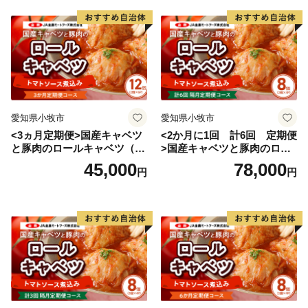
り状記載のご依頼主様に返送させていただきます。
■ワンストップ特例申請書
入金確認後、注文内容確認画面の【注文者情報】に記載
の住所へ申込完了日から30日程度で発送いたします。
（返信封筒あり・切手必要）
愛知県小牧市
愛知県小牧市
※確定申告をされる方は特例申請の必要はございませ
<3ヵ月定期便>国産キャベツ
<2か月に1回 計6回 定期便
ん。
と豚肉のロールキャベツ（6P
>国産キャベツと豚肉のロー
入り）
ルキャベツ（4P入り）
45,000
78,000
円
円
【ワンストップ特例申請書送付先】
〒885-0078
住所：宮崎県都城市宮丸町3070-1
宛先：三木町ふるさと納税ワンストップ受付センター
行
※ワンストップ特例申請受付を外部委託しています。