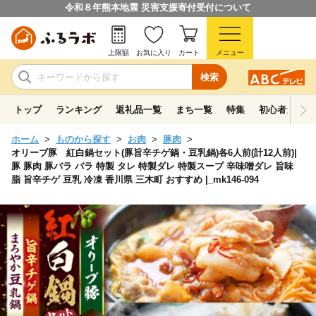
令和８年熊本地震 災害支援寄付受付について
上限額
お気に入り
カート
メニュー
検索
トップ
ランキング
返礼品一覧
まち一覧
特集
初心者ガイド
ホーム
ものから探す
お肉
豚肉
オリーブ豚 紅白鍋セット(豚旨辛チゲ鍋・豆乳鍋)各6人前(計12人前)|
豚 豚肉 豚バラ バラ 特製 タレ 特製ダレ 特製スープ 辛味噌ダレ 旨味
脂 旨辛チゲ 豆乳 冷凍 香川県 三木町 おすすめ |_mk146-094