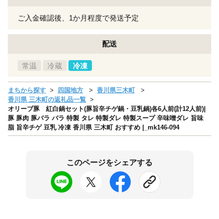
ご入金確認後、1か月程度で発送予定
配送
常温
冷蔵
冷凍
まちから探す
四国地方
香川県三木町
香川県 三木町の返礼品一覧
オリーブ豚 紅白鍋セット(豚旨辛チゲ鍋・豆乳鍋)各6人前(計12人前)|
豚 豚肉 豚バラ バラ 特製 タレ 特製ダレ 特製スープ 辛味噌ダレ 旨味
脂 旨辛チゲ 豆乳 冷凍 香川県 三木町 おすすめ |_mk146-094
このページをシェアする