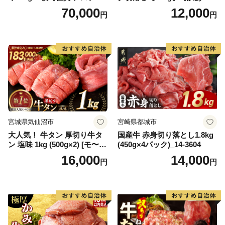
キ ブランド肉 ヒレ肉 フィレ
【DG12W】
70,000
12,000
円
円
肉 ジューシー ヘルシー】(H0
65175)
宮城県気仙沼市
宮崎県都城市
大人気！ 牛タン 厚切り牛タ
国産牛 赤身切り落とし1.8kg
ン 塩味 1kg (500g×2) [モ〜ラ
(450g×4パック)_14-3604
ンド 宮城県 気仙沼市 205646
16,000
14,000
円
円
60] 肉 牛肉 精肉 牛たん 牛タ
ン塩 牛たん塩 冷凍 焼肉 BB
Q アウトドア バーベキュー
厚切り タン