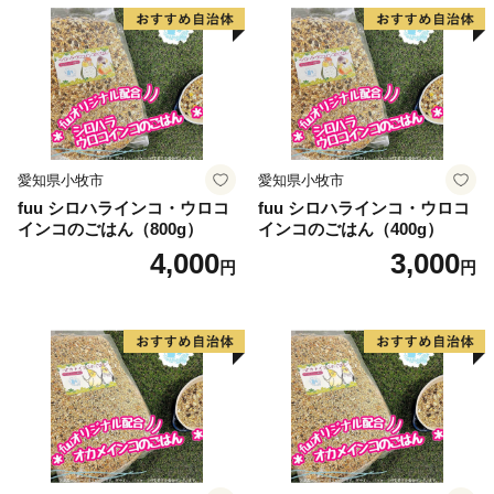
～色彩祭の町～
春は桜、夏は灯ろう流し、秋は紅葉、冬は雲海と鍋イ
ベント。そして一年を通して人の絶えないキャンプ場と
東海自然歩道。笠置は色彩祭の町です。
愛知県小牧市
愛知県小牧市
fuu シロハラインコ・ウロコ
fuu シロハラインコ・ウロコ
インコのごはん（800g）
インコのごはん（400g）
4,000
3,000
円
円