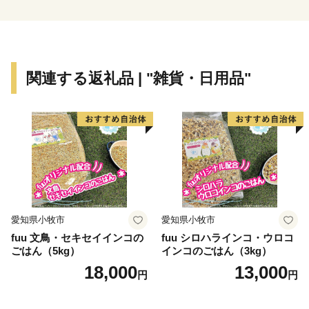
～2000年の行場・笠置山～
高さ15mの大きな岩に刻まれた日本最大級の「弥勒磨
関連する返礼品 | "雑貨・日用品"
崖仏（みろくまがいぶつ）」や、山内には東大寺のお水
取りの起源といわれる笠置寺本堂「正月堂」がありま
す。巨石が点在する奈良時代からの修行場でもありま
す。笠置寺、笠置山全体は、国の史跡名勝です。
～アウトドアの聖地～
木津川河川敷に広がる広大なキャンプ場は、車で河川
愛知県小牧市
愛知県小牧市
敷まで入場でき、多くのキャンパーで賑わう人気キャン
fuu 文鳥・セキセイインコの
fuu シロハラインコ・ウロコ
プ場です。カップルからファミリーまで気軽に、そして
ごはん（5kg）
インコのごはん（3kg）
安全にアウトドアを楽しんでいただけます。また、初心
18,000
13,000
円
円
者から上級者まで楽しめるカヌーや、百数十の巨石が連
なる関西有数の岩場でのボルダリングも楽しめます。