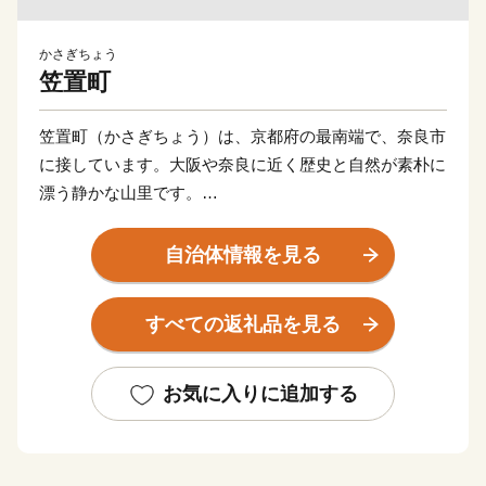
かさぎちょう
笠置町
笠置町（かさぎちょう）は、京都府の最南端で、奈良市
に接しています。大阪や奈良に近く歴史と自然が素朴に
漂う静かな山里です。
司馬遼太郎作「梟の城」の最初に次のように「笠置」
自治体情報を見る
が出てきます。「伊賀の天は西涯を山城国境い笠置の峰
が支え、北涯を近江国境いの御斎峠がささえる。笠置に
すべての返礼品を見る
陽が入れば、きまって御斎峠の上に雲が沸いた。」（司
馬遼太郎著「梟の城」より抜粋）
お気に入りに追加する
笠置は、伊賀につながる忍者ゆかりの地。町全体に巨
石群があり、忍びの修行が行われたであろう「石の国」
としても知られています。