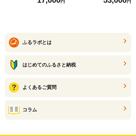
円
円
の香り ダブル 12ロール×6パ
常備品 日用雑貨 消耗品 生活
ック 72ロール 25m トイレ
必需品 大容量 備蓄 リサイク
ットペーパー パルプ100％ 消
ル ティッシュ ペーパー まと
臭 防臭 日用品 消耗品 備蓄
め買い 雑貨 倶知安町
ふるラボとは
はじめてのふるさと納税
よくあるご質問
コラム