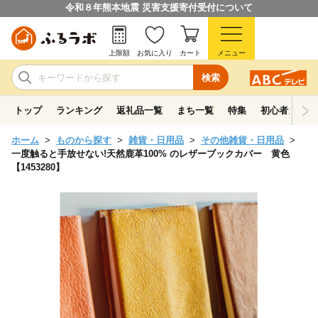
令和８年熊本地震 災害支援寄付受付について
上限額
お気に入り
カート
メニュー
検索
トップ
ランキング
返礼品一覧
まち一覧
特集
初心者ガイド
ホーム
ものから探す
雑貨・日用品
その他雑貨・日用品
一度触ると手放せない!天然鹿革100% のレザーブックカバー 黄色
【1453280】