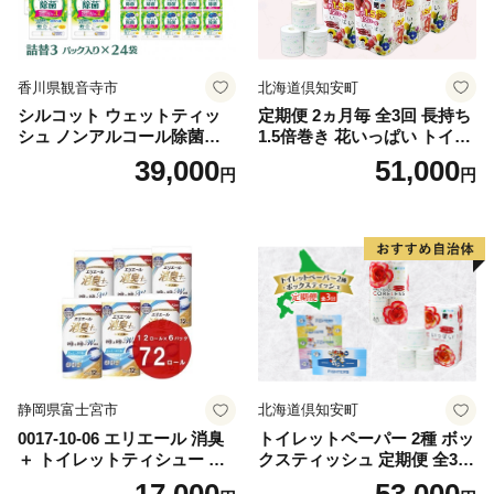
香川県観音寺市
北海道倶知安町
シルコット ウェットティッ
定期便 2ヵ月毎 全3回 長持ち
シュ ノンアルコール除菌詰
1.5倍巻き 花いっぱい トイレ
替（43枚×3P）×24袋 日用品
ットペーパー ダブル 45ｍ 計
39,000
51,000
円
円
おもちゃ 拭き取り 手拭き 外
72ロール 全18種 花柄 プリン
出時 お出かけ時 食事前 緑茶
ト ハーブ 香り付き 日本製 ま
カテキン配合
とめ買い 防災 常備品 ペーパ
ー 消耗品 備蓄 送料無料 北海
道 倶知安町 日用品
静岡県富士宮市
北海道倶知安町
0017-10-06 エリエール 消臭
トイレットペーパー 2種 ボッ
＋ トイレットティシュー し
クスティッシュ 定期便 全3
っかり香るフレッシュクリア
回 日本製 まとめ買い 防災
17,000
53,000