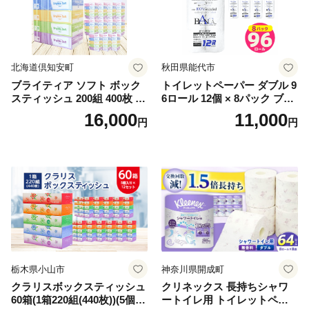
北海道倶知安町
秋田県能代市
ブライティア ソフト ボック
トイレットペーパー ダブル 9
スティッシュ 200組 400枚 60
6ロール 12個 × 8パック ブラ
箱 日本製 まとめ買い ティッ
ンカ 再生紙 100％ 芯あり 日
16,000
11,000
円
円
シュ リサイクル 長持 防災 常
用品 消耗品 無香料 生活用品
備品 日用雑貨 消耗品 生活必
備蓄 秋田県 能代市 送料無料
需品 備蓄 ペーパー 紙 北海道
《能代製紙》
倶知安町 日用品
栃木県小山市
神奈川県開成町
クラリスボックスティッシュ
クリネックス 長持ちシャワ
60箱(1箱220組(440枚))(5個入
ートイレ用 トイレットペー