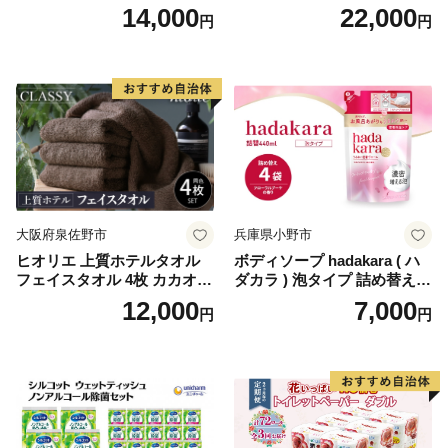
り×12セット)【1256759】
パー（ダブル）64ロール(8ロ
14,000
22,000
円
円
ール×8パック) 開成町 トイレ
ットペーパーダブル 日用品
国産 新生活 ダブル SDGs 備
蓄 防災 エコ 消耗品 生活雑貨
生活用品 無香料 トイレット
ペーパー ダブル といれっと
ぺーぱー トイレ クレシア ト
イレットペーパー [BDBH002
-1]
大阪府泉佐野市
兵庫県小野市
ヒオリエ 上質ホテルタオル
ボディソープ hadakara ( ハ
フェイスタオル 4枚 カカオ
ダカラ ) 泡タイプ 詰め替え 4
【タオル 泉州タオル 吸水 普
40ml×4袋 ボディーソープ 泡
12,000
7,000
円
円
段使い 無地 シンプル 日用品
ボディソープ 泡 日用品 消耗
ふわふわ ふかふか 家族 たお
品 バス用品 大容量 いい 匂い
る 一人暮らし】
ボディ 保湿 LION ライオン
泡石鹸 石鹸 兵庫 兵庫県 小野
市