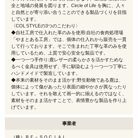
全と地域の発展を図ります。Circle of Life を胸に、人々
と自然とが寄り添い合うことのできる製品づくりを目指
しています。
〈COL STYLEの3つのこだわり〉
◆自社工房で仕入れた革のみを使用:自社の食肉処理場
「やまとある工房」では、個体の仕入れから販売を一貫
して行っております。そこで生まれた丁寧な革のみを使
用しているため、上質で安心安全な製品です。
◆一つ一つ手作り:鹿レザーの柔らかさを活かすためな
るべく金具は使用せず、手に馴染むよう一つ一つ丁寧に
ハンドメイドで製造しています。
◆本来の素材をそのまま活かす:野生動物である鹿は、
個体によって傷があったり表面の細やかさが異なったり
しています。それを敢えて画一的に揃えるのではなく、
素材をそのまま活かすことで、表情豊かな製品を作り上
げています。
事業者
（株）ＲＥ－ＳＯＣＩＡＬ