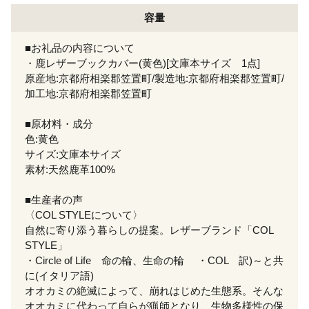
容量
■お礼品の内容について
・鹿レザーブックカバー(黄色)[文庫本サイズ 1点]
原産地:京都府相楽郡笠置町/製造地:京都府相楽郡笠置町/
加工地:京都府相楽郡笠置町
■原材料・成分
色:黄色
サイズ:文庫本サイズ
素材:天然鹿革100%
■生産者の声
〈COL STYLEについて〉
自然に寄り添う暮らしの提案。レザーブランド「COL
STYLE」
・Circle of Life 命の輪、生命の輪 ・COL 訳)～と共
に(イタリア語)
オオカミの絶滅によって、崩れはじめた生態系。そんな
オオカミに代わって自らが猟師となり、生物多様性の保