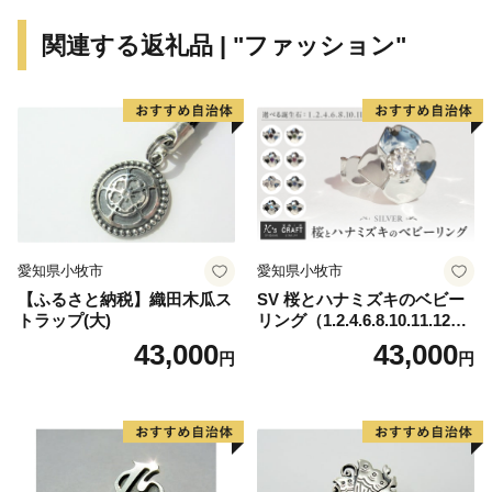
気候は温暖で、地形はタツノオトシゴのような形をして
関連する返礼品 | "ファッション"
おり、南北に長く、清流”猪名川“が市を縦断するように
流れています。
また、その昔、源満仲が市中部の多田の地を本拠に有力
な武士団の基礎を築いたことから「清和源氏発祥の地」
としても知られているほか、加茂遺跡などの文化財など
も多く存在し、悠久の歴史を感じることのできるまちで
す。
愛知県小牧市
愛知県小牧市
【ふるさと納税】織田木瓜ス
SV 桜とハナミズキのベビー
【返礼品の発送について】
トラップ(大)
リング（1.2.4.6.8.10.11.12
・返礼品の発送には、お振込みからおよそ一か月かかり
月）
43,000
43,000
円
円
ます。
・返礼品の在庫状況によっては、納期まで一か月以上か
かる場合がございます。
・5千円以上の寄付をいただいた方に返礼品をお贈りし
ます。