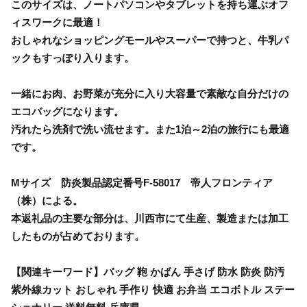
このサイズは、ノートパソコンやタブレットを持ち運ぶオフ
ィスワークに最適！
おしゃれなショッピングモールやスーパーで持つと、牛乳パ
ックもすっぽり入ります。
一緒にお肉、お野菜が充分に入り大容量で素敵な自分だけの
エコバッグになります。
汚れたら洗剤で洗い流せます。また1泊～2泊の旅行にも最適
です。
Mサイズ 防炎製品認定番号F-58017 帝人フロンティア
（株）による。
本返礼品の主要な部分は、川西市にて生産、製造または加工
したものが占めております。
【関連キーワード】バッグ 鞄 かばん 手さげ 防水 防炎 防汚
紫外線カット おしゃれ 手作り 快適 お弁当 エコボトル ステー