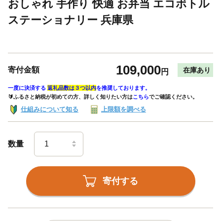
おしゃれ 手作り 快適 お弁当 エコボトル
ステーショナリー 兵庫県
109,000
寄付金額
在庫あり
円
一度に決済する
返礼品数は３つ以内
を推奨しております。
🔰ふるさと納税が初めての方、詳しく知りたい方は
こちら
でご確認ください。
仕組みについて知る
上限額を調べる
数量
寄付する