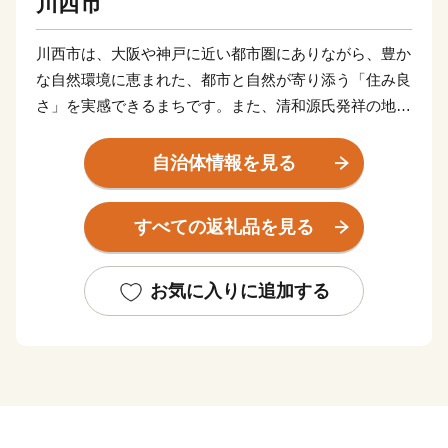
川西市
川西市は、大阪や神戸に近い都市圏にありながら、豊か
な自然環境に恵まれた、都市と自然が寄り添う「住み良
さ」を実感できるまちです。また、清和源氏発祥の地の
象徴である多田神社や日本一の里山と称される黒川地
区、商業施設でにぎわう中心市街地など、様々な表情を
自治体情報を見る
携えたまちであり、新名神高速道路・川西インターチェ
ンジ開通を機に、より川西市に訪れやすくなりました。
すべての返礼品を見る
川西市は昭和29年8月1日、川西町、多田村、東谷村が
合併し、人口33,741人の市として誕生しました。兵庫県
お気に入りに追加する
の南東部に位置し、東は大阪府池田市と箕面市に、西は
宝塚市と猪名川町、南は伊丹市、北は大阪府能勢町と豊
能町に隣接。大阪や神戸に近い都市圏にありながら、豊
かな自然環境に恵まれた良好な住宅都市として脚光をあ
び、現在では人口約16万人のまちとして発展を続けてい
ます。