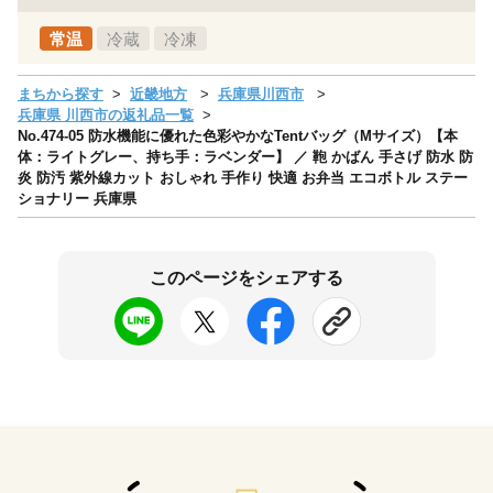
常温
冷蔵
冷凍
まちから探す
近畿地方
兵庫県川西市
兵庫県 川西市の返礼品一覧
No.474-05 防水機能に優れた色彩やかなTentバッグ（Mサイズ）【本
体：ライトグレー、持ち手：ラベンダー】 ／ 鞄 かばん 手さげ 防水 防
炎 防汚 紫外線カット おしゃれ 手作り 快適 お弁当 エコボトル ステー
ショナリー 兵庫県
このページをシェアする