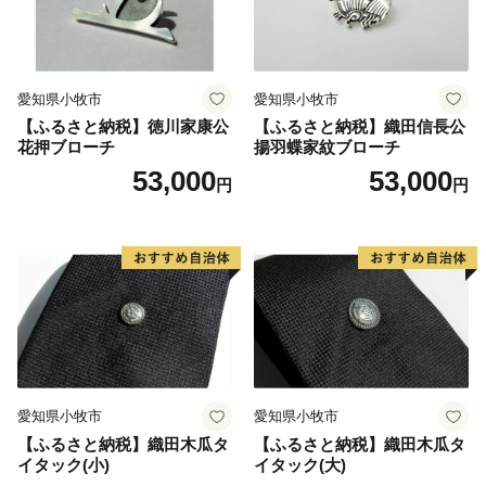
・寄付金額の範囲内であれば複数の返礼品をお選びいた
だけます。
・寄付の回数制限はありません。
愛知県小牧市
愛知県小牧市
・返礼品をお贈りするのは市外住民に限ります。
【ふるさと納税】徳川家康公
【ふるさと納税】織田信長公
・返礼品の発送先は日本国内に限ります。
花押ブローチ
揚羽蝶家紋ブローチ
53,000
53,000
円
円
愛知県小牧市
愛知県小牧市
【ふるさと納税】織田木瓜タ
【ふるさと納税】織田木瓜タ
イタック(小)
イタック(大)