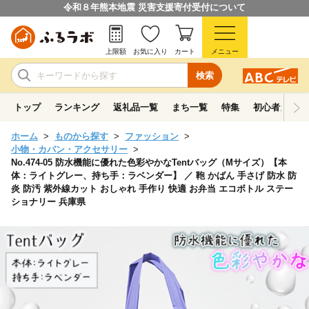
令和８年熊本地震 災害支援寄付受付について
上限額
お気に入り
カート
メニュー
検索
トップ
ランキング
返礼品一覧
まち一覧
特集
初心者ガイド
ホーム
ものから探す
ファッション
小物・カバン・アクセサリー
No.474-05 防水機能に優れた色彩やかなTentバッグ（Mサイズ）【本
体：ライトグレー、持ち手：ラベンダー】 ／ 鞄 かばん 手さげ 防水 防
炎 防汚 紫外線カット おしゃれ 手作り 快適 お弁当 エコボトル ステー
ショナリー 兵庫県