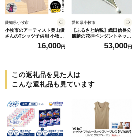
愛知県小牧市
愛知県小牧市
小牧市のアーティスト奥山優
【ふるさと納税】織田信長公
さんのTシャツ子供用 小牧市
麒麟の花押ペンダントネック
制70周年記念
レス
16,000
53,000
円
円
この返礼品を見た人は
こんな返礼品も見ています