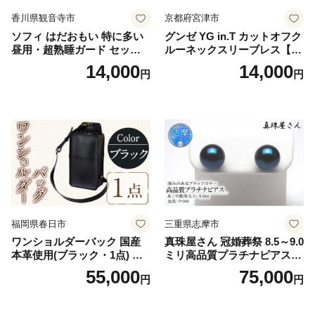
香川県観音寺市
京都府宮津市
ソフィ はだおもい 特に多い
グンゼ YG in.T カットオフク
昼用・超熟睡ガード セット
ルーネックスリーブレス【Y
羽付き ナプキン 生理用品 サ
V2618P】Lサイズ クリアベ
14,000
14,000
円
円
ニタリー ユニ・チャーム
ージュ3枚セット [№5716-04
32]
福岡県春日市
三重県志摩市
ワンショルダーバック 国産
真珠屋さん 冠婚葬祭 8.5～9.0
本革使用(ブラック・1点) 鞄
ミリ高品質プラチナピアス P
バック バッグ カバン レザー
t900 志摩産アコヤ真珠 ブラ
55,000
75,000
円
円
国産 日本製 牛革 黒 革 革製
ックパール 黒真珠
品 手作り 男性 女性 レディー
ス メンズ【ksg1307-bk】【Z