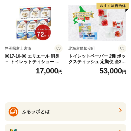
ー 消耗品 備蓄 送料無料 北海
道 倶知安町 日用品
静岡県富士宮市
北海道倶知安町
0017-10-06 エリエール 消臭
トイレットペーパー 2種 ボッ
＋ トイレットティシュー し
クスティッシュ 定期便 全3
っかり香るフレッシュクリア
回 日本製 まとめ買い 防災
17,000
53,000
円
円
の香り ダブル 12ロール×6パ
常備品 日用雑貨 消耗品 生活
ック 72ロール 25m トイレ
必需品 大容量 備蓄 リサイク
ットペーパー パルプ100％ 消
ル ティッシュ ペーパー まと
臭 防臭 日用品 消耗品 備蓄
め買い 雑貨 倶知安町
ふるラボとは