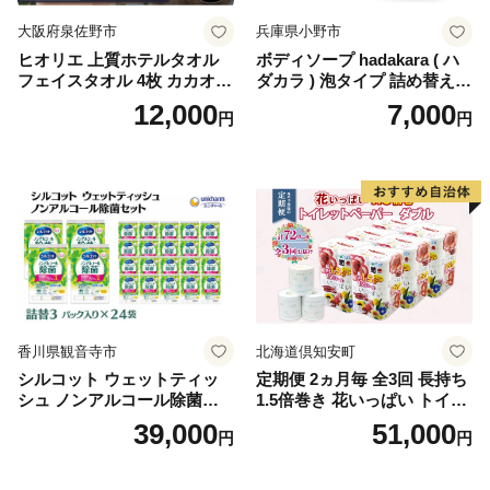
大阪府泉佐野市
兵庫県小野市
ヒオリエ 上質ホテルタオル
ボディソープ hadakara ( ハ
フェイスタオル 4枚 カカオ
ダカラ ) 泡タイプ 詰め替え 4
【タオル 泉州タオル 吸水 普
40ml×4袋 ボディーソープ 泡
12,000
7,000
円
円
段使い 無地 シンプル 日用品
ボディソープ 泡 日用品 消耗
ふわふわ ふかふか 家族 たお
品 バス用品 大容量 いい 匂い
る 一人暮らし】
ボディ 保湿 LION ライオン
泡石鹸 石鹸 兵庫 兵庫県 小野
市
香川県観音寺市
北海道倶知安町
シルコット ウェットティッ
定期便 2ヵ月毎 全3回 長持ち
シュ ノンアルコール除菌詰
1.5倍巻き 花いっぱい トイレ
替（43枚×3P）×24袋 日用品
ットペーパー ダブル 45ｍ 計
39,000
51,000
円
円
おもちゃ 拭き取り 手拭き 外
72ロール 全18種 花柄 プリン
出時 お出かけ時 食事前 緑茶
ト ハーブ 香り付き 日本製 ま
カテキン配合
とめ買い 防災 常備品 ペーパ