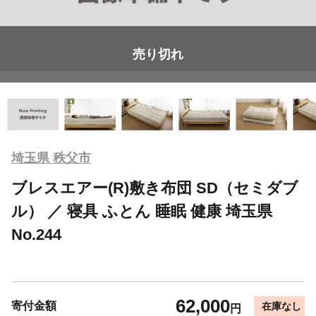
売り切れ
埼玉県 秩父市
ブレスエアー(R)敷き布団 SD（セミダブ
ル） ／ 寝具 ふとん 睡眠 健康 埼玉県
No.244
62,000
寄付金額
在庫なし
円