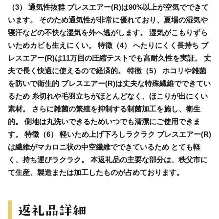
（3） 通気性抜群 ブレスエアー(R)は90%以上が空気でできて
います。 そのため通気性が非常に優れており、夏場の湿気や
寝汗などの不快な湿気を外へ逃がします。 湿気がこもりずら
いためカビも生えにくい。 特徴（4） へたりにくく長持ち ブ
レスエアー(R)は11万回の圧縮テストでも高耐久性を実証。 丈
夫で長く快適に使えるので経済的。 特徴（5） ホコリや雑菌
を防いで衛生的 ブレスエアー(R)は丈夫な特殊繊維でできてい
るため 糸切れや毛羽立ちがほとんどなく、ほこりが出にくい
素材。 さらに雑菌の繁殖を抑制する制菌加工を施し、衛生
的。 側地は丸洗いできるためいつでも清潔にご使用できま
す。 特徴（6） 軽いため上げ下ろしラクラク ブレスエアー(R)
は繊維がマカロニ状の中空繊維でできているため とても軽
く、持ち運びラクラク。 本返礼品の主要な部分は、秩父市に
て生産、製造または加工したものが占めております。