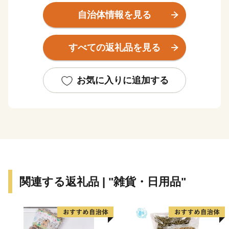
け」や「蕎麦」、またビール・ウイスキー・日本酒・ワ
自治体情報を見る
イン・焼酎と主要なお酒が全て秩父市で作られており、
アクティビティ好きな方やグルメ好きな方にもお楽しみ
すべての返礼品を見る
いただける観光地です。
ふるさと納税を通じ寄附をしていただいた方には、まち
お気に入りに追加する
のＰＲも兼ねて秩父市の特産品等をお送りさせていただ
きます。
※特典商品のお届けには1～2ヶ月程度かかることがあり
ます。
【ご注意】
・特典商品の送付は、秩父市外にお住まいの方に限らせ
関連する返礼品 | "雑貨・日用品"
ていただきます。
・寄附につきましては、年度内の回数制限は現在設けて
おりません。
・特典商品の写真はイメージです。