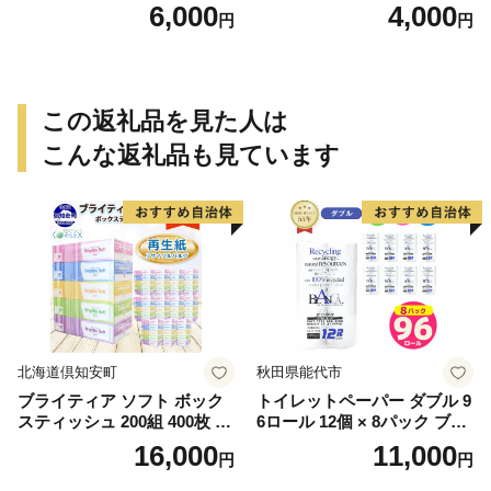
ドごはん（820g）
ドごはん（210g）
6,000
4,000
円
円
この返礼品を見た人は
こんな返礼品も見ています
北海道倶知安町
秋田県能代市
ブライティア ソフト ボック
トイレットペーパー ダブル 9
スティッシュ 200組 400枚 60
6ロール 12個 × 8パック ブラ
箱 日本製 まとめ買い ティッ
ンカ 再生紙 100％ 芯あり 日
16,000
11,000
円
円
シュ リサイクル 長持 防災 常
用品 消耗品 無香料 生活用品
備品 日用雑貨 消耗品 生活必
備蓄 秋田県 能代市 送料無料