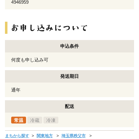
4946959
申込条件
何度も申し込み可
発送期日
通年
配送
常温
冷蔵
冷凍
まちから探す
関東地方
埼玉県秩父市