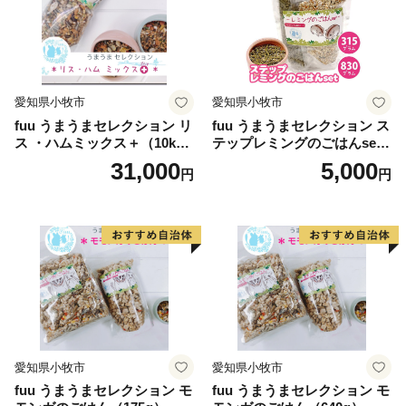
【ワンストップ特例申請書のお届けについて】
申込時に、「ワンストップ特例申請書」の送付を「希望
する」にチェックを入れていただいた方へ受領証明書と
愛知県小牧市
愛知県小牧市
同封でお届けしています。
fuu うまうまセレクション リ
fuu うまうまセレクション ス
寄附金税額控除に係る申告特例申請書（ワンストップ特
ス ・ハムミックス＋（10k
テップレミングのごはんset
例申請書）の受領につきましては、メールでご連絡をい
g）
（830g）
31,000
5,000
円
円
たします。
愛知県小牧市
愛知県小牧市
fuu うまうまセレクション モ
fuu うまうまセレクション モ