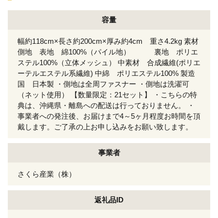
容量
幅約118cm×長さ約200cm×厚み約4cm 重さ4.2kg 素材
側地 表地 綿100%（パイル地） 裏地 ポリエ
ステル100%（立体メッシュ） 中素材 合成繊維(ポリエ
ーテルエステル系繊維) 中綿 ポリエステル100% 製造
国 日本製 ・側地は全周ファスナー ・側地は洗濯可
（ネット使用） 【数量限定：21セット】 ・こちらの特
典は、沖縄県・離島への配送は行っておりません。 ・
事業者への発注後、お届けまで4～5ヶ月程度お時間を頂
戴します。ご了承の上お申し込みをお願い致します。
事業者
さくら産業（株）
返礼品ID