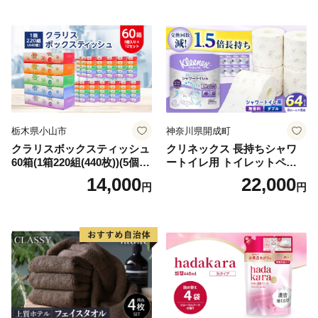
需品 備蓄 ペーパー 紙 北海道
《能代製紙》
倶知安町 日用品
栃木県小山市
神奈川県開成町
クラリスボックスティッシュ
クリネックス 長持ちシャワ
60箱(1箱220組(440枚))(5個入
ートイレ用 トイレットペー
り×12セット)【1256759】
パー（ダブル）64ロール(8ロ
14,000
22,000
円
円
ール×8パック) 開成町 トイレ
ットペーパーダブル 日用品
国産 新生活 ダブル SDGs 備
蓄 防災 エコ 消耗品 生活雑貨
生活用品 無香料 トイレット
ペーパー ダブル といれっと
ぺーぱー トイレ クレシア ト
イレットペーパー [BDBH002
-1]