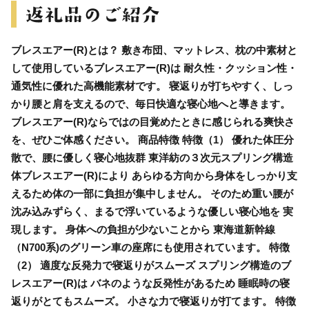
ブレスエアー(R)とは？ 敷き布団、マットレス、枕の中素材と
して使用しているブレスエアー(R)は 耐久性・クッション性・
通気性に優れた高機能素材です。 寝返りが打ちやすく、しっ
かり腰と肩を支えるので、毎日快適な寝心地へと導きます。
ブレスエアー(R)ならではの目覚めたときに感じられる爽快さ
を、ぜひご体感ください。 商品特徴 特徴（1） 優れた体圧分
散で、腰に優しく寝心地抜群 東洋紡の３次元スプリング構造
体ブレスエアー(R)により あらゆる方向から身体をしっかり支
えるため体の一部に負担が集中しません。 そのため重い腰が
沈み込みずらく、まるで浮いているような優しい寝心地を 実
現します。 身体への負担が少ないことから 東海道新幹線
（N700系)のグリーン車の座席にも使用されています。 特徴
（2） 適度な反発力で寝返りがスムーズ スプリング構造のブ
レスエアー(R)は バネのような反発性があるため 睡眠時の寝
返りがとてもスムーズ。 小さな力で寝返りが打てます。 特徴