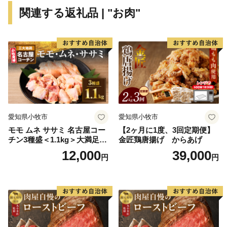
関連する返礼品 | "お肉"
愛知県小牧市
愛知県小牧市
モモ ムネ ササミ 名古屋コー
【2ヶ月に1度、3回定期便】
チン3種盛＜1.1kg＞大満足セ
金匠鶏唐揚げ からあげ
ット 地鶏 鶏肉
12,000
39,000
円
円