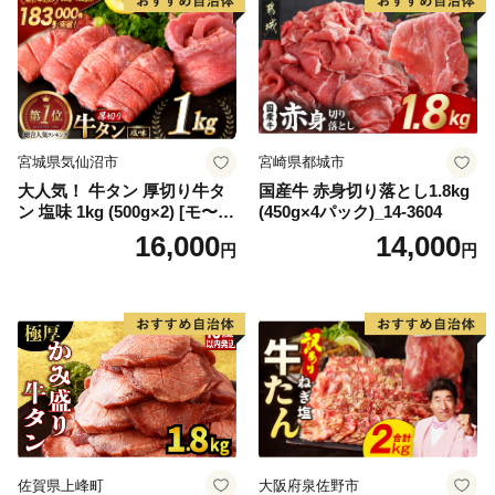
宮城県気仙沼市
宮崎県都城市
大人気！ 牛タン 厚切り牛タ
国産牛 赤身切り落とし1.8kg
ン 塩味 1kg (500g×2) [モ〜ラ
(450g×4パック)_14-3604
ンド 宮城県 気仙沼市 205646
16,000
14,000
円
円
60] 肉 牛肉 精肉 牛たん 牛タ
ン塩 牛たん塩 冷凍 焼肉 BB
Q アウトドア バーベキュー
厚切り タン
佐賀県上峰町
大阪府泉佐野市