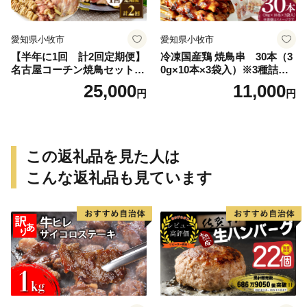
愛知県小牧市
愛知県小牧市
【半年に1回 計2回定期便】
冷凍国産鶏 焼鳥串 30本（3
名古屋コーチン焼鳥セット・
0g×10本×3袋入）※3種詰め
名古屋コーチン鍋&名古屋コ
合わせ 焼き鳥 おつまみ バー
25,000
11,000
円
円
ーチン1羽分セット
ベキュー 小分け 国産 鶏肉 焼
鳥 やきとり 串 惣菜 おかず
晩酌 冷凍 パーティー 便利 食
材 具材 お家居酒屋 詰め合わ
せ
この返礼品を見た人は
こんな返礼品も見ています