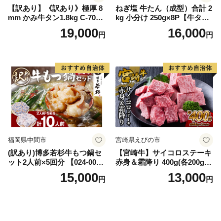
【訳あり】《訳あり》極厚 8
ねぎ塩 牛たん（成型）合計 2
mm かみ牛タン1.8kg C-709-
kg 小分け 250g×8P【牛タン
AS
牛肉 焼肉用 薄切り 訳あり サ
19,000
16,000
円
円
イズ不揃い】
福岡県中間市
宮崎県えびの市
(訳あり)博多若杉牛もつ鍋セ
【宮崎牛】サイコロステーキ
ット2人前×5回分 【024-002
赤身＆霜降り 400g(各200g×
7】
１P 計2P) 真空パック 冷凍
15,000
13,000
円
円