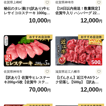
佐賀県上峰町
佐賀県神埼市
秘伝のタレ漬け!(訳あり)牛ヒ
【14日以内発送！数量限定】
レサイコロステーキ 1000g
佐賀牛入り ハンバーグ 22個
【B-1098-AS】
2.6kg(120g×22個)【佐賀牛
10,000
12,000
円
円
黒毛和牛 ブランド牛 九州 ハ
ンバーグ 牛肉 豚肉 国産 お弁
当 おかず 惣菜 おすすめ 人
気】(H083106)
佐賀県神埼市
滋賀県近江八幡市
【訳あり】佐賀牛ヒレステー
【げんさん】近江牛A5ラン
キ200g×5枚【佐賀牛 ステー
ク切落し【500g】【訳あり】
キ ブランド肉 ヒレ肉 フィレ
【DG12W】
70,000
12,000
円
円
肉 ジューシー ヘルシー】(H0
65175)