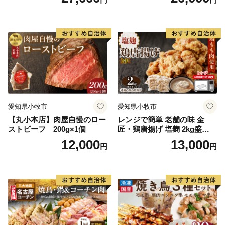
愛知県小牧市
愛知県小牧市
【丸小本店】肉屋自慢のロー
レンジで簡単 老舗の味 金
ストビーフ 200g×1個
匠・鶏唐揚げ 塩麹 2kg盛りセ
ット（500g×4袋） からあげ
12,000
13,000
円
円
レンジ 冷凍 調理済み 味付き
鶏肉 もも肉 旨み ジューシー
老舗 加熱済 温めるだけ 簡単
便利 レンジ 自然解凍 弁当 お
かず 惣菜 食品 おつまみ グル
メ お取り寄せ 小牧市 送料無
料