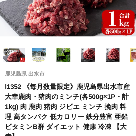
鹿児島県 出水市
i1352 《毎月数量限定》鹿児島県出水市産
大幸鹿肉・猪肉のミンチ(各500g×1P・計
1kg) 肉 鹿肉 猪肉 ジビエ ミンチ 挽肉 料
理 高タンパク 低カロリー 鉄分豊富 亜鉛
ビタミンB群 ダイエット 健康 冷凍 【大