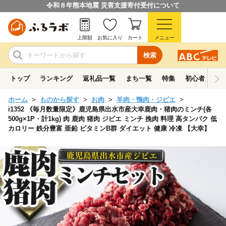
令和８年熊本地震 災害支援寄付受付について
上限額
お気に入り
カート
メニュー
検索
トップ
ランキング
返礼品一覧
まち一覧
特集
初心者ガイド
ホーム
ものから探す
お肉
羊肉・鴨肉・ジビエ
i1352 《毎月数量限定》鹿児島県出水市産大幸鹿肉・猪肉のミンチ(各
500g×1P・計1kg) 肉 鹿肉 猪肉 ジビエ ミンチ 挽肉 料理 高タンパク 低
カロリー 鉄分豊富 亜鉛 ビタミンB群 ダイエット 健康 冷凍 【大幸】