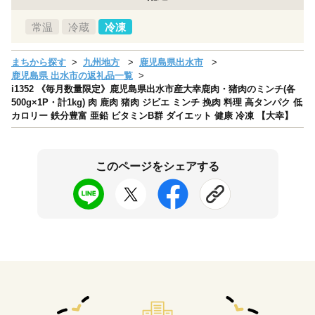
常温
冷蔵
冷凍
まちから探す
九州地方
鹿児島県出水市
鹿児島県 出水市の返礼品一覧
i1352 《毎月数量限定》鹿児島県出水市産大幸鹿肉・猪肉のミンチ(各
500g×1P・計1kg) 肉 鹿肉 猪肉 ジビエ ミンチ 挽肉 料理 高タンパク 低
カロリー 鉄分豊富 亜鉛 ビタミンB群 ダイエット 健康 冷凍 【大幸】
このページをシェアする