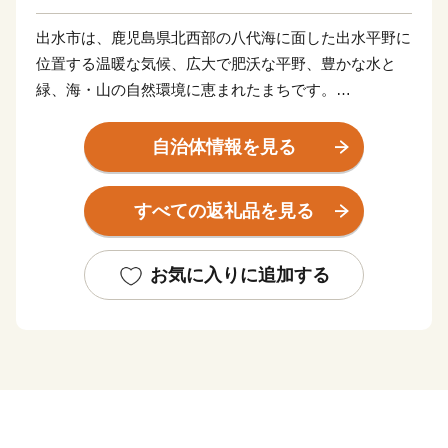
出水市は、鹿児島県北西部の八代海に面した出水平野に
位置する温暖な気候、広大で肥沃な平野、豊かな水と
緑、海・山の自然環境に恵まれたまちです。
市には、毎年一万羽を超えるツルが飛来する世界的な越
冬地(国の特別天然記念物に指定)や江戸時代、要衝の地
自治体情報を見る
として薩摩藩最大の外城が置かれた、
出水麓武家屋敷群(国の重要伝統的建造物保存地区に選
すべての返礼品を見る
定)などを有しており、往時の面影が今も残る「ツルと
歴史のまち」です。
お気に入りに追加する