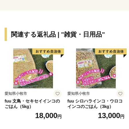
いました。昭和63年度から平成元年度にかけて、国は、
自治省を中心に「ふるさと創世」の起爆剤として「自ら
考え自ら行う地域づくり」事業（1億円事業）を推進し
てきました。
関連する返礼品 | "雑貨・日用品"
印南町では、1億円事業として人材育成のため「かえる
基金」を創設しました。更に、平成7年度「地域づくり
推進事業」を財源に全国に類を見ない「かえる」をテー
マとしたユニークな橋（かえる橋）を建設しました。多
くの人々を招き入れ、町発展への願いを込めたもので
す。『努力、忍耐、飛躍』を象徴する ”柳に跳びつくか
える”（小野道風）をイメージし、「考える」「人をか
える」「町をかえる」「古里へかえる」「栄える」とい
愛知県小牧市
愛知県小牧市
う5つの”かえる”にひっかけ、ネーミングしています。
fuu 文鳥・セキセイインコの
fuu シロハラインコ・ウロコ
ごはん（5kg）
インコのごはん（3kg）
【印南町の農林水産業】
18,000
13,000
円
円
農業は、温暖な気候を活かし、ミニトマトなど野菜を中
心として、花卉のハウス栽培等が。漁業では、岩礁地帯