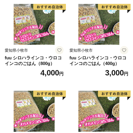
の伊勢エビ等を対象とした刺し網漁業とアワビ、トコブ
シ、海草等の採貝漁業がおこなわれ、沖合ではイサキ、
タイ等を対象とした一本釣りやイワシ等を対象とした敷
き網（棒受け網）漁業、タチウオ、フグ等を対象とした
延べ縄漁業など、農林水産業が盛んな町です。
愛知県小牧市
愛知県小牧市
【印南祭り】
fuu シロハラインコ・ウロコ
fuu シロハラインコ・ウロコ
印南町を祭り一色に染める「印南祭り」。毎年10月2
インコのごはん（800g）
インコのごはん（400g）
日、日高地方の秋祭りのトップを切って行われる、宇杉
4,000
3,000
円
円
八幡と山口八幡両神社の合同秋季祭礼です。
宇杉八幡神社の祭礼は4台の屋台と神輿が勢いよく印南
川に飛び込み、祭装束の男衆が肩まで水につかりながら
川を渡る勇ましい祭り。一方の山口八幡神社の祭礼は6
台の屋台と神輿が登場。屋台をぶつけ合いながら印南港
まで御渡、浜辺では雑賀踊りや奴踊り、獅子舞が奉納さ
れます。