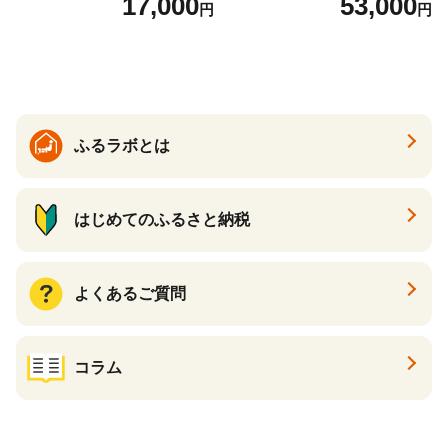
17,000
53,000
円
円
の香り ダブル 12ロール×6パ
常備品 日用雑貨 消耗品 生活
ック 72ロール 25m トイレ
必需品 大容量 備蓄 リサイク
ットペーパー パルプ100％ 消
ル ティッシュ ペーパー まと
臭 防臭 日用品 消耗品 備蓄
め買い 雑貨 倶知安町
ふるラボとは
はじめてのふるさと納税
よくあるご質問
コラム