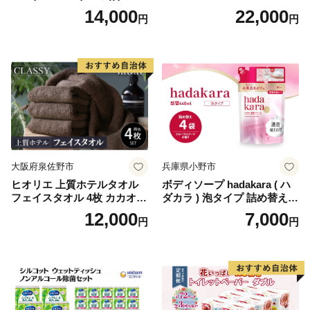
り×12セット)【1256759】
パー（ダブル）64ロール(8ロ
14,000
22,000
円
円
ール×8パック) 開成町 トイレ
ットペーパーダブル 日用品
国産 新生活 ダブル SDGs 備
蓄 防災 エコ 消耗品 生活雑貨
生活用品 無香料 トイレット
ペーパー ダブル といれっと
ぺーぱー トイレ クレシア ト
イレットペーパー [BDBH002
-1]
大阪府泉佐野市
兵庫県小野市
ヒオリエ 上質ホテルタオル
ボディソープ hadakara ( ハ
フェイスタオル 4枚 カカオ
ダカラ ) 泡タイプ 詰め替え 4
【タオル 泉州タオル 吸水 普
40ml×4袋 ボディーソープ 泡
12,000
7,000
円
円
段使い 無地 シンプル 日用品
ボディソープ 泡 日用品 消耗
ふわふわ ふかふか 家族 たお
品 バス用品 大容量 いい 匂い
る 一人暮らし】
ボディ 保湿 LION ライオン
泡石鹸 石鹸 兵庫 兵庫県 小野
市