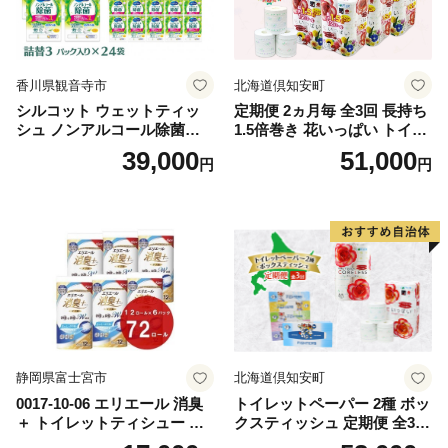
香川県観音寺市
北海道倶知安町
シルコット ウェットティッ
定期便 2ヵ月毎 全3回 長持ち
シュ ノンアルコール除菌詰
1.5倍巻き 花いっぱい トイレ
替（43枚×3P）×24袋 日用品
ットペーパー ダブル 45ｍ 計
39,000
51,000
円
円
おもちゃ 拭き取り 手拭き 外
72ロール 全18種 花柄 プリン
出時 お出かけ時 食事前 緑茶
ト ハーブ 香り付き 日本製 ま
カテキン配合
とめ買い 防災 常備品 ペーパ
ー 消耗品 備蓄 送料無料 北海
道 倶知安町 日用品
静岡県富士宮市
北海道倶知安町
0017-10-06 エリエール 消臭
トイレットペーパー 2種 ボッ
＋ トイレットティシュー し
クスティッシュ 定期便 全3
っかり香るフレッシュクリア
回 日本製 まとめ買い 防災