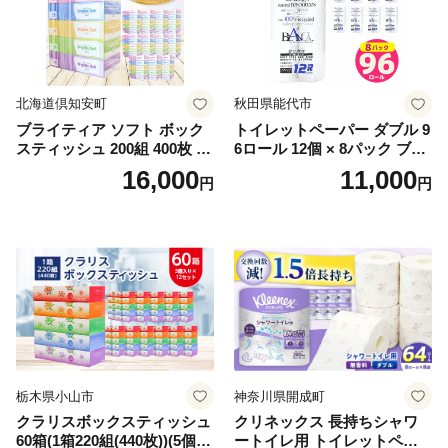
北海道倶知安町
秋田県能代市
ブライティア ソフト ボック
トイレットペーパー ダブル 9
スティッシュ 200組 400枚 60
6ロール 12個 × 8パック ブラ
箱 日本製 まとめ買い ティッ
ンカ 再生紙 100％ 芯あり 日
16,000
11,000
円
円
シュ リサイクル 長持 防災 常
用品 消耗品 無香料 生活用品
備品 日用雑貨 消耗品 生活必
備蓄 秋田県 能代市 送料無料
需品 備蓄 ペーパー 紙 北海道
《能代製紙》
倶知安町 日用品
栃木県小山市
神奈川県開成町
クラリスボックスティッシュ
クリネックス 長持ちシャワ
60箱(1箱220組(440枚))(5個入
ートイレ用 トイレットペー