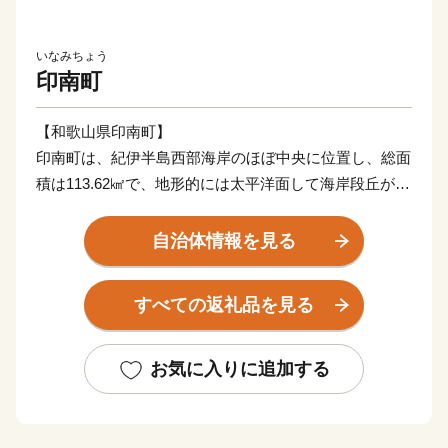
いなみちょう
印南町
【和歌山県印南町】
印南町は、紀伊半島西部海岸のほぼ中央に位置し、総面
積は113.62㎢で、地形的には太平洋面して海岸段丘が広
がっており、北東部では紀伊山地西端の真妻山、三里ヶ
峰などの山々が連なっています。
自治体情報を見る
また、三ヶ峰付近からは切目川が流れ、印南原付近から
は印南川が町の中心部を流れて太平洋に注いでいます。
すべての返礼品を見る
【かえる橋】
印南町は歴史も古く、数々の伝説や言伝えを残す歴史遺
お気に入りに追加する
産が町内に多く点在するなど、観光面でも魅力を秘めた
まちですが、その知名度は低く、大都市圏からの来訪者
や定着人口の伸び悩み、若者人口の流出等課題も抱えて