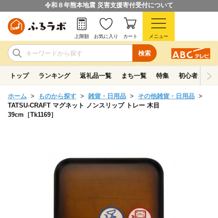
令和８年熊本地震 災害支援寄付受付について
上限額
お気に入り
カート
メニュー
検索
トップ
ランキング
返礼品一覧
まち一覧
特集
初心者ガイド
ホーム
ものから探す
雑貨・日用品
その他雑貨・日用品
TATSU-CRAFT マグネット ノンスリップ トレー 木目
39cm［Tk1169］