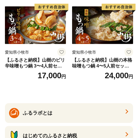
間
間
愛知県小牧市
愛知県小牧市
【ふるさと納税】山樹のピリ
【ふるさと納税】山樹の本格
辛味噌もつ鍋 3〜4人前セッ
味噌もつ鍋 4〜5人前セット
ト 山樹 国産 牛もつ ホルモン
山樹 国産 牛もつ ホルモン モ
17,000
24,000
円
円
モツ オンライン飲み会 ホー
ツ オンライン飲み会 ホーム
ムパーティー 宅飲み 鍋セッ
パーティー 宅飲み 鍋セット
ト お取り寄せグルメ おうち
お取り寄せグルメ おうち時
時間
間
ふるラボとは
はじめてのふるさと納税