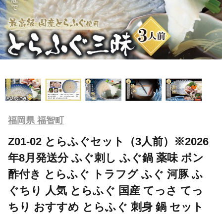
福岡県 福智町
Z01-02 とらふぐセット（3人前）※2026
年8月発送分 ふぐ刺し ふぐ鍋 薬味 ポン
酢付き とらふぐ トラフグ ふぐ 河豚 ふ
ぐちり 人気 とらふぐ 国産 てっさ てっ
ちり おすすめ とらふぐ 刺身 鍋 セット