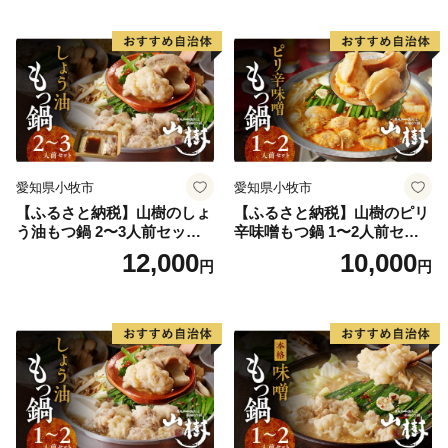
まちの魅力を凝縮したお礼の品をお送りします。
お取り寄せグルメ おうち時
ト お取り寄せグルメ おうち
・お届け日に関しましてはお礼の品により異なりますた
間
時間
め、各ページの「発送期日」をご確認くださいませ。
愛知県小牧市
愛知県小牧市
【ふるさと納税】山樹のしょ
【ふるさと納税】山樹のピリ
う油もつ鍋 2〜3人前セット
辛味噌もつ鍋 1〜2人前セッ
山樹 国産 牛もつ ホルモン モ
ト 山樹 国産 牛もつ ホルモン
12,000
10,000
円
円
ツ オンライン飲み会 ホーム
モツ オンライン飲み会 ホー
パーティー 宅飲み 鍋セット
ムパーティー 宅飲み 鍋セッ
お取り寄せグルメ おうち時
ト お取り寄せグルメ おうち
間
時間