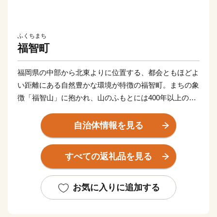
ふくちまち
福智町
福岡県の中部から北東よりに位置する、都会ともほどよ
い距離にある自然豊かな環境が特徴の福智町。まちの象
徴「福智山」に抱かれ、山のふもとには400年以上の歴
史を誇る国指定伝統的工芸品『上野焼（あがのやき）』
窯元が点在する「陶芸の里」として知られています。
自治体情報を見る
町内には、福智修験ゆかりの文化財や足利尊氏ゆかりの
古刹「興国寺」、宮本武蔵ゆかりの「常立寺」などが点
すべての返礼品を見る
在。 福岡県内最大最古で樹齢６百年のエドヒガン「虎
尾桜」や樹齢５百年の大藤「迎接の藤」、上野峡の瀑布
「白糸の滝」など、天然資源にも彩られています。かつ
お気に入りに追加する
ては、わが国のエネルギーを支えた筑豊炭田の一角とし
て、屈指の鉱山を有する炭鉱の町として栄え、 近代化