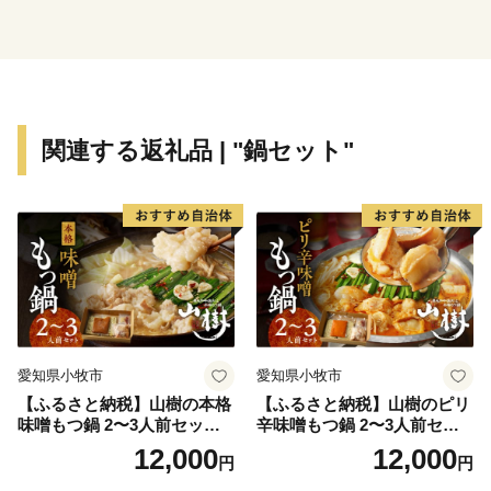
遺産も残されており、「かもめの水兵さん」や「うれし
いひなまつり」など、数々の名曲を残した作曲家・河村
光陽の生誕地でもあることから、「童謡の里」として音
楽の町づくりも展開しています。
まちには心と体も癒される良質な温泉を楽しめるほか、
関連する返礼品 | "鍋セット"
『赤池梨』をはじめとする『とよみつひめ（いちじ
く）』や『あまおう苺』など多くの特産品もあります。
また、町のメーンイベント『福智スイーツ大茶会』や、
きらびやかな電飾山笠とかき手の迫力が魅力の『山笠競
演会』など、年間を通して多数の催しを開催。
ふるさと納税では、ブランド肉やお米、フルーツやスイ
ーツなど、生産者のまごころと愛情が詰まった自慢の逸
品をご寄附のお礼の品として、福岡と福智が誇る魅力を
愛知県小牧市
愛知県小牧市
発信し、地域ブランド化を展開しています。
【ふるさと納税】山樹の本格
【ふるさと納税】山樹のピリ
味噌もつ鍋 2〜3人前セット
辛味噌もつ鍋 2〜3人前セッ
【お申込みとお礼の品のお届けについて】
山樹 国産 牛もつ ホルモン モ
ト 山樹 国産 牛もつ ホルモン
12,000
12,000
円
円
ツ オンライン飲み会 ホーム
モツ オンライン飲み会 ホー
・福智町外にお住まいの方で、ご寄附いただいた皆様に
パーティー 宅飲み 鍋セット
ムパーティー 宅飲み 鍋セッ