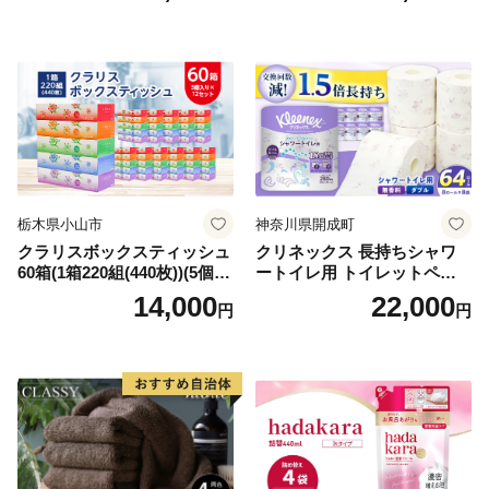
備品 日用雑貨 消耗品 生活必
備蓄 秋田県 能代市 送料無料
需品 備蓄 ペーパー 紙 北海道
《能代製紙》
倶知安町 日用品
栃木県小山市
神奈川県開成町
クラリスボックスティッシュ
クリネックス 長持ちシャワ
60箱(1箱220組(440枚))(5個入
ートイレ用 トイレットペー
り×12セット)【1256759】
パー（ダブル）64ロール(8ロ
14,000
22,000
円
円
ール×8パック) 開成町 トイレ
ットペーパーダブル 日用品
国産 新生活 ダブル SDGs 備
蓄 防災 エコ 消耗品 生活雑貨
生活用品 無香料 トイレット
ペーパー ダブル といれっと
ぺーぱー トイレ クレシア ト
イレットペーパー [BDBH002
-1]