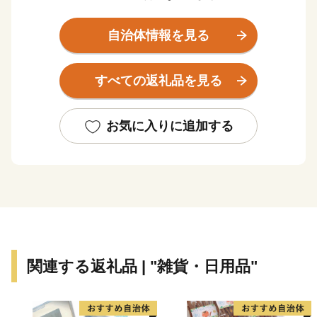
核都市となりました。
自治体情報を見る
開山700年の虎渓山永保寺、設立80年の神言修道院、美
濃陶芸の人間国宝を輩出するなど、長い歴史に裏打ちさ
すべての返礼品を見る
れた人を育てる文化を礎に、企業誘致や岐阜県No.1の教
育環境、地域医療の充実など、「人が元気！町が元気！
多治見」を目標として、まちづくりを進めています。
お気に入りに追加する
市内には個性あふれる美濃焼が並ぶショップやギャラリ
ー、手軽に陶芸が体験できる作陶施設も充実しており、
まさに陶都と呼ぶにふさわしい美濃焼文化が息づいてい
ます。
歴史ある窯元や古い町並、荘厳で風格のある古刹や修道
院、市内を流れる清流土岐川や緑あふれる公園など、心
関連する返礼品 | "雑貨・日用品"
癒される見所も満載です。