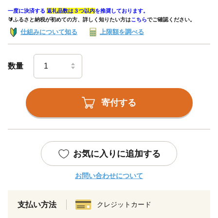
一度に決済する
返礼品数は３つ以内
を推奨しております。
🔰ふるさと納税が初めての方、詳しく知りたい方は
こちら
でご確認ください。
仕組みについて知る
上限額を調べる
数量
寄付する
お気に入りに追加する
お問い合わせについて
支払い方法
クレジットカード