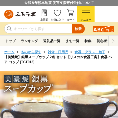
令和８年熊本地震 災害支援寄付受付について
上限額
お気に入り
カート
メニュー
検索
トップ
ランキング
返礼品一覧
まち一覧
特集
初心者ガイド
ホーム
ものから探す
雑貨・日用品
食器・グラス・包丁
【美濃焼】銀黒スープカップ 2点 セット【リスの木食器工房】食器 ペ
ア コップ [TCT012]