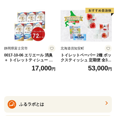
カテキン配合
とめ買い 防災 常備品 ペーパ
ー 消耗品 備蓄 送料無料 北海
道 倶知安町 日用品
静岡県富士宮市
北海道倶知安町
0017-10-06 エリエール 消臭
トイレットペーパー 2種 ボッ
＋ トイレットティシュー し
クスティッシュ 定期便 全3
っかり香るフレッシュクリア
回 日本製 まとめ買い 防災
17,000
53,000
円
円
の香り ダブル 12ロール×6パ
常備品 日用雑貨 消耗品 生活
ック 72ロール 25m トイレ
必需品 大容量 備蓄 リサイク
ットペーパー パルプ100％ 消
ル ティッシュ ペーパー まと
臭 防臭 日用品 消耗品 備蓄
め買い 雑貨 倶知安町
ふるラボとは