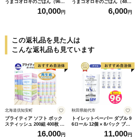
うまコオロギのごはん（960
うまコオロギのごはん（480
g）
g）
10,000
6,000
円
円
この返礼品を見た人は
こんな返礼品も見ています
北海道倶知安町
秋田県能代市
ブライティア ソフト ボック
トイレットペーパー ダブル 9
スティッシュ 200組 400枚 60
6ロール 12個 × 8パック ブラ
箱 日本製 まとめ買い ティッ
ンカ 再生紙 100％ 芯あり 日
16,000
11,000
円
円
シュ リサイクル 長持 防災 常
用品 消耗品 無香料 生活用品