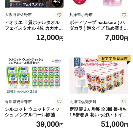
大阪府泉佐野市
兵庫県小野市
ヒオリエ 上質ホテルタオル
ボディソープ hadakara ( ハ
フェイスタオル 4枚 カカオ
ダカラ ) 泡タイプ 詰め替え 4
【タオル 泉州タオル 吸水 普
40ml×4袋 ボディーソープ 泡
12,000
7,000
円
円
段使い 無地 シンプル 日用品
ボディソープ 泡 日用品 消耗
ふわふわ ふかふか 家族 たお
品 バス用品 大容量 いい 匂い
る 一人暮らし】
ボディ 保湿 LION ライオン
泡石鹸 石鹸 兵庫 兵庫県 小野
市
香川県観音寺市
北海道倶知安町
シルコット ウェットティッ
定期便 2ヵ月毎 全3回 長持ち
シュ ノンアルコール除菌詰
1.5倍巻き 花いっぱい トイレ
替（43枚×3P）×24袋 日用品
ットペーパー ダブル 45ｍ 計
39,000
51,000
円
円
おもちゃ 拭き取り 手拭き 外
72ロール 全18種 花柄 プリン
出時 お出かけ時 食事前 緑茶
ト ハーブ 香り付き 日本製 ま