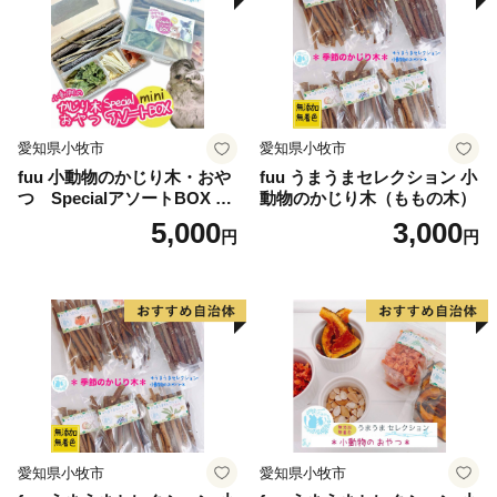
愛知県小牧市
愛知県小牧市
fuu 小動物のかじり木・おや
fuu うまうまセレクション 小
つ SpecialアソートBOX mi
動物のかじり木（ももの木）
ni（1個）
5,000
3,000
円
円
愛知県小牧市
愛知県小牧市