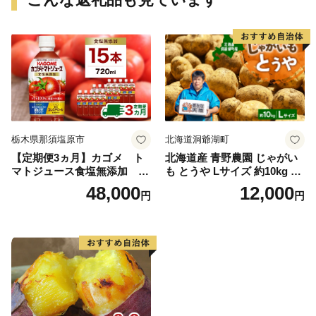
栃木県那須塩原市
北海道洞爺湖町
【定期便3ヵ月】カゴメ ト
北海道産 青野農園 じゃがい
マトジュース食塩無添加 72
も とうや Lサイズ 約10kg 20
0ml PET×15本 1ケース 毎月
26年10月初旬～12月下旬頃お
48,000
12,000
円
円
届く 3ヵ月 3回コース ns001-
届け 先行予約 北海道 ジャガ
005 【 KAGOME 野菜ジュー
イモ トウヤ 馬鈴薯 ポテト 芋
ス 】
いも イモ 黄色 旬 野菜 農作
物 産地直送 お取り寄せ 国産