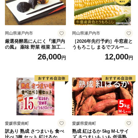
岡山県瀬戸内市
岡山県瀬戸内市
厳選発酵黒にんにく『瀬戸内
［2026年先行予約］牛窓産と
の風』 薬味 野菜 根菜 加工食
うもろこし まるでフルー
品
ツ！最高糖度25度超え 生で
26,000
12,000
円
円
甘い、茹でて美味い！ 黄色
とうもろこし 「桃太郎コー
ン」約4kg（8〜12本入り）
野菜
愛媛県愛南町
愛媛県愛南町
訳あり 熟成 さつまいも 食べ
熟成 紅はるか 5kg M-Lサイ
比べ 3種 セット 紅はるか 安
ズ さつまいも いも 低温熟成