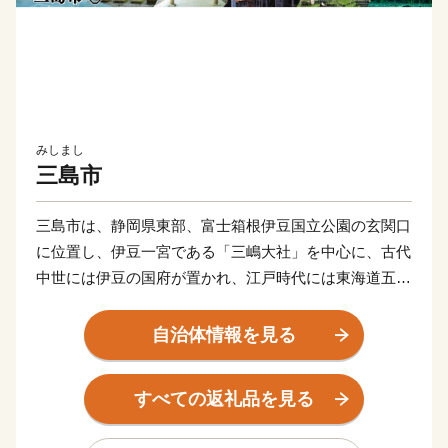
みしまし
三島市
三島市は、静岡県東部、富士箱根伊豆国立公園の玄関口
に位置し、伊豆一宮である「三嶋大社」を中心に、古代
中世には伊豆の国府が置かれ、江戸時代には東海道五十
三次の一つ「三島宿」として賑わった、長い歴史のある
まちです。
自治体情報を見る
現在では、東海道新幹線と東海道本線、伊豆箱根鉄道の
乗り入れる三島駅や駿河湾環状道路など、交通アクセス
すべての返礼品を見る
は抜群で、地域住民にとっては首都圏への通勤・通学が
可能であり（ひかり号で品川まで37分！）、市外からは