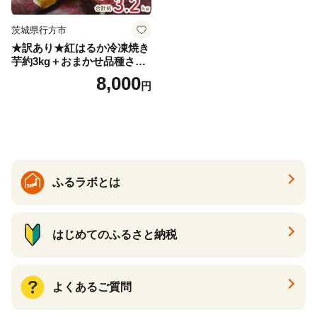
茨城県行方市
★訳あり★紅はるか冷凍焼き
芋約3kg＋おまかせ品種さつ
まいも 合計約3.2kg｜さつ
8,000
円
まいも サツマイモ さつま芋
焼き芋 やきいも 冷凍 冷凍焼
き芋 訳あり 訳アリ 紅はるか
茨城県 行方市(EY-25)
ふるラボとは
はじめてのふるさと納税
よくあるご質問