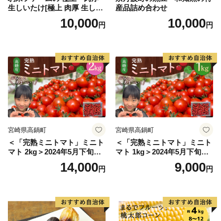
生しいたけ[極上 肉厚 生しい
産品詰め合わせ
たけ 生シイタケ 生椎茸 安心
10,000
10,000
円
円
安全 国産 採れたて 新鮮 きの
こ 野菜]
宮崎県高鍋町
宮崎県高鍋町
＜「完熟ミニトマト」ミニト
＜「完熟ミニトマト」ミニト
マト 2kg＞2024年5月下旬迄
マト 1kg＞2024年5月下旬迄
に順次出荷 野菜ソムリエサ
に順次出荷 野菜ソムリエサ
14,000
9,000
円
円
ミット アルル・リリカ共に
ミット アルル・リリカ共に
銀賞受賞！！(2023年11月開
銀賞受賞！！(2023年11月開
催)1回食べてみらんね？宮崎
催)1回食べてみらんね？宮崎
県 高鍋町産 産地直送 有機肥
県 高鍋町産 産地直送 有機肥
料使用 高糖度 西森農園
料使用 高糖度 西森農園