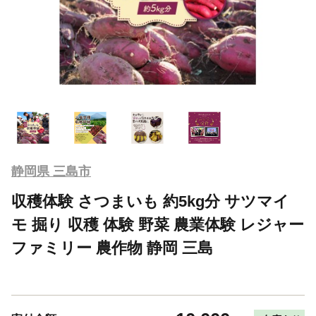
静岡県 三島市
収穫体験 さつまいも 約5kg分 サツマイ
モ 掘り 収穫 体験 野菜 農業体験 レジャー
ファミリー 農作物 静岡 三島