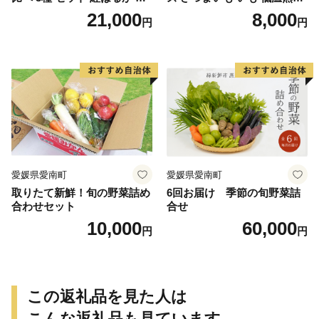
納芋 シルクスイート 合計 15
完全熟成収穫 甘い 糖度 焼き
21,000
8,000
円
円
kg サイズ混合 サツマイモ 焼
芋 やきいも スイートポテト
き芋 干し芋 丸干し 冷凍焼き
おやつ 高糖度 料理 国産 愛媛
芋 冷やし焼き芋 やきいも 蜜
県 愛南町 青果市場
芋 ほしいも スイートポテト
いも天 サイズミックス 甘い
ねっとり 生芋 新芋 あんのう
いも 甘藷 べにはるか スイー
ツ 国産 糖度 産地直送 農家直
送 数量限定 21000円 愛媛 愛
南 ミッチーのおみかん畑
愛媛県愛南町
愛媛県愛南町
取りたて新鮮！旬の野菜詰め
6回お届け 季節の旬野菜詰
合わせセット
合せ
10,000
60,000
円
円
この返礼品を見た人は
こんな返礼品も見ています