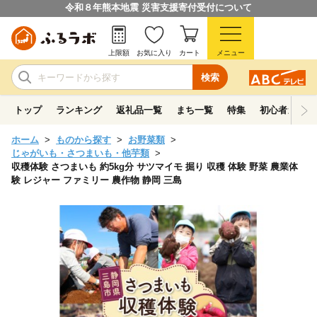
令和８年熊本地震 災害支援寄付受付について
上限額
お気に入り
カート
メニュー
検索
トップ
ランキング
返礼品一覧
まち一覧
特集
初心者ガイド
ホーム
ものから探す
お野菜類
じゃがいも・さつまいも・他芋類
収穫体験 さつまいも 約5kg分 サツマイモ 掘り 収穫 体験 野菜 農業体
験 レジャー ファミリー 農作物 静岡 三島