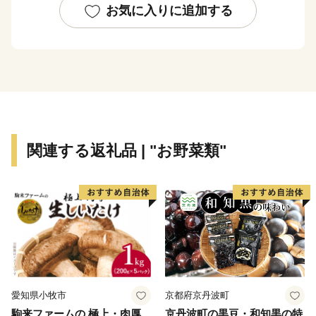
伊豆や箱根など観光地への玄関口として、静岡県東部の
お気に入りに追加する
重要な役割を担っています。
市内各所から湧き出す富士山の伏流水が、美しいせせら
ぎを生み出し、豊かな緑と自然環境に恵まれた“水の
都”でもあります。伏流水を利用したかんがい用水路
源兵衛川は「世界かんがい遺産」（2016）「世界水遺
産」（2018）に認定・登録されています。
富士山の伏流水で曝されたうなぎは、特有の生臭さや泥
関連する返礼品 | "お野菜類"
臭さを消し、蛋白質を減らすことなく、余分な脂肪分だ
けを燃焼させるため、大変おいしいと言われています。
箱根の西側、標高50m以上の山の斜面に広がる畑では、
古くから三島大根、三島甘藷、三島人参など、高品質の
露地野菜を栽培しています。なかでも三島馬鈴薯は、平
成28年10月、全国で18番目に国の地理的表示保護制度
(GI)に登録されるなど、高い評価を受けています。「三
島馬鈴薯」を原料とする「みしまコロッケ」も、ご当地
愛知県小牧市
京都府京丹波町
名物です。
駒来ファームの 極上・肉厚
京丹波町の黒豆・和知黒の特