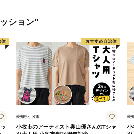
ァッション"
愛知県小牧市
愛
セッ
小牧市のアーティスト奥山優さんのTシャ
小