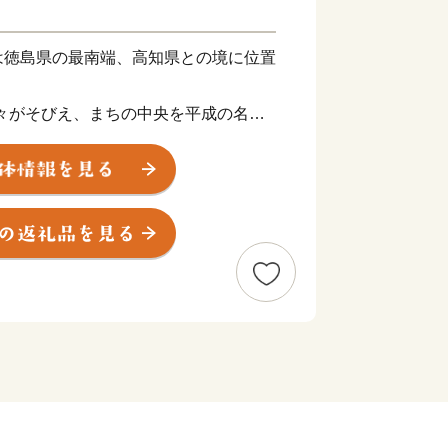
は徳島県の最南端、高知県との境に位置
な山々がそびえ、まちの中央を平成の名水
川」が流れています。上流には日本の滝
、河口付近は日本有数のサーフポイント
海岸国定公園に指定され、シーカヤック
マリンアクティビティを楽しむことが
を走る世界初の乗りもの「DMV（デュア
が運行開始し、新たな観光資源として注
ひ海陽町へお越しください。