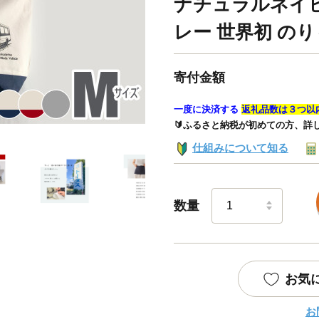
ナチュラルネイビ
レー 世界初 のり
寄付金額
一度に決済する
返礼品数は３つ以
🔰ふるさと納税が初めての方、詳
仕組みについて知る
数量
お気
お