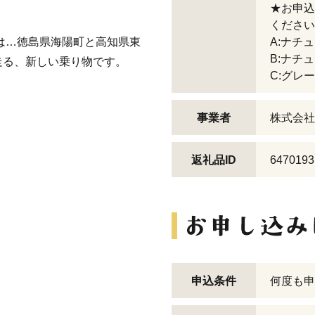
★お申込
ください
は…徳島県海陽町と高知県東
A:ナチ
B:ナチ
走る、新しい乗り物です。
C:グレー
事業者
株式会社
返礼品ID
6470193
申込条件
何度も申