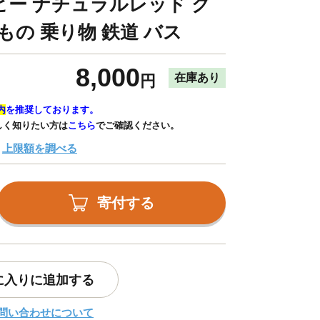
ー ナチュラルレッド グ
もの 乗り物 鉄道 バス
8,000
在庫あり
円
内
を推奨しております。
しく知りたい方は
こちら
でご確認ください。
上限額を調べる
寄付する
に入りに追加する
問い合わせについて