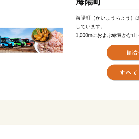
海陽町
海陽町（かいようちょう）
しています。
1,000mにおよぶ緑豊か
100選・究極の清流「海部
100選の「轟の滝」があり
として有名です。
青く美しい海岸は室戸阿南
やダイビング、SUPなどの
できます。
2021年、線路と道路双方
ル・モード・ビークル）」
目されています。
［世界初］を体感しに、ぜ