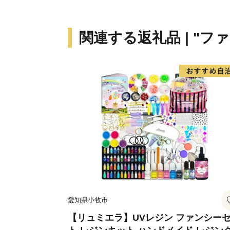
関連する返礼品 | "フ
愛知県小牧市
【リュミエラ】UVレジン ファンシー