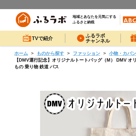
地域とあなたを元気にする
ふるさと納税
ふるラボ
TVで紹介
チャンネル
ホーム
ものから探す
ファッション
小物・カバ
【DMV運行記念】オリジナルトートバッグ（M） DMV オ
もの 乗り物 鉄道 バス