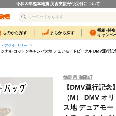
令和８年熊本地震 災害支援寄付受付について
番組･特集
ものから探す
まちから探す
キャンペ
ン・アクセサリー
リジナル コットンキャンバス地 デュアモードビークル DMV運行記念
徳島県 海陽町
【DMV運行記念
（M） DMV 
ス地 デュアモー