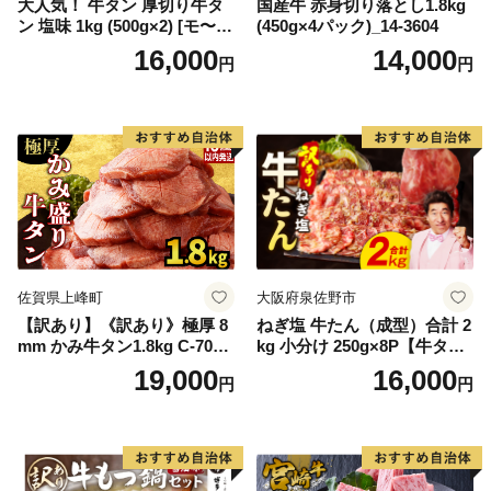
大人気！ 牛タン 厚切り牛タ
国産牛 赤身切り落とし1.8kg
ン 塩味 1kg (500g×2) [モ〜ラ
(450g×4パック)_14-3604
ンド 宮城県 気仙沼市 205646
16,000
14,000
円
円
60] 肉 牛肉 精肉 牛たん 牛タ
ン塩 牛たん塩 冷凍 焼肉 BB
Q アウトドア バーベキュー
厚切り タン
佐賀県上峰町
大阪府泉佐野市
【訳あり】《訳あり》極厚 8
ねぎ塩 牛たん（成型）合計 2
mm かみ牛タン1.8kg C-709-
kg 小分け 250g×8P【牛タン
AS
牛肉 焼肉用 薄切り 訳あり サ
19,000
16,000
円
円
イズ不揃い】