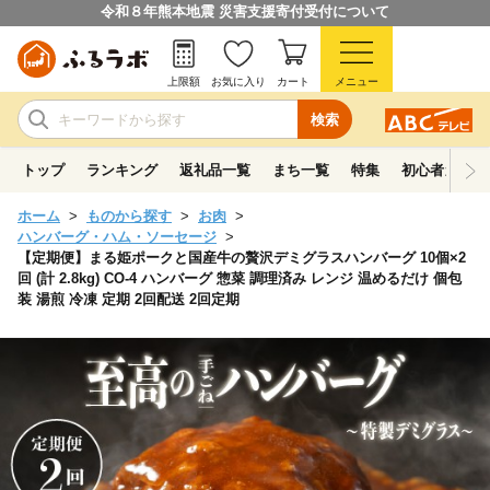
令和８年熊本地震 災害支援寄付受付について
上限額
お気に入り
カート
メニュー
検索
トップ
ランキング
返礼品一覧
まち一覧
特集
初心者ガイド
ホーム
ものから探す
お肉
ハンバーグ・ハム・ソーセージ
【定期便】まる姫ポークと国産牛の贅沢デミグラスハンバーグ 10個×2
回 (計 2.8kg) CO-4 ハンバーグ 惣菜 調理済み レンジ 温めるだけ 個包
装 湯煎 冷凍 定期 2回配送 2回定期