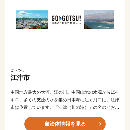
ごうつし
江津市
中国地方最大の大河、江の川。中国山地の水源から194
キロ、多くの支流の水を集め日本海に注ぐ河口に、江津
市は位置しています。「江津（川の港）」の名のとお
り、古くは江の川河口の港として発展し、江戸時代には
北前船の寄港地として栄えました。かつての中心地であ
自治体情報を見る
った江津本町には江戸時代に建築された商家の家屋など