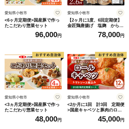
愛知県小牧市
愛知県小牧市
<6ヶ月定期便>国産豚で作っ
【2ヶ月に1度、6回定期便】
たこだわり惣菜セット
金匠鶏唐揚げ 塩麹 からあ
げ
96,000
78,000
円
円
愛知県小牧市
愛知県小牧市
<3ヵ月定期便>国産豚で作っ
<2か月に1回 計3回 定期便
たこだわり惣菜セット
>国産キャベツと豚肉のロー
ルキャベツ（6P入り）
48,000
45,000
円
円