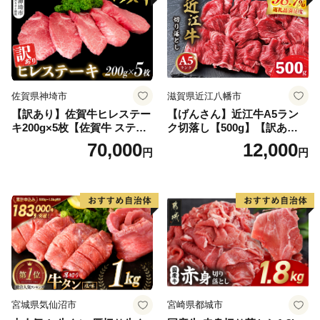
佐賀県神埼市
滋賀県近江八幡市
【訳あり】佐賀牛ヒレステー
【げんさん】近江牛A5ラン
キ200g×5枚【佐賀牛 ステー
ク切落し【500g】【訳あり】
キ ブランド肉 ヒレ肉 フィレ
【DG12W】
70,000
12,000
円
円
肉 ジューシー ヘルシー】(H0
65175)
宮城県気仙沼市
宮崎県都城市