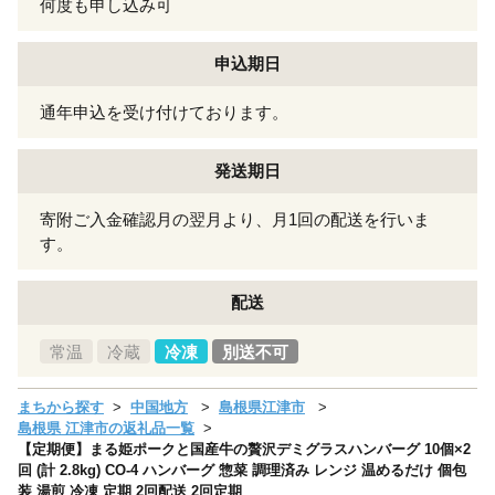
何度も申し込み可
申込期日
通年申込を受け付けております。
発送期日
寄附ご入金確認月の翌月より、月1回の配送を行いま
す。
配送
常温
冷蔵
冷凍
別送不可
まちから探す
中国地方
島根県江津市
島根県 江津市の返礼品一覧
【定期便】まる姫ポークと国産牛の贅沢デミグラスハンバーグ 10個×2
回 (計 2.8kg) CO-4 ハンバーグ 惣菜 調理済み レンジ 温めるだけ 個包
装 湯煎 冷凍 定期 2回配送 2回定期