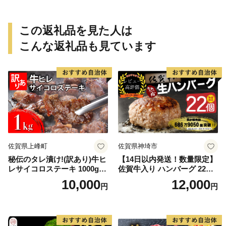
この返礼品を見た人は
こんな返礼品も見ています
佐賀県上峰町
佐賀県神埼市
秘伝のタレ漬け!(訳あり)牛ヒ
【14日以内発送！数量限定】
レサイコロステーキ 1000g
佐賀牛入り ハンバーグ 22個
【B-1098-AS】
2.6kg(120g×22個)【佐賀牛
10,000
12,000
円
円
黒毛和牛 ブランド牛 九州 ハ
ンバーグ 牛肉 豚肉 国産 お弁
当 おかず 惣菜 おすすめ 人
気】(H083106)