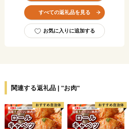
も多く残り、往時の面影を今にとどめています。江の川
すべての返礼品を見る
を通じた地域間のつながりも深く、平成16年に同じ江の
川流域の桜江町と合併し現在の市域となりました。
お気に入りに追加する
良質な粘土層に恵まれていることから、日本三大瓦の一
つ、石州瓦の産地としても知られます。「来待（きま
ち）色」とも呼ばれる赤瓦は寒さに強く、耐久性に優
れ、全国各地に流通しています。市内には江津本町をは
じめ赤瓦の町並みが広がり、地元のアイデンティティー
にもなっています。
関連する返礼品 | "お肉"