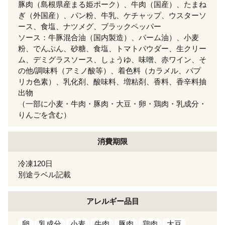
豚肉（島根県産まる姫ポーク）、牛肉（国産）、たまね
ぎ（外国産）、パン粉、牛乳、ケチャップ、ウスターソ
ース、食塩、ナツメグ、ブラックペッパー
ソース：牛豚混合油（国内製造）、パーム油）、小麦
粉、でんぷん、砂糖、食塩、トマトパウダー、生クリー
ム、デミグラスソース、しょうゆ、味噌、赤ワイン、そ
の他/調味料（アミノ酸等）、着色料（カラメル、パプ
リカ色素）、乳化剤、酸味料、増粘剤、香料、香辛料抽
出物
（一部に小麦・牛肉・豚肉・大豆・卵・鶏肉・乳成分・
りんごを含む）
消費期限
冷凍120日
別途ラベル記載
アレルギー
品目
卵
乳成分
小麦
牛肉
豚肉
鶏肉
大豆