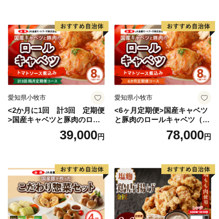
愛知県小牧市
愛知県小牧市
<2か月に1回 計3回 定期便
<6ヶ月定期便>国産キャベツ
>国産キャベツと豚肉のロー
と豚肉のロールキャベツ（4P
ルキャベツ（4P入り）
入り）
39,000
78,000
円
円