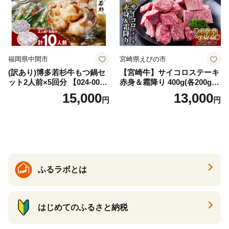
福岡県中間市
宮崎県えびの市
(訳あり)博多若杉牛もつ鍋セ
【宮崎牛】サイコロステーキ
ット2人前×5回分 【024-002
赤身＆霜降り 400g(各200g×
7】
１P 計2P) 真空パック 冷凍
15,000
13,000
円
円
ふるラボとは
はじめてのふるさと納税