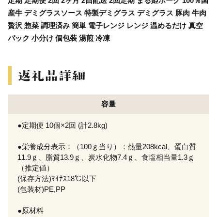
定期 定期便 2回 2ヶ月 2回配送 2回定期 まる姫ポーク 100％国
産牛 デミグラスソース 特製デミグラス デミグラス 豚肉 牛肉
贅沢 惣菜 調理済み 簡単 電子レンジ レンジ 温めるだけ 真空
パック 小分け 個包装 湯煎 冷凍
容量
●定期便 10個×2回 (計2.8kg)
●栄養成分表示：（100ｇ当り）：熱量208kcal、蛋白質
11.9ｇ、脂質13.9ｇ、炭水化物7.4ｇ、食塩相当量1.3ｇ
（推定値）
(保存方法)ﾏｲﾅｽ18℃以下
(包装材)PE,PP
●原材料