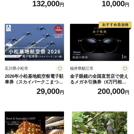
132,000
10,000
円
円
円分）【トラベル 観光 旅行
お土産 群馬県 長野原町 北軽
井沢】
石川県小松市
福井県鯖江市
2026年小松基地航空祭電子駐
金子眼鏡の全国直営店で使え
車券（スカイパークこまつ
るメガネ引換券（6万円相
翼） 駐車場 シャトルバスの
当） Platinum
29,000
200,000
円
円
りばすぐ 石川県 小松市