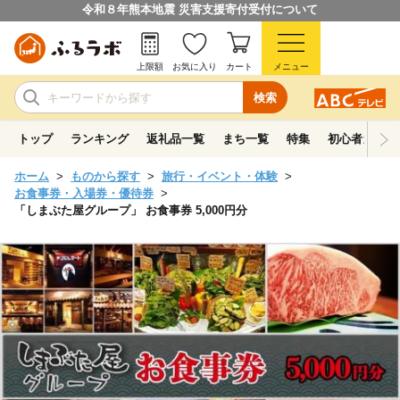
令和８年熊本地震 災害支援寄付受付について
上限額
お気に入り
カート
メニュー
検索
トップ
ランキング
返礼品一覧
まち一覧
特集
初心者ガイド
ホーム
ものから探す
旅行・イベント・体験
お食事券・入場券・優待券
「しまぶた屋グループ」 お食事券 5,000円分