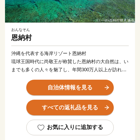
おんなそん
恩納村
沖縄を代表する海岸リゾート恩納村
琉球王国時代に尚敬王が称賛した恩納村の大自然は、い
までも多くの人々を魅了し、年間300万人以上が訪れて
います。
その美しい海は、各地から家族連れなど多くの人が訪
自治体情報を見る
れ、さまざまな楽しい経験や思い出をつくっている場所
としても有名です。
すべての返礼品を見る
お気に入りに追加する