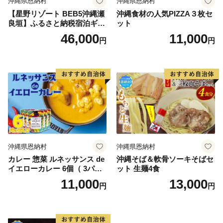
沖縄県恩納村
沖縄県恩納村
【星野リゾート BEB5沖縄瀬
沖縄食材の人気PIZZA３枚セ
良垣】ふるさと納税宿泊ギフ
ット
ト券(12,000円)
46,000
11,000
円
円
沖縄県恩納村
沖縄県恩納村
カレー 惣菜 ルネッサンス de
沖縄そば＆軟骨ソーキそばセ
イエローカレー 6個（ 3パッ
ット 生麺4食
ク × 2 ） セット｜ルネッサン
11,000
13,000
円
円
ス リゾート オキナワ