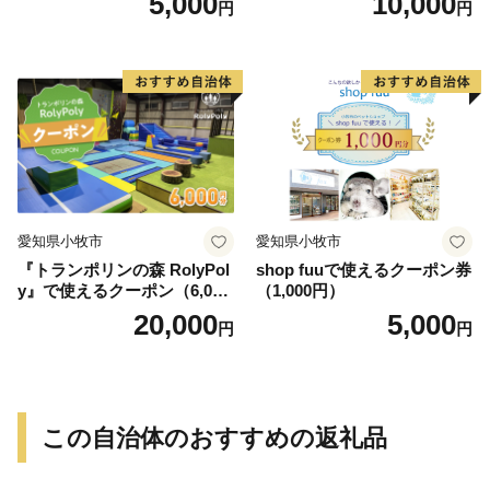
5,000
10,000
円
円
愛知県小牧市
愛知県小牧市
『トランポリンの森 RolyPol
shop fuuで使えるクーポン券
y』で使えるクーポン（6,000
（1,000円）
円）
20,000
5,000
円
円
この自治体のおすすめの返礼品