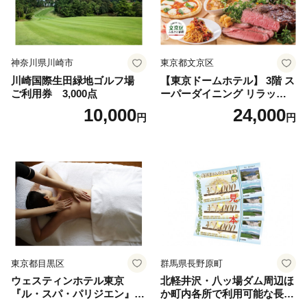
神奈川県川崎市
東京都文京区
川崎国際生田緑地ゴルフ場
【東京ドームホテル】 3階 ス
ご利用券 3,000点
ーパーダイニング リラッサ
ランチブッフェ お食事券 大
10,000
24,000
円
円
人1名様分 関東 東京 ご利用
券 ランチ 昼食 食事券 レスト
ラン ブッフェ 東京都 お食事
券
東京都目黒区
群馬県長野原町
ウェスティンホテル東京
北軽井沢・八ッ場ダム周辺ほ
『ル・スパ・パリジエン』選
か町内各所で利用可能な長野
べるボディセラピー90分/1名
原町ふるさと感謝券（3,000