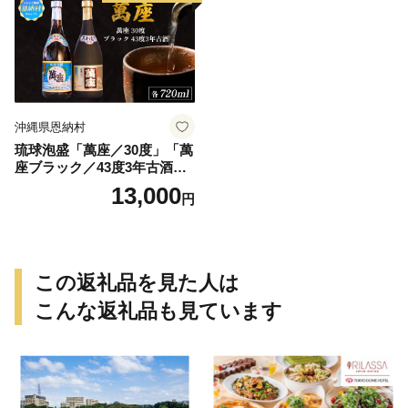
沖縄県恩納村
琉球泡盛「萬座／30度」「萬
座ブラック／43度3年古酒」
各720ml
13,000
円
この返礼品を見た人は
こんな返礼品も見ています