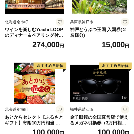
北海道余市町
兵庫県神戸市
ワインを楽しむYoichi LOOP
神戸どうぶつ王国 入園券(２
のディナー＆ペアリング付宿
名様分)
泊プラン＜デラックスツイン
274,000
15,000
円
円
＞
北海道別海町
福井県鯖江市
あとからセレクト【ふるさと
金子眼鏡の全国直営店で使え
ギフト】寄附10万円相当 あ
るメガネ引換券（3万円相
とから選べる！ ギフト いく
当） Bronze
100,000
100,000
円
円