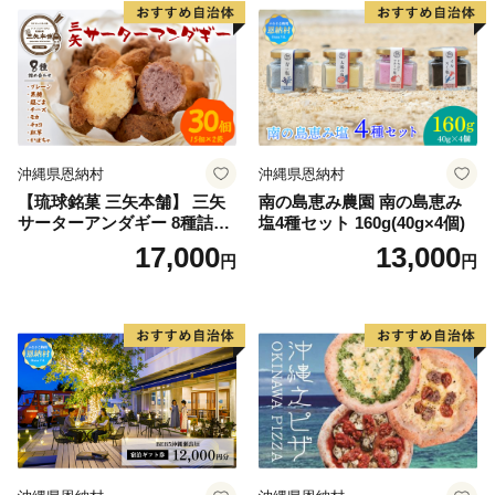
沖縄県恩納村
沖縄県恩納村
【琉球銘菓 三矢本舗】 三矢
南の島恵み農園 南の島恵み
サーターアンダギー 8種詰め
塩4種セット 160g(40g×4個)
合わせ(15個×2袋)
17,000
13,000
円
円