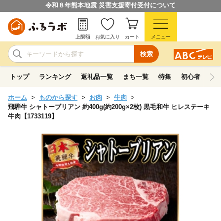
令和８年熊本地震 災害支援寄付受付について
上限額
お気に入り
カート
メニュー
検索
トップ
ランキング
返礼品一覧
まち一覧
特集
初心者ガイド
ホーム
ものから探す
お肉
牛肉
飛騨牛 シャトーブリアン 約400g(約200g×2枚) 黒毛和牛 ヒレステーキ
牛肉【1733119】