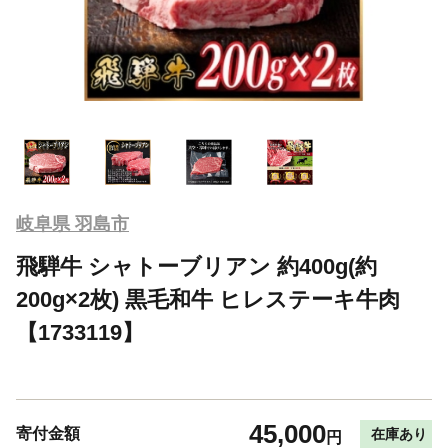
岐阜県 羽島市
飛騨牛 シャトーブリアン 約400g(約
200g×2枚) 黒毛和牛 ヒレステーキ牛肉
【1733119】
45,000
寄付金額
在庫あり
円