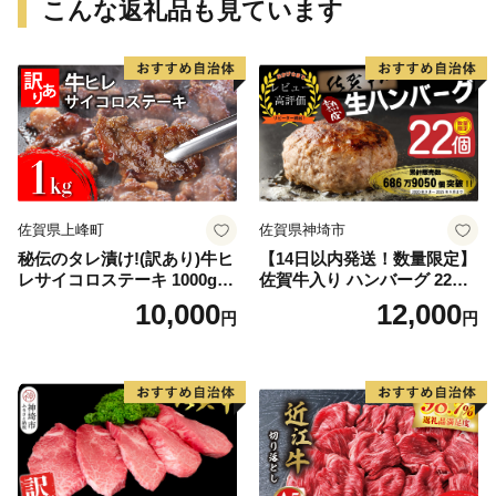
こんな返礼品も見ています
佐賀県上峰町
佐賀県神埼市
秘伝のタレ漬け!(訳あり)牛ヒ
【14日以内発送！数量限定】
レサイコロステーキ 1000g
佐賀牛入り ハンバーグ 22個
【B-1098-AS】
2.6kg(120g×22個)【佐賀牛
10,000
12,000
円
円
黒毛和牛 ブランド牛 九州 ハ
ンバーグ 牛肉 豚肉 国産 お弁
当 おかず 惣菜 おすすめ 人
気】(H083106)