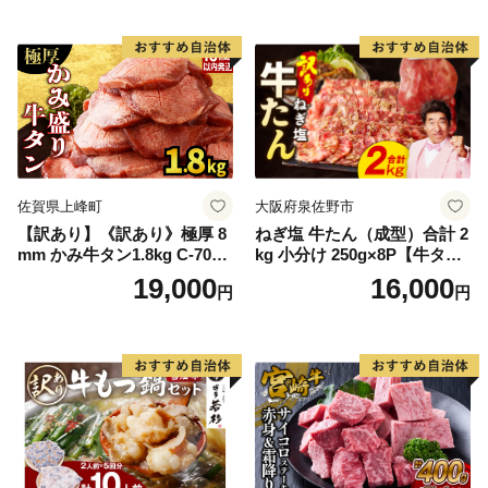
Q アウトドア バーベキュー
厚切り タン
佐賀県上峰町
大阪府泉佐野市
【訳あり】《訳あり》極厚 8
ねぎ塩 牛たん（成型）合計 2
mm かみ牛タン1.8kg C-709-
kg 小分け 250g×8P【牛タン
AS
牛肉 焼肉用 薄切り 訳あり サ
19,000
16,000
円
円
イズ不揃い】