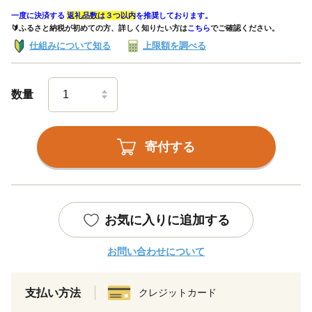
一度に決済する
返礼品数は３つ以内
を推奨しております。
🔰ふるさと納税が初めての方、詳しく知りたい方は
こちら
でご確認ください。
仕組みについて知る
上限額を調べる
数量
寄付する
お気に入りに追加する
お問い合わせについて
支払い方法
クレジットカード