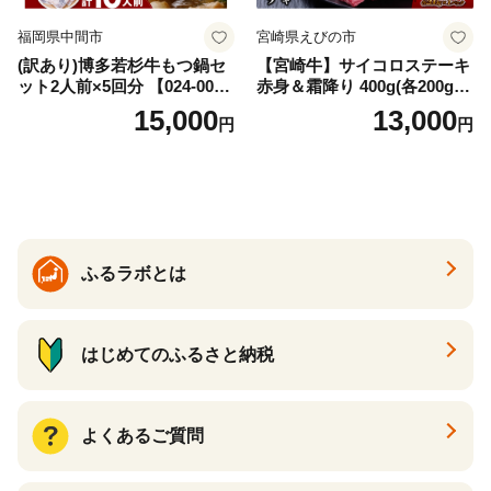
福岡県中間市
宮崎県えびの市
(訳あり)博多若杉牛もつ鍋セ
【宮崎牛】サイコロステーキ
ット2人前×5回分 【024-002
赤身＆霜降り 400g(各200g×
7】
１P 計2P) 真空パック 冷凍
15,000
13,000
円
円
ふるラボとは
はじめてのふるさと納税
よくあるご質問