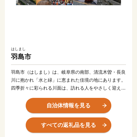
はしまし
羽島市
羽島市（はしまし）は、岐阜県の南部、清流木曽・長良
川に抱かれ「水と緑」に恵まれた佳境の地にあります。
四季折々に彩られる川面は、訪れる人をやさしく迎えて
くれます。
東海道新幹線岐阜羽島駅、名神高速道路岐阜羽島インタ
自治体情報を見る
ーチェンジを併せ持つ「岐阜県の表玄関」羽島市は、こ
のような自然豊かな地で、交通の要衝としても大きく発
すべての返礼品を見る
展しています。
中部圏での経済・文化両面に果たす役割も極めて大き