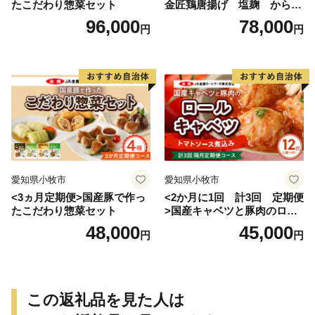
たこだわり惣菜セット
金匠鶏唐揚げ 塩麹 からあ
げ
96,000
78,000
円
円
愛知県小牧市
愛知県小牧市
<3ヵ月定期便>国産豚で作っ
<2か月に1回 計3回 定期便
たこだわり惣菜セット
>国産キャベツと豚肉のロー
ルキャベツ（6P入り）
48,000
45,000
円
円
この返礼品を見た人は