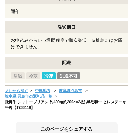
通年
発送期日
お申込みから1～2週間程度で順次発送 ※離島にはお届
けできません。
配送
常温
冷蔵
冷凍
別送不可
まちから探す
中部地方
岐阜県羽島市
岐阜県 羽島市の返礼品一覧
飛騨牛 シャトーブリアン 約400g(約200g×2枚) 黒毛和牛 ヒレステーキ
牛肉【1733119】
このページをシェアする