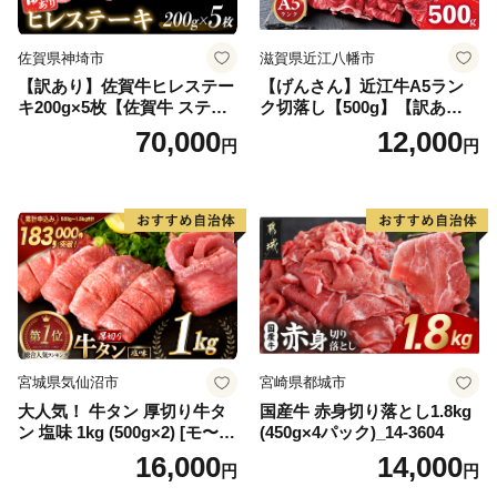
佐賀県神埼市
滋賀県近江八幡市
【訳あり】佐賀牛ヒレステー
【げんさん】近江牛A5ラン
キ200g×5枚【佐賀牛 ステー
ク切落し【500g】【訳あり】
キ ブランド肉 ヒレ肉 フィレ
【DG12W】
70,000
12,000
円
円
肉 ジューシー ヘルシー】(H0
65175)
宮城県気仙沼市
宮崎県都城市
大人気！ 牛タン 厚切り牛タ
国産牛 赤身切り落とし1.8kg
ン 塩味 1kg (500g×2) [モ〜ラ
(450g×4パック)_14-3604
ンド 宮城県 気仙沼市 205646
16,000
14,000
円
円
60] 肉 牛肉 精肉 牛たん 牛タ
ン塩 牛たん塩 冷凍 焼肉 BB