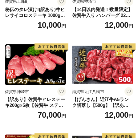
佐賀県上峰町
佐賀県神埼市
秘伝のタレ漬け!(訳あり)牛ヒ
【14日以内発送！数量限定】
レサイコロステーキ 1000g
佐賀牛入り ハンバーグ 22個
【B-1098-AS】
2.6kg(120g×22個)【佐賀牛
10,000
12,000
円
円
黒毛和牛 ブランド牛 九州 ハ
ンバーグ 牛肉 豚肉 国産 お弁
当 おかず 惣菜 おすすめ 人
気】(H083106)
佐賀県神埼市
滋賀県近江八幡市
【訳あり】佐賀牛ヒレステー
【げんさん】近江牛A5ラン
キ200g×5枚【佐賀牛 ステー
ク切落し【500g】【訳あり】
キ ブランド肉 ヒレ肉 フィレ
【DG12W】
70,000
12,000
円
円
肉 ジューシー ヘルシー】(H0
65175)