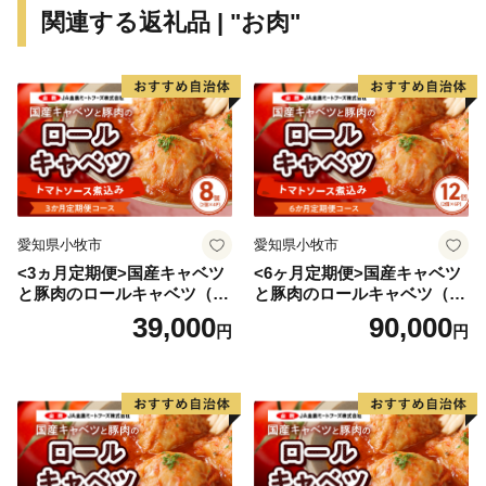
営業時間：月曜～金曜 9:00-17:15
関連する返礼品 | "お肉"
※土日、祝祭日、年末年始（12/29～1/4）は休業日とな
ります。
【ワンストップ特例申請書について】
下妻市役所 経済部 農業政策課 ふるさと振興係
平日8時30分～17時15分
TEL：0296-43-2111
愛知県小牧市
愛知県小牧市
<3ヵ月定期便>国産キャベツ
<6ヶ月定期便>国産キャベツ
と豚肉のロールキャベツ（4P
と豚肉のロールキャベツ（6P
入り）
入り）
39,000
90,000
円
円