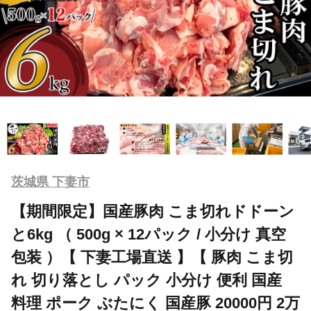
茨城県 下妻市
【期間限定】国産豚肉 こま切れドドーン
と6kg （ 500g × 12パック / 小分け 真空
包装 ）【 下妻工場直送 】【 豚肉 こま切
れ 切り落とし パック 小分け 便利 国産
料理 ポーク ぶたにく 国産豚 20000円 2万