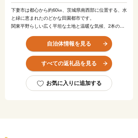
下妻市は都心から約60㎞、茨城県南西部に位置する、水
と緑に恵まれたのどかな田園都市です。
関東平野らしい広く平坦な土地と温暖な気候、2本の一
級河川や砂沼などの豊富な水資源で梨やお米を初めとし
た各種農産物を生産しています。
自治体情報を見る
郊外には大規模商業施設等もあり、シティライフとスロ
ーライフのバランスのとれた過ごしやすい街です。
すべての返礼品を見る
【申し込み・返礼品・寄付金受領書について】
本サイトの運営は、下妻市ふるさと納税サポートセンタ
お気に入りに追加する
ーが行っております。
お電話及びメールは、当センターがご対応いたします。
■お電話でのお問い合わせ先
TEL：050-3613-2140
メール：din-furusato@din-group.co.jp