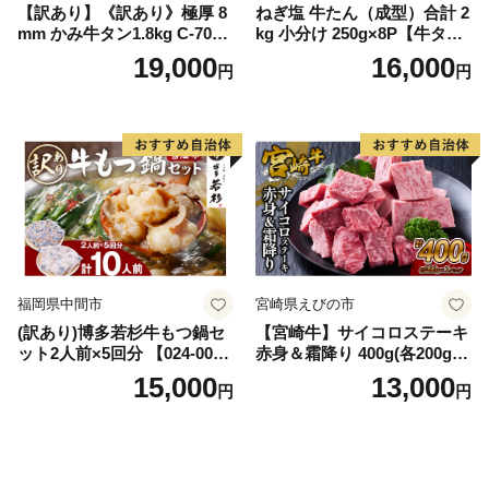
【訳あり】《訳あり》極厚 8
ねぎ塩 牛たん（成型）合計 2
mm かみ牛タン1.8kg C-709-
kg 小分け 250g×8P【牛タン
AS
牛肉 焼肉用 薄切り 訳あり サ
19,000
16,000
円
円
イズ不揃い】
福岡県中間市
宮崎県えびの市
(訳あり)博多若杉牛もつ鍋セ
【宮崎牛】サイコロステーキ
ット2人前×5回分 【024-002
赤身＆霜降り 400g(各200g×
7】
１P 計2P) 真空パック 冷凍
15,000
13,000
円
円