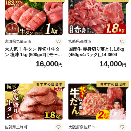
宮城県気仙沼市
宮崎県都城市
大人気！ 牛タン 厚切り牛タ
国産牛 赤身切り落とし1.8kg
ン 塩味 1kg (500g×2) [モ〜ラ
(450g×4パック)_14-3604
ンド 宮城県 気仙沼市 205646
16,000
14,000
円
円
60] 肉 牛肉 精肉 牛たん 牛タ
ン塩 牛たん塩 冷凍 焼肉 BB
Q アウトドア バーベキュー
厚切り タン
佐賀県上峰町
大阪府泉佐野市