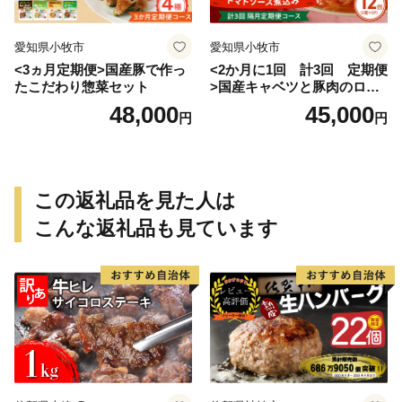
愛知県小牧市
愛知県小牧市
<3ヵ月定期便>国産豚で作っ
<2か月に1回 計3回 定期便
たこだわり惣菜セット
>国産キャベツと豚肉のロー
ルキャベツ（6P入り）
48,000
45,000
円
円
この返礼品を見た人は
こんな返礼品も見ています