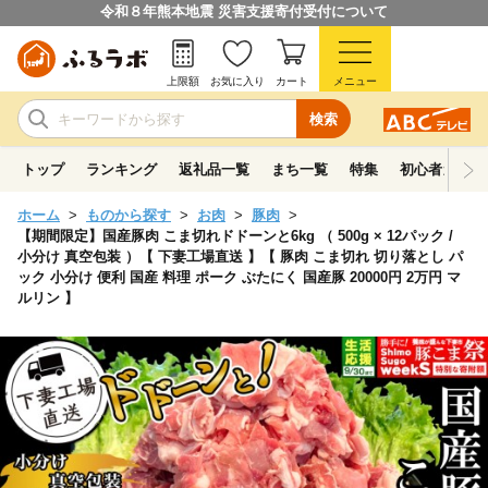
令和８年熊本地震 災害支援寄付受付について
上限額
お気に入り
カート
メニュー
検索
トップ
ランキング
返礼品一覧
まち一覧
特集
初心者ガイド
ホーム
ものから探す
お肉
豚肉
【期間限定】国産豚肉 こま切れドドーンと6kg （ 500g × 12パック /
小分け 真空包装 ）【 下妻工場直送 】【 豚肉 こま切れ 切り落とし パ
ック 小分け 便利 国産 料理 ポーク ぶたにく 国産豚 20000円 2万円 マ
ルリン 】