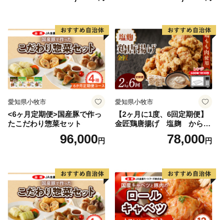
愛知県小牧市
愛知県小牧市
<6ヶ月定期便>国産豚で作っ
【2ヶ月に1度、6回定期便】
たこだわり惣菜セット
金匠鶏唐揚げ 塩麹 からあ
げ
96,000
78,000
円
円