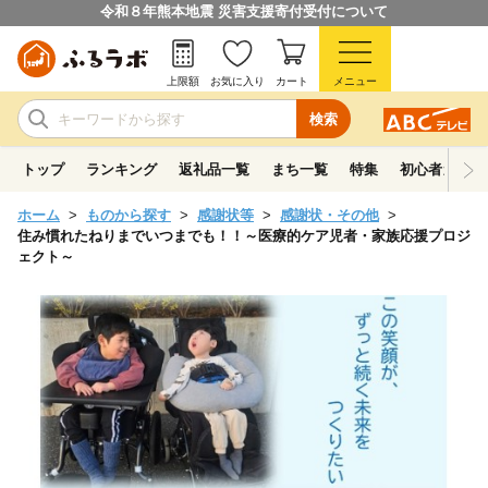
令和８年熊本地震 災害支援寄付受付について
上限額
お気に入り
カート
メニュー
検索
トップ
ランキング
返礼品一覧
まち一覧
特集
初心者ガイド
ホーム
ものから探す
感謝状等
感謝状・その他
住み慣れたねりまでいつまでも！！～医療的ケア児者・家族応援プロジ
ェクト～