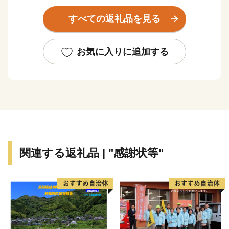
折々のみどりや大地の恵みを身近に感じられる都市農業
すべての返礼品を見る
は区の誇りです。また、みどりの中で優れた文化芸術を
楽しめるまちの実現を目指し、独創的で発信力のある新
たな企画や、文化芸術と一体となったまちづくりを進め
お気に入りに追加する
ています。
「牧野記念庭園」や「23 区唯一の大規模なカタクリ
群生地である清水山の森」などの特色ある公園、「練馬
発祥の農業体験農園」や「練馬大根引っこ抜き競技大
会」、「みどりの風 練馬薪能」や「ねりまの森の音楽
祭」などの文化芸術イベントなど、都心部では味わえな
い数多くの魅力があります。
関連する返礼品 | "感謝状等"
練馬区は、みどりの豊かさと都市生活の利便性が両立
した多様性のある住宅都市として発展を続けています。
皆さまからお寄せいただいた寄付金は、練馬区の更なる
発展のため、区政のさまざまな分野に活用させていただ
きます。