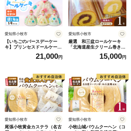
ド）にも認定されている全国に誇る三大ブランドです。
また、市内には歴史的な史跡や名所が点在し、伝統的
な祭りや民俗芸能も多く伝えられているほか、海・山・
川など自然環境も豊かな「自然と文化と人々がとけあ
愛知県小牧市
愛知県小牧市
い、心豊かに暮らせるまち」それが六万石城下町・西尾
【いちごのバースデーケー
厳選 和三盆ロールケーキ
です。
キ】プリンセスドールケーキ
「北海道産生クリーム巻き」
日時指定可 スイーツ デザー
または「北海道産粒あん巻
21,000
15,000
円
円
ト 洋菓子 お取り寄せ 愛知県
き」（サイズ：レギュラー）
【お問い合わせ先】
小牧市 送料無料 誕生日 クリ
和三盆 北海道産生クリー
■ 返礼品・配送に関する問い合わせ
スマス お祝い キャラクター
ム 北海道産粒あん 34cm 冷
一般社団法人西尾市観光協会
デコレーションケーキ ホー
凍 愛知県 小牧市 アンプチベ
ルケーキ 人形 かわいい こど
アやぐま
※西尾市は、返礼品に関する事務を外部委託していま
も
す。
TEL：0563-57-7882
Mail：furusato@katch.ne.jp
愛知県小牧市
愛知県小牧市
■ ワンストップ特例に関する問い合わせ
尾張小牧黄金カステラ（名古
小牧山城バウムクーヘン（コ
愛知県西尾市ふるさと納税ワンストップ受付センター