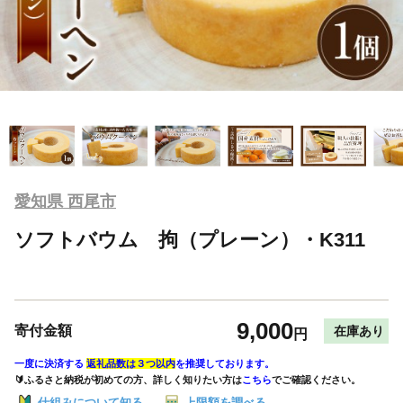
愛知県 西尾市
ソフトバウム 拘（プレーン）・K311
9,000
寄付金額
在庫あり
円
一度に決済する
返礼品数は３つ以内
を推奨しております。
🔰ふるさと納税が初めての方、詳しく知りたい方は
こちら
でご確認ください。
仕組みについて知る
上限額を調べる