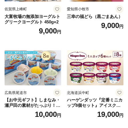
佐賀県上峰町
愛知県小牧市
大富牧場の無添加ヨーグルト
三幸の福どら（黒ごまあん）
グリークヨーグルト 450g×2
9,000
円
9,000
円
広島県尾道市
北海道浜中町
【お中元ギフト】しまなみ・
ハーゲンダッツ『定番ミニカ
瀬戸田の素材がたっぷり！ジ
ップ8個セット』アイスクリ
ェラート8個
ーム アイス スイーツ デザー
10,000
19,000
円
円
ト_H0016-104