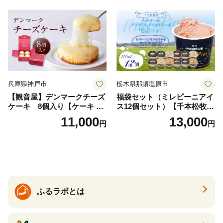
兵庫県神戸市
栃木県那須塩原市
【観音屋】デンマークチーズ
福袋セット（ミレピーニアイ
ケーキ 8個入り【ケーキ チ
ス12個セット）【千本松牧
ーズケーキ 人気スイーツ お
場】 ns025-014-12 【デザー
11,000
13,000
円
円
すすめスイーツ 神戸スイー
ト 詰め合わせ ギフト】
ツ 新感覚チーズケーキ おす
すめケーキ 兵庫県 神戸市 D0
910-17】
ふるラボとは