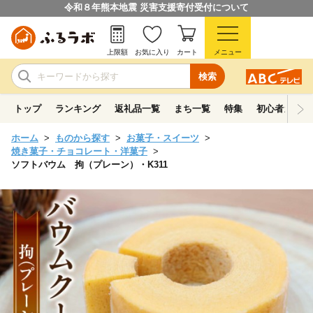
令和８年熊本地震 災害支援寄付受付について
上限額
お気に入り
カート
メニュー
検索
トップ
ランキング
返礼品一覧
まち一覧
特集
初心者ガイド
ホーム
ものから探す
お菓子・スイーツ
焼き菓子・チョコレート・洋菓子
ソフトバウム 拘（プレーン）・K311