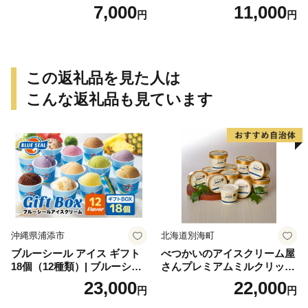
7,000
11,000
円
円
この返礼品を見た人は
こんな返礼品も見ています
沖縄県浦添市
北海道別海町
ブルーシール アイス ギフト
べつかいのアイスクリーム屋
18個（12種類）| ブルーシー
さんプレミアムミルクリッチ
ルアイス ブルーシールアイ
12個（AP-01）（ 北海道アイ
23,000
22,000
円
円
スクリーム 着日指定可能 送
ス 北海道産アイス アイス ア
料無料 ジェラート 沖縄県 バ
イススイーツ アイスクリー