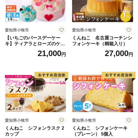
愛知県小牧市
愛知県小牧市
【いちごのバースデーケー
くんねこ 名古屋コーチンシ
キ】ティアラとローズのケー
フォンケーキ（桐箱入り）
キ スイーツ デザート 洋菓
21,000
27,000
円
円
子 お取り寄せ 愛知県 小牧市
送料無料 誕生日 クリスマス
お祝い ばら 花 フラワー デコ
レーション ホールケーキ 日
時指定可
愛知県小牧市
愛知県小牧市
くんねこ シフォンラスク 2
くんねこ シフォンケーキ
カップ
（プレーン） 5個入