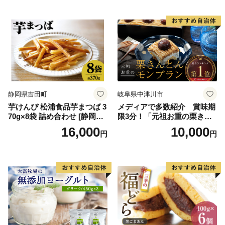
ースデー 贈り物 プレゼント
ム 北海道産アイスクリーム
誕生日 カップ 詰め合わせ バ
道産アイス 道産アイスクリ
ラエティ | バニラ チョコレー
ーム ギフト 詰合せ 詰め合わ
ト ストロベリー ピスタチオ
せ ふるさと納税 ）
バニラ＆クッキー ウベ 沖縄
紅イモ 塩ちんすこう 沖縄シ
ークヮーサー 沖縄黒糖 琉球
ロイヤルミルクティ 沖縄パ
イン
静岡県吉田町
岐阜県中津川市
芋けんぴ 松浦食品芋まつば 3
メディアで多数紹介 賞味期
70g×8袋 詰め合わせ [静岡伊
限3分！「元祖お重の栗きん
勢丹(松浦食品) 静岡県 吉田町
とんモンブラン」 【未来の
16,000
10,000
円
円
22424274] 芋ケンピ セット
ご褒美】スイーツ 栗 モンブ
小袋 個包装 小分け
ラン くりきんとん デザート
ご褒美 お取り寄せ くり お菓
子 菓子 F4N-2298