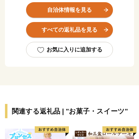
鎌倉時代に足利義氏によって築かれたと伝えられる「西
条城」は、この地域の拠点として発展を続け、「西尾
自治体情報を見る
城」と改称された江戸時代に城下町が形成されました。
明和元年（1764年）、大給松平家の居城となると、六
すべての返礼品を見る
万石城下町として商業がさらに賑わいを見せるようにな
り、その栄華は祇園祭として有形無形で今も大切に残さ
れています。
お気に入りに追加する
そのような歴史を有する西尾市は、市制を施行した昭
和28年12月15日以降、西三河南部の中核的な都市とし
て、自動車関連産業の発展とともに成長し続けてきまし
た。平成23年4月1日には一色町、吉良町、幡豆町と合
併し、令和2年で10年目を迎えています。
合併により、抹茶（てん茶）やカーネーション、養殖
うなぎなどの全国有数の地域資源を数多く有することと
関連する返礼品 | "お菓子・スイーツ"
なった西尾市は、農水産物の生産も盛んで、農業、工
業、商業のバランスの取れた産業を展開しています。
特に「一色産うなぎ」、「西尾の抹茶」、「三河一色
えびせんべい」は特許庁の地域団体商標（地域ブラン