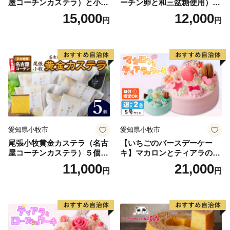
屋コーチンカステラ）と小牧
ーチン卵と和三盆糖使用）
（シフトプラス株式会社）
山城バウムクーヘン（コーチ
名古屋コーチン バームクー
15,000
12,000
円
円
※西尾市は、ワンストップ特例申請受付業務を外部委託
ン卵と和三盆糖使用）のセッ
ヘン 和三盆 小牧銘菓 バウム
ト 名古屋コーチン カステ
クーヘン 常温 愛知県 小牧市
しています
ラ ザラメ バームクーヘン 和
アンプチベアやぐま
TEL：050-3114-2837
三盆 小牧銘菓 バウムクーヘ
Mail：support@nishio.furusato-lg.jp
ン 常温 愛知県 小牧市 アンプ
チベアやぐま
■ その他に関する問い合わせ
西尾市総合政策部秘書政策課
TEL：0563-65-2154
Mail：furusato@city.nishio.lg.jp
愛知県小牧市
愛知県小牧市
尾張小牧黄金カステラ（名古
【いちごのバースデーケー
屋コーチンカステラ）５個入
キ】マカロンとティアラのケ
名古屋コーチン カステラ ザ
ーキ スイーツ 日時指定可 デ
11,000
21,000
円
円
ラメ 常温 愛知県 小牧市 アン
ザート 洋菓子 お取り寄せ 愛
プチベアやぐま
知県 小牧市 送料無料 誕生日
クリスマス お祝い マカロン
デコレーションケーキ ホー
ルケーキ