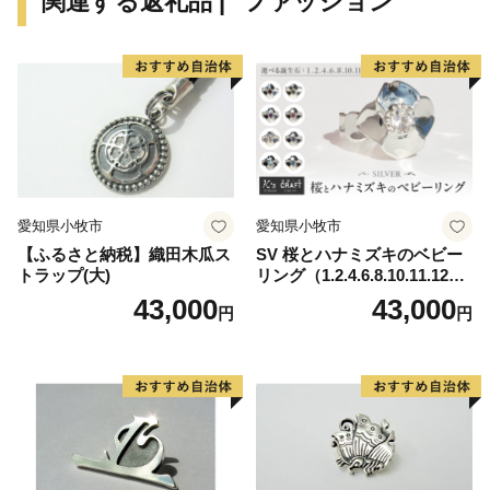
関連する返礼品 | "ファッション"
素晴らしい自然、歴史、文化を次の世代に引き継ぎ、
「若い世代が住みたいと感じる魅力あるまち」「住みご
こち一番・可児」を目指しています！
皆さんの温かいご支援をお待ちしております。
申し込み後の内容変更・寄附金受領証明書・ワンストッ
プ特例申請書
愛知県小牧市
愛知県小牧市
■お問い合わせ先
【ふるさと納税】織田木瓜ス
SV 桜とハナミズキのベビー
可児市ふるさと納税サポート室
トラップ(大)
リング（1.2.4.6.8.10.11.12
(営業時間：９時～１８時 ※土・日・祝、年末年始
月）
43,000
43,000
円
円
は除く。)
電話：050-5527-2027
メールアドレス：support@kani.furusato-lg.jp
【ワンストップ特例申請書の提出期限等】
提出期限 令和8年1月10日（土）必着