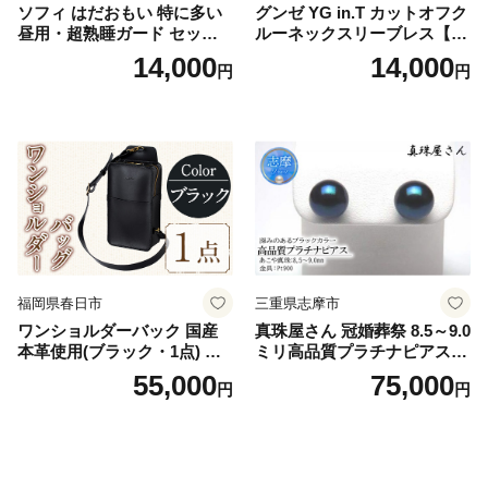
ソフィ はだおもい 特に多い
グンゼ YG in.T カットオフク
昼用・超熟睡ガード セット
ルーネックスリーブレス【Y
羽付き ナプキン 生理用品 サ
V2618P】Lサイズ クリアベ
14,000
14,000
円
円
ニタリー ユニ・チャーム
ージュ3枚セット [№5716-04
32]
福岡県春日市
三重県志摩市
ワンショルダーバック 国産
真珠屋さん 冠婚葬祭 8.5～9.0
本革使用(ブラック・1点) 鞄
ミリ高品質プラチナピアス P
バック バッグ カバン レザー
t900 志摩産アコヤ真珠 ブラ
55,000
75,000
円
円
国産 日本製 牛革 黒 革 革製
ックパール 黒真珠
品 手作り 男性 女性 レディー
ス メンズ【ksg1307-bk】【Z
enis】