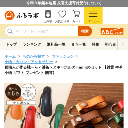
令和８年熊本地震 災害支援寄付受付について
上限額
お気に入り
カート
メニュー
検索
トップ
ランキング
返礼品一覧
まち一覧
特集
初心者ガイド
ホーム
ものから探す
ファッション
小物・カバン・アクセサリー
靴職人が作る靴へら＜濃茶＞とキーホルダーminiのセット 【雑貨 牛革
小物 ギフト プレゼント 贈答】