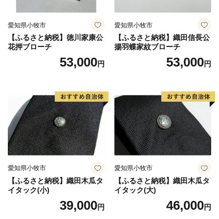
送付先 〒519-0401 三重県度会郡玉城町世古501
可児市ふるさと納税ワンストップ受付セン
愛知県小牧市
愛知県小牧市
ター 宛
【ふるさと納税】徳川家康公
【ふるさと納税】織田信長公
※可児市では、ワンストップ特例申請受付を外部委託し
花押ブローチ
揚羽蝶家紋ブローチ
ています。
53,000
53,000
円
円
愛知県小牧市
愛知県小牧市
【ふるさと納税】織田木瓜タ
【ふるさと納税】織田木瓜タ
イタック(小)
イタック(大)
39,000
46,000
円
円