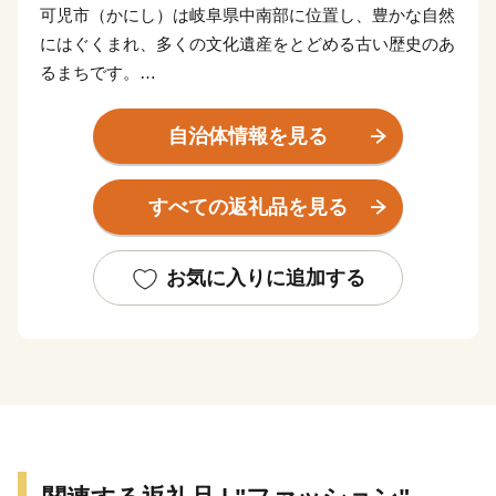
可児市（かにし）は岐阜県中南部に位置し、豊かな自然
にはぐくまれ、多くの文化遺産をとどめる古い歴史のあ
るまちです。
市内だけでなく県外からも多くの登山者が訪れる鳩吹
自治体情報を見る
山、その麓にある可児川下流域の自然公園には春になる
と小さな紫の妖精「かたくり」の花が咲き誇り、紫の絨
すべての返礼品を見る
毯を敷き詰めたかのような光景に多くの方が毎年訪れて
います。
国指定史跡長塚古墳、銅たく発掘の地など多くの遺跡が
お気に入りに追加する
分布し、戦国時代には明智光秀出生地の明智（長山）城
や森蘭丸出生地の金山城など多くの城が築かれました。
また、安土桃山時代から江戸時代のはじめの窯跡がいく
つもあり、志野などの焼き物がつくられました。中でも
国宝の志野茶わん「卯花墻」がつくられ、人間国宝・荒
川豊蔵が作陶を行った久々利大萱は“美濃桃山陶の聖
地”と呼ばれています。