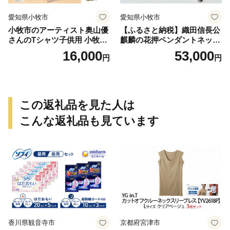
愛知県小牧市
愛知県小牧市
小牧市のアーティスト奥山優
【ふるさと納税】織田信長公
さんのTシャツ子供用 小牧市
麒麟の花押ペンダントネック
制70周年記念
レス
16,000
53,000
円
円
この返礼品を見た人は
こんな返礼品も見ています
香川県観音寺市
京都府宮津市