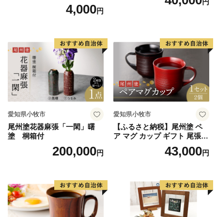
40,000
円
枚 セット 戦国 武将 小牧山城
4,000
円
墨絵 龍画師 書道アーティス
ト 池谷公智 渾身の一作 作品
雑貨 工芸品 グッズ 愛知県 小
牧市 お取り寄せ 送料無料
愛知県小牧市
愛知県小牧市
尾州塗花器麻張「一閑」曙
【ふるさと納税】尾州塗 ペ
塗 桐箱付
ア マグ カップ ギフト 尾張漆
漆 漆器 漆器工芸 工芸品 芸術
200,000
43,000
円
円
性 実用性 抗菌性 美味しく安
全な食事 手作り 贈答用 くつ
ろぎ おうち時間 プレゼント
抗ウイルス効果 お取り寄せ
愛知県 小牧市 送料無料