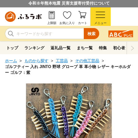
令和８年熊本地震 災害支援寄付受付について
上限額
お気に入り
カート
メニュー
検索
トップ
ランキング
返礼品一覧
まち一覧
特集
初心者ガイド
ホーム
ものから探す
工芸品
その他工芸品
ゴルフティー 入れ JINTO 野球 グローブ 革 革小物 レザー キーホルダ
ー ゴルフ：紫