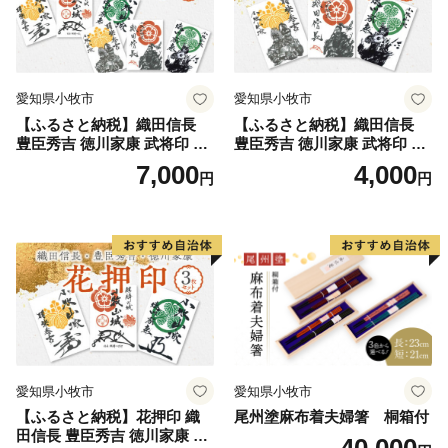
愛知県小牧市
愛知県小牧市
【ふるさと納税】織田信長
【ふるさと納税】織田信長
豊臣秀吉 徳川家康 武将印 花
豊臣秀吉 徳川家康 武将印 3
押印 6枚 セット イラスト 戦
枚 セット イラスト 戦国 武将
7,000
4,000
円
円
国 武将 小牧山城 墨絵 龍画師
小牧山城 墨絵 龍画師 書道ア
書道アーティスト 池谷公智
ーティスト 池谷公智 渾身の
渾身の一作 作品 雑貨 工芸品
一作 作品 雑貨 工芸品 グッズ
グッズ 愛知県 小牧市 お取り
愛知県 小牧市 お取り寄せ 送
寄せ 送料無料
料無料
愛知県小牧市
愛知県小牧市
【ふるさと納税】花押印 織
尾州塗麻布着夫婦箸 桐箱付
田信長 豊臣秀吉 徳川家康 3