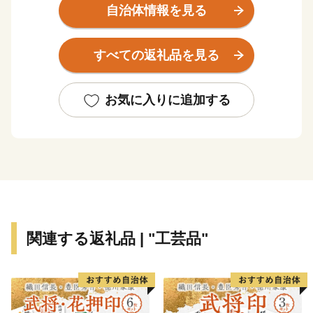
古くは聖徳太子が斑鳩から飛鳥へ通われたといわれてい
自治体情報を見る
る道路の一部として現存する太子道、万葉集に歌われた
唯一の花である「あざさ」、社会福祉事業の先駆者とい
すべての返礼品を見る
われている忍性菩薩の生誕の地など歴史と文化が香るま
ちです。
お気に入りに追加する
地場産業では、革製品製造業、特に野球用グローブ・ス
パイクなどのスポーツ用品が地域ブランドとなってお
り、その品質の高さは全国から注目を集めています。ま
た、奈良盆地の肥沃な耕作地を有することから、豊かな
農産物が生産されています。
関連する返礼品 | "工芸品"