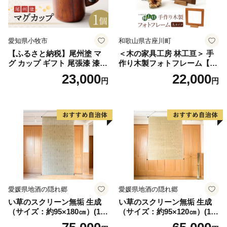
愛知県小牧市
和歌山県古座川町
【ふるさと納税】尾州塗 マ
＜木の家具工房 林工亘＞ 手
グ カップ ギフト 尾張漆 漆
作り木製フォトフレーム【A
漆器 漆器工芸 工芸品 芸術性
タイプ】
23,000
22,000
円
円
実用性 抗菌性 美味しく安全
な食事 手作り 贈答用 くつろ
ぎ おうち時間 プレゼント 抗
ウイルス効果 お取り寄せ 愛
知県 小牧市 送料無料
愛媛県地酒の隠れ郷
愛媛県地酒の隠れ郷
い草のスクリーン無垢 生成
い草のスクリーン無垢 生成
（サイズ：約95×180㎝）(14
（サイズ：約95×120㎝）(14
3)
4)