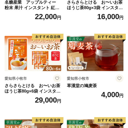
名糖産業 アップルティー
さらさらとける お〜いお茶
粉末 果汁 インスタント 紅茶
ほうじ茶80g×3袋 インスタン
２．お礼の品・配送について
ティー ビタミンC 袋 ロング
トほうじ茶 粉末ほうじ茶 粉
22,000
16,000
円
円
セラー 粉末飲料 粉末茶 簡単
末茶 おーいお茶 粉末緑茶
浜頓別町ふるさと納税コールセンター
手軽 ホット アイス
営業時間 ９：００～１７：３０（祝土日を除く）
TEL：０１１－８０７－５６０３
Mail：hamatonbetsu_furusato@souplesse.jp
※１２月は土・日曜日も対応しております
愛知県小牧市
愛知県小牧市
さらさらとける お〜いお茶
草漢堂の鳩麦茶
ほうじ茶80g×6袋 インスタン
4,000
円
トほうじ茶 粉末ほうじ茶 粉
29,000
円
末茶 おーいお茶 粉末緑茶