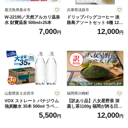
鹿児島県垂水市
兵庫県淡路市
W-22195／天然アルカリ温泉
ドリップバッグコーヒー 淡
水 財寶温泉 500ml×25本
路島アソートセット 6種 120
袋 飲み比べ コーヒー
7,000
12,000
円
円
山梨県富士吉田市
福岡県川崎町
VOX ストレート バナジウム
【訳あり品】八女星野茶 深
強炭酸水 35本 500ml ラベル
蒸し茶1100g 福岡が誇る日本
レス【富士吉田市限定カート
茶_ 訳アリ 常温 お茶 茶袋 常
5,500
12,000
円
円
ン】
備品 おちゃ ocha 茶葉 緑茶
飲料 飲み物 八女 茶 日本茶
深むし茶 深蒸し 訳あり お茶