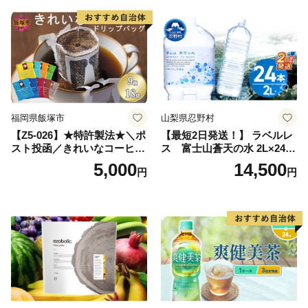
っぱ tea 八女茶 お手軽 簡単
小分け お土産 お取り寄せ グ
ルメ 福岡 九州 福岡県 国産
日本 ふかむし茶 ふかむし 家
庭用 自宅用 ちゃ りょくちゃ
ふかむしちゃ 急須 甘み 川崎
町 送料無料
福岡県飯塚市
山梨県忍野村
【Z5-026】★特許製法★＼ポ
【最短2日発送！】 ラベルレ
スト投函／きれいなコーヒー
ス 富士山蒼天の水 2L×24本
ドリップバッグ9種セット(18
（4ケース）※離島不可 天然
5,000
14,500
円
円
袋)ゆうパケットでお届け！
水 ミネラルウォーター 水 ペ
ットボトル 2000ml バナジウ
ム天然水 飲料水 軟水 鉱水 国
産 シリカ ミネラル 美容 備蓄
防災 長期保存 富士山 山梨県
忍野村