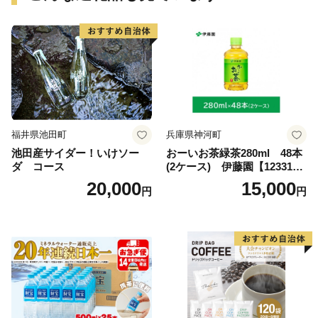
福井県池田町
兵庫県神河町
池田産サイダー！いけソー
おーいお茶緑茶280ml 48本
ダ コース
(2ケース) 伊藤園【123317
3】
20,000
15,000
円
円