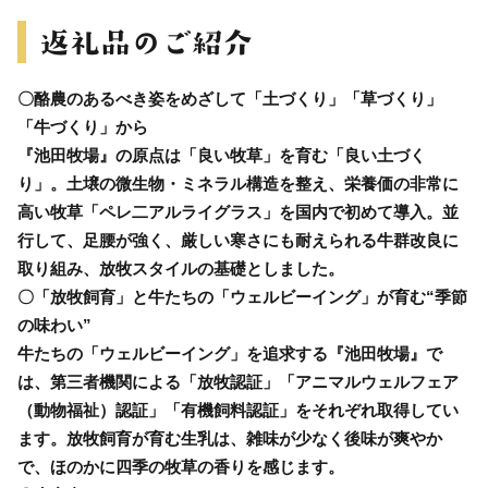
〇酪農のあるべき姿をめざして「土づくり」「草づくり」
「牛づくり」から
『池田牧場』の原点は「良い牧草」を育む「良い土づく
り」。土壌の微生物・ミネラル構造を整え、栄養価の非常に
高い牧草「ペレ二アルライグラス」を国内で初めて導入。並
行して、足腰が強く、厳しい寒さにも耐えられる牛群改良に
取り組み、放牧スタイルの基礎としました。
〇「放牧飼育」と牛たちの「ウェルビーイング」が育む“季節
の味わい”
牛たちの「ウェルビーイング」を追求する『池田牧場』で
は、第三者機関による「放牧認証」「アニマルウェルフェア
（動物福祉）認証」「有機飼料認証」をそれぞれ取得してい
ます。放牧飼育が育む生乳は、雑味が少なく後味が爽やか
で、ほのかに四季の牧草の香りを感じます。