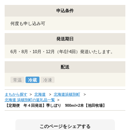
申込条件
何度も申し込み可
発送期日
6月・8月・10月・12月（年/計4回）発送いたします。
配送
常温
冷蔵
冷凍
まちから探す
北海道
北海道浜頓別町
北海道 浜頓別町の返礼品一覧
【定期便 年４回発送】季しぼり 900ml×2本【池田牧場】
このページをシェアする