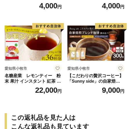
4,000
4,000
円
円
愛知県小牧市
愛知県小牧市
名糖産業 レモンティー 粉
【こだわりの贅沢コーヒー】
末 果汁 インスタント 紅茶 ビ
「Sunny side」の自家焙煎珈
タミンC 袋 ロングセラー 粉
琲ブレンド珈琲飲み比べセッ
22,000
9,000
円
円
末飲料 粉末茶 簡単 手軽 ホッ
ト（300g）
ト アイス
この返礼品を見た人は
こんな返礼品も見ています