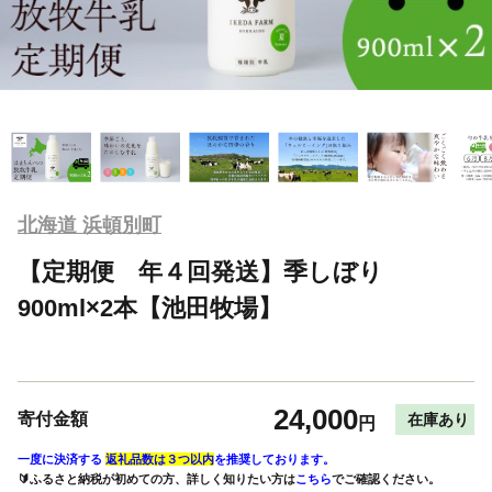
北海道 浜頓別町
【定期便 年４回発送】季しぼり
900ml×2本【池田牧場】
24,000
寄付金額
在庫あり
円
一度に決済する
返礼品数は３つ以内
を推奨しております。
🔰ふるさと納税が初めての方、詳しく知りたい方は
こちら
でご確認ください。