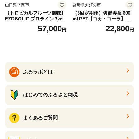
山口県下関市
宮崎県えびの市
【トロピカルフルーツ風味】
（3回定期便）爽健美茶 600
EZOBOLIC プロテイン 3kg
ml PET【コカ・コーラ】ペ
ットボトル 1ケース(24本) 定
57,000
22,800
円
円
期便 3回(72本) セット お茶
カフェインゼロ ノンカフェ
イン ハトムギ ブレンド茶 宮
崎県 えびの市 送料無料
ふるラボとは
はじめてのふるさと納税
よくあるご質問