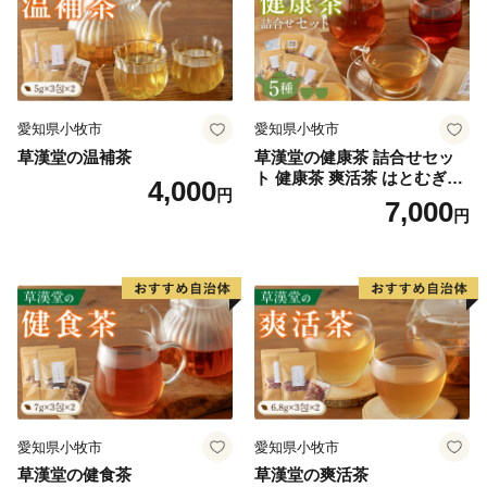
愛知県小牧市
愛知県小牧市
草漢堂の温補茶
草漢堂の健康茶 詰合せセッ
ト 健康茶 爽活茶 はとむぎ茶
4,000
円
温補茶 健食茶 和漢紅茶 お茶
7,000
円
愛知県小牧市
愛知県小牧市
草漢堂の健食茶
草漢堂の爽活茶