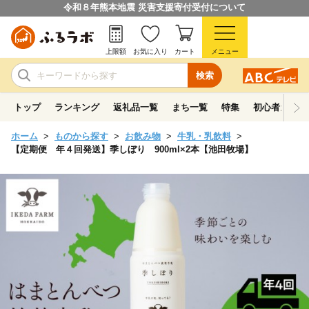
令和８年熊本地震 災害支援寄付受付について
上限額
お気に入り
カート
メニュー
検索
トップ
ランキング
返礼品一覧
まち一覧
特集
初心者ガイド
ホーム
ものから探す
お飲み物
牛乳・乳飲料
【定期便 年４回発送】季しぼり 900ml×2本【池田牧場】