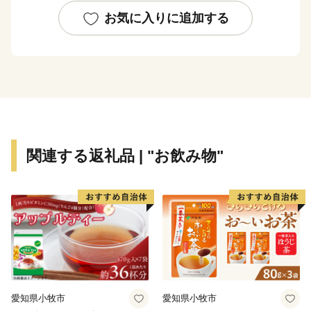
な大地により、浜頓別町ならではの美味しい食材にあふ
お気に入りに追加する
れています。
本町のまちづくりを応援していただき、「ふるさと浜頓
別」の魅力をさらに知っていただければ幸いに存じま
す。
関連する返礼品 | "お飲み物"
◆各お問い合わせ先はこちら◆
１．受領証明書再発行・ワンストップ受付状況について
自動音声応答サービス
０５０－３３５５－２１９７(全自治体共通)
※14桁の寄附受付番号とお申込み時の電話番号下４桁が
必要です
※休日・夜間も対応しております
※住所・氏名に変更がある場合は、直接コールセンター
愛知県小牧市
愛知県小牧市
までご連絡ください。