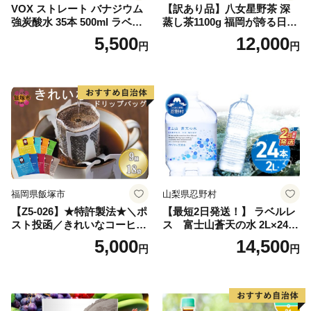
VOX ストレート バナジウム
【訳あり品】八女星野茶 深
強炭酸水 35本 500ml ラベル
蒸し茶1100g 福岡が誇る日本
レス【富士吉田市限定カート
茶_ 訳アリ 常温 お茶 茶袋 常
5,500
12,000
円
円
ン】
備品 おちゃ ocha 茶葉 緑茶
飲料 飲み物 八女 茶 日本茶
深むし茶 深蒸し 訳あり お茶
っぱ tea 八女茶 お手軽 簡単
小分け お土産 お取り寄せ グ
ルメ 福岡 九州 福岡県 国産
日本 ふかむし茶 ふかむし 家
庭用 自宅用 ちゃ りょくちゃ
ふかむしちゃ 急須 甘み 川崎
町 送料無料
福岡県飯塚市
山梨県忍野村
【Z5-026】★特許製法★＼ポ
【最短2日発送！】 ラベルレ
スト投函／きれいなコーヒー
ス 富士山蒼天の水 2L×24本
ドリップバッグ9種セット(18
（4ケース）※離島不可 天然
5,000
14,500
円
円
袋)ゆうパケットでお届け！
水 ミネラルウォーター 水 ペ
ットボトル 2000ml バナジウ
ム天然水 飲料水 軟水 鉱水 国
産 シリカ ミネラル 美容 備蓄
防災 長期保存 富士山 山梨県