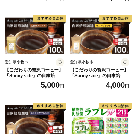
ト アイス
手軽 ホット アイス
愛知県小牧市
愛知県小牧市
【こだわりの贅沢コーヒー】
【こだわりの贅沢コーヒー】
「Sunny side」の自家焙煎珈
「Sunny side」の自家焙煎珈
琲こまきブレンド（100g）
琲サニーブレンド（100g）
5,000
4,000
円
円