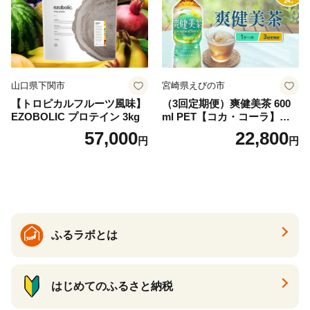
忍野村
山口県下関市
宮崎県えびの市
【トロピカルフルーツ風味】
（3回定期便）爽健美茶 600
EZOBOLIC プロテイン 3kg
ml PET【コカ・コーラ】ペ
ットボトル 1ケース(24本) 定
57,000
22,800
円
円
期便 3回(72本) セット お茶
カフェインゼロ ノンカフェ
イン ハトムギ ブレンド茶 宮
崎県 えびの市 送料無料
ふるラボとは
はじめてのふるさと納税