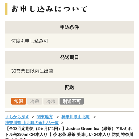
申込条件
何度も申し込み可
発送期日
30営業日以内に出荷
配送
常温
冷蔵
冷凍
別送不可
まちから探す
関東地方
神奈川県山北町
神奈川県 山北町の返礼品一覧
【全12回定期便（2ヵ月に1回）】Justice Green tea（緑茶）アルミボ
トル缶290ml×24本入り【 茶 お茶 緑茶 美味しい 24本入り 防災 神奈川