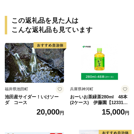
この返礼品を見た人は
こんな返礼品も見ています
福井県池田町
兵庫県神河町
池田産サイダー！いけソー
おーいお茶緑茶280ml 48本
ダ コース
(2ケース) 伊藤園【123317
3】
20,000
15,000
円
円