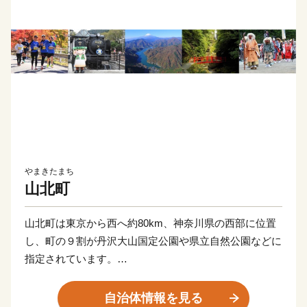
やまきたまち
山北町
山北町は東京から西へ約80km、神奈川県の西部に位置
し、町の９割が丹沢大山国定公園や県立自然公園などに
指定されています。
川や湖は「水源のまち山北」のシンボルであり、町の中
央に位置する「丹沢湖」には、富士山の雄大なやまなみ
自治体情報を見る