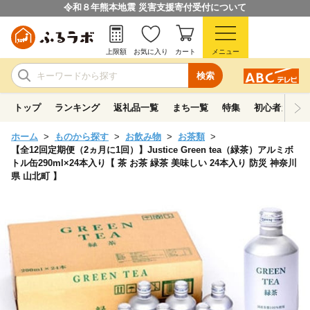
令和８年熊本地震 災害支援寄付受付について
上限額
お気に入り
カート
メニュー
検索
トップ
ランキング
返礼品一覧
まち一覧
特集
初心者ガイド
ホーム
ものから探す
お飲み物
お茶類
【全12回定期便（2ヵ月に1回）】Justice Green tea（緑茶）アルミボ
トル缶290ml×24本入り【 茶 お茶 緑茶 美味しい 24本入り 防災 神奈川
県 山北町 】