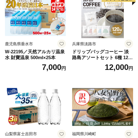
鹿児島県垂水市
兵庫県淡路市
W-22195／天然アルカリ温泉
ドリップバッグコーヒー 淡
水 財寶温泉 500ml×25本
路島アソートセット 6種 120
袋 飲み比べ コーヒー
7,000
12,000
円
円
山梨県富士吉田市
福岡県川崎町