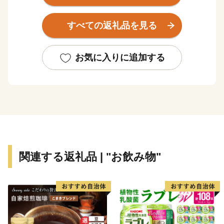
を背景に美しい水がたたえられ、丹沢湖に注ぐ中川川の
上流には、信玄の隠し湯といわれる「中川温泉郷」もあ
すべての返礼品を見る
ります。
また、酒匂川の支流滝沢川から流れ落ちるのは、全国名
水百選にも選ばれている名瀑「洒水の滝」です。
お気に入りに追加する
＜丹沢湖＞
丹沢湖は自然の環境を大切にした美しい湖で、湖畔から
は富士山の眺望、春の桜、秋の紅葉など四季折々の自然
が楽しめます。湖畔には丹沢湖誕生の歴史を学べる丹沢
湖記念館・三保の家などの施設があり、カヌーやＳＵ
Ｐ、ボート、サイクリング、釣りが楽しめます。
関連する返礼品 | "お飲み物"
＜洒水の滝＞
第三紀の足柄層の磔岩層にかかる三段の滝で、水源を北
西方の矢倉岳に発し、滝沢川から酒匂川に合流します。
下流から一の滝（高さ６９．３ｍ）、二の滝（高さ１６