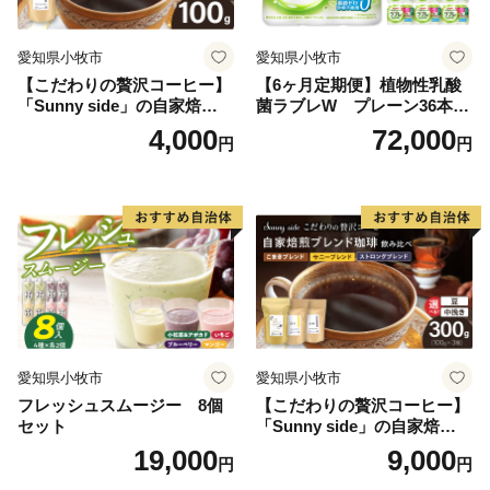
愛知県小牧市
愛知県小牧市
【こだわりの贅沢コーヒー】
【6ヶ月定期便】植物性乳酸
「Sunny side」の自家焙煎珈
菌ラブレW プレーン36本
琲ストロングブレンド（100
（計216本）
4,000
72,000
円
円
g）
愛知県小牧市
愛知県小牧市
フレッシュスムージー 8個
【こだわりの贅沢コーヒー】
セット
「Sunny side」の自家焙煎珈
琲ブレンド珈琲飲み比べセッ
19,000
9,000
円
円
ト（300g）