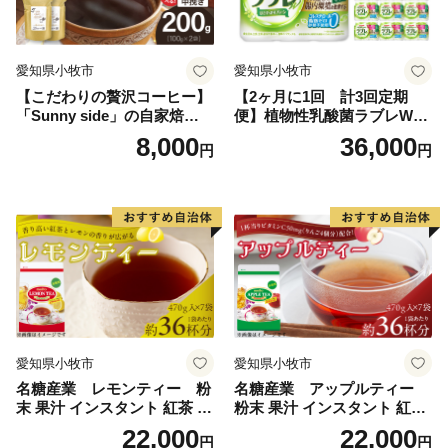
ｍ）、三の滝（高さ２９．７ｍ）と呼称されます。古来
より相模国第一の滝とされ、新編相模国風土記稿では、
蛇水の滝と記載されています。洒水の滝は、日本の滝百
愛知県小牧市
愛知県小牧市
選、全国名水百選などに選ばれています。
【こだわりの贅沢コーヒー】
【2ヶ月に1回 計3回定期
「Sunny side」の自家焙煎珈
便】植物性乳酸菌ラブレW
琲こまきブレンド（200g）
プレーン36本（計108本）
8,000
36,000
円
円
愛知県小牧市
愛知県小牧市
名糖産業 レモンティー 粉
名糖産業 アップルティー
末 果汁 インスタント 紅茶 ビ
粉末 果汁 インスタント 紅茶
タミンC 袋 ロングセラー 粉
ティー ビタミンC 袋 ロング
22,000
22,000
円
円
末飲料 粉末茶 簡単 手軽 ホッ
セラー 粉末飲料 粉末茶 簡単