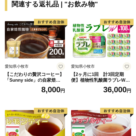
関連する返礼品 | "お飲み物"
愛知県小牧市
愛知県小牧市
【こだわりの贅沢コーヒー】
【2ヶ月に1回 計3回定期
「Sunny side」の自家焙煎珈
便】植物性乳酸菌ラブレW
琲こまきブレンド（200g）
プレーン36本（計108本）
8,000
36,000
円
円