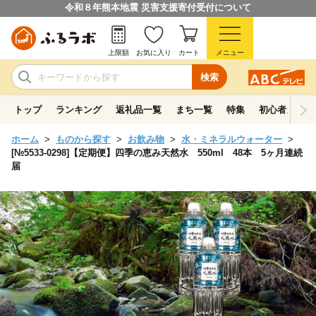
令和８年熊本地震 災害支援寄付受付について
上限額
お気に入り
カート
メニュー
検索
トップ
ランキング
返礼品一覧
まち一覧
特集
初心者ガイド
ホーム
ものから探す
お飲み物
水・ミネラルウォーター
[№5533-0298]【定期便】四季の恵み天然水 550ml 48本 5ヶ月連続
届