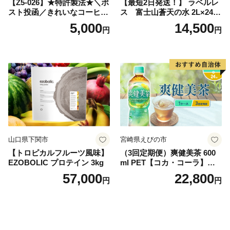
【Z5-026】★特許製法★＼ポ
【最短2日発送！】 ラベルレ
スト投函／きれいなコーヒー
ス 富士山蒼天の水 2L×24本
ドリップバッグ9種セット(18
（4ケース）※離島不可 天然
5,000
14,500
円
円
袋)ゆうパケットでお届け！
水 ミネラルウォーター 水 ペ
ットボトル 2000ml バナジウ
ム天然水 飲料水 軟水 鉱水 国
産 シリカ ミネラル 美容 備蓄
防災 長期保存 富士山 山梨県
忍野村
山口県下関市
宮崎県えびの市
【トロピカルフルーツ風味】
（3回定期便）爽健美茶 600
EZOBOLIC プロテイン 3kg
ml PET【コカ・コーラ】ペ
ットボトル 1ケース(24本) 定
57,000
22,800
円
円
期便 3回(72本) セット お茶
カフェインゼロ ノンカフェ
イン ハトムギ ブレンド茶 宮
崎県 えびの市 送料無料