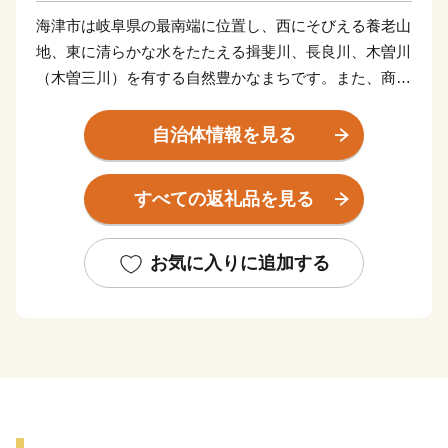
海津市は岐阜県の最南端に位置し、西にそびえる養老山
地、東に清らかな水をたたえる揖斐川、長良川、木曽川
（木曽三川）を有する自然豊かなまちです。また、商売
の神様として有名な「おちょぼさん」こと千代保稲荷神
社は、県内外から多数の参拝者が訪れる人気の観光スポ
自治体情報を見る
ットです。 本市では、恵まれた自然環境の中で、安
心して子育てができ、働き、生活ができる「水と緑と人
すべての返礼品を見る
がきらめく輪でつながるまち海津」の実現に向け、全国
の皆さまから海津のまちづくりを応援していただく「ふ
るさと海津応援寄附金」を募っております。 いただき
お気に入りに追加する
ましたご寄附は市の貴重な財源として、子育て支援の充
実をはじめ福祉や医療の充実、産業や観光の振興など、
多様な分野に活用させていただきます。皆さんどうか
「ふるさと海津」を応援よろしくお願いいたします。