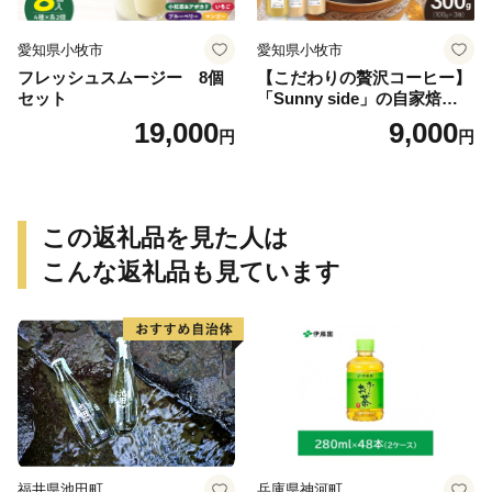
愛知県小牧市
愛知県小牧市
フレッシュスムージー 8個
【こだわりの贅沢コーヒー】
セット
「Sunny side」の自家焙煎珈
琲ブレンド珈琲飲み比べセッ
19,000
9,000
円
円
ト（300g）
この返礼品を見た人は
こんな返礼品も見ています
福井県池田町
兵庫県神河町