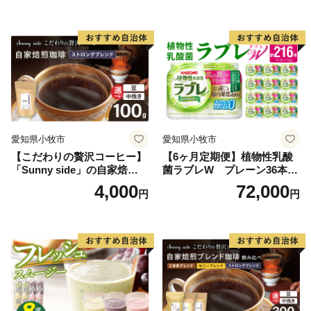
愛知県小牧市
愛知県小牧市
【こだわりの贅沢コーヒー】
【6ヶ月定期便】植物性乳酸
「Sunny side」の自家焙煎珈
菌ラブレW プレーン36本
琲ストロングブレンド（100
（計216本）
4,000
72,000
円
円
g）