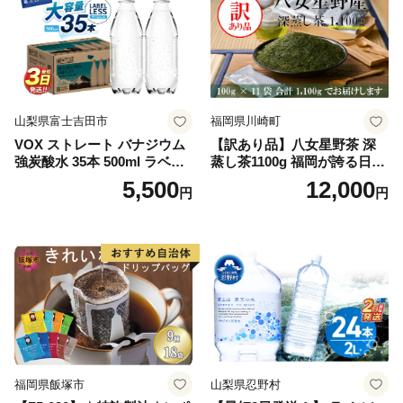
山梨県富士吉田市
福岡県川崎町
VOX ストレート バナジウム
【訳あり品】八女星野茶 深
強炭酸水 35本 500ml ラベル
蒸し茶1100g 福岡が誇る日本
レス【富士吉田市限定カート
茶_ 訳アリ 常温 お茶 茶袋 常
5,500
12,000
円
円
ン】
備品 おちゃ ocha 茶葉 緑茶
飲料 飲み物 八女 茶 日本茶
深むし茶 深蒸し 訳あり お茶
っぱ tea 八女茶 お手軽 簡単
小分け お土産 お取り寄せ グ
ルメ 福岡 九州 福岡県 国産
日本 ふかむし茶 ふかむし 家
庭用 自宅用 ちゃ りょくちゃ
ふかむしちゃ 急須 甘み 川崎
町 送料無料
福岡県飯塚市
山梨県忍野村