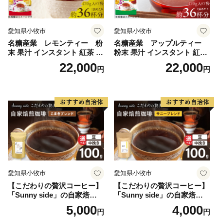
愛知県小牧市
愛知県小牧市
名糖産業 レモンティー 粉
名糖産業 アップルティー
末 果汁 インスタント 紅茶 ビ
粉末 果汁 インスタント 紅茶
タミンC 袋 ロングセラー 粉
ティー ビタミンC 袋 ロング
22,000
22,000
円
円
末飲料 粉末茶 簡単 手軽 ホッ
セラー 粉末飲料 粉末茶 簡単
ト アイス
手軽 ホット アイス
愛知県小牧市
愛知県小牧市
【こだわりの贅沢コーヒー】
【こだわりの贅沢コーヒー】
「Sunny side」の自家焙煎珈
「Sunny side」の自家焙煎珈
琲こまきブレンド（100g）
琲サニーブレンド（100g）
5,000
4,000
円
円