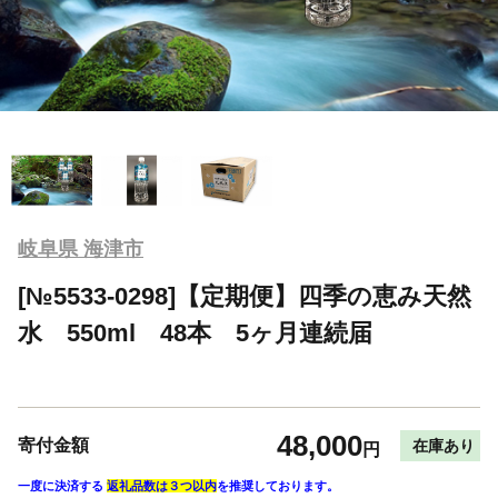
岐阜県 海津市
[№5533-0298]【定期便】四季の恵み天然
水 550ml 48本 5ヶ月連続届
48,000
寄付金額
在庫あり
円
一度に決済する
返礼品数は３つ以内
を推奨しております。