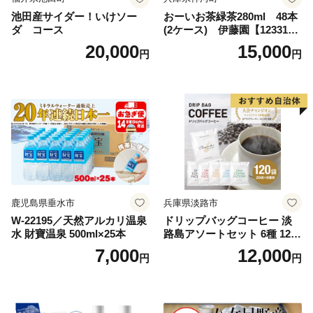
池田産サイダー！いけソー
おーいお茶緑茶280ml 48本
ダ コース
(2ケース) 伊藤園【123317
3】
20,000
15,000
円
円
鹿児島県垂水市
兵庫県淡路市
W-22195／天然アルカリ温泉
ドリップバッグコーヒー 淡
水 財寶温泉 500ml×25本
路島アソートセット 6種 120
袋 飲み比べ コーヒー
7,000
12,000
円
円