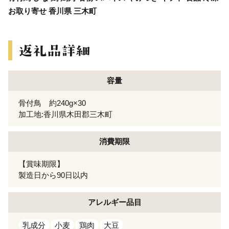
お取り寄せ 香川県 三木町
容量
骨付鳥 約240g×30
加工地:香川県木田郡三木町
消費期限
【賞味期限】
製造日から90日以内
アレルギー
品目
乳成分
小麦
鶏肉
大豆