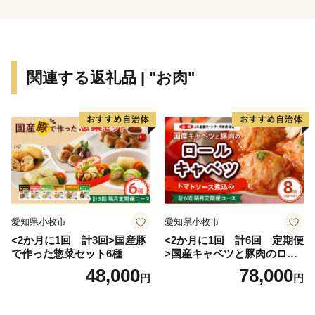
■お礼品の配送について
・お礼品の在庫状況により、お礼品ページ内表記のお届
関連する返礼品 | "お肉"
け時期以上に時間を頂戴する場合がございますので、ご
理解の程よろしくお願いいたします。
・お送りいたしましたお礼品は確実にお受取りくださ
い。長期不在等寄附者様事由による返送、劣化、におい
ては再送はできません。
・一部離島にはクール便でのお届けが出来ませんのでご
注意ください。
愛知県小牧市
愛知県小牧市
・ヤマト運輸様の転送料につきまして
<2か月に1回 計3回>国産豚
<2か月に1回 計6回 定期便
お届け先を変更（転送）する場合、転送料金は、ご贈答
で作った惣菜セット6種
>国産キャベツと豚肉のロー
用の場合でもお届け先様のご負担となります。ご住所に
ルキャベツ（4P入り）
48,000
78,000
円
円
お間違いがないか十分にご確認の上ご注文ください。
尚、お届け先様が住所不明で配達ができない場合は、送