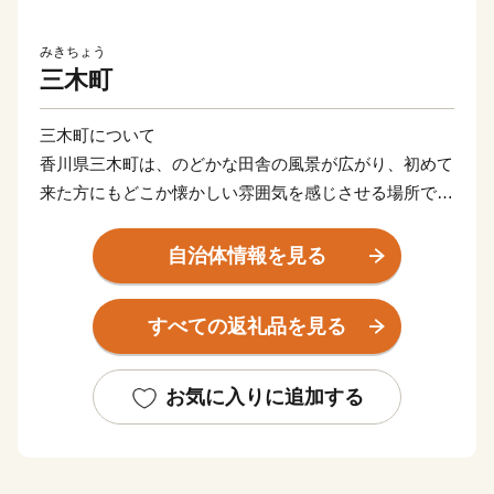
みきちょう
三木町
三木町について
香川県三木町は、のどかな田舎の風景が広がり、初めて
来た方にもどこか懐かしい雰囲気を感じさせる場所で
す。
田舎だけれど田舎じゃない。そんな我が町の夢は「子育
自治体情報を見る
て日本一のまち」をつくること。
知名度もない、予算も少ない町ですが、本気で挑戦する
すべての返礼品を見る
『三木町』に、あたたかいご支援をお願いいたします。
まずは、ふるさと納税の返礼品を通じて、そしていつか
お気に入りに追加する
実際に訪れて。
どんな形でもかまいません。
三木町の魅力にぜひ触れてみてください。