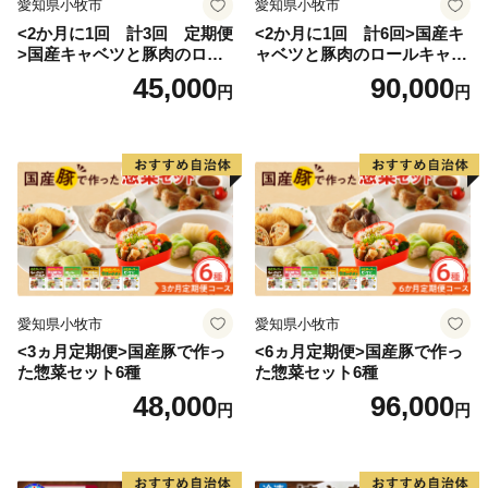
愛知県小牧市
愛知県小牧市
<2か月に1回 計3回 定期便
<2か月に1回 計6回>国産キ
>国産キャベツと豚肉のロー
ャベツと豚肉のロールキャベ
ルキャベツ（6P入り）
ツ（6P入り）
45,000
90,000
円
円
愛知県小牧市
愛知県小牧市
<3ヵ月定期便>国産豚で作っ
<6ヵ月定期便>国産豚で作っ
た惣菜セット6種
た惣菜セット6種
48,000
96,000
円
円