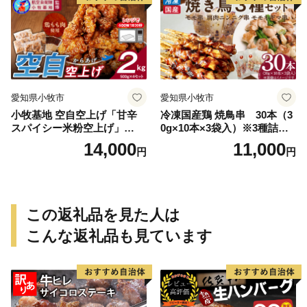
愛知県小牧市
愛知県小牧市
小牧基地 空自空上げ「甘辛
冷凍国産鶏 焼鳥串 30本（3
スパイシー米粉空上げ」
0g×10本×3袋入）※3種詰め
（計2kg 500g×4袋）手羽先
合わせ 焼き鳥 おつまみ バー
14,000
11,000
円
円
風
ベキュー 小分け 国産 鶏肉 焼
鳥 やきとり 串 惣菜 おかず
晩酌 冷凍 パーティー 便利 食
材 具材 お家居酒屋 詰め合わ
せ
この返礼品を見た人は
こんな返礼品も見ています