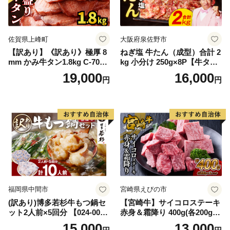
佐賀県上峰町
大阪府泉佐野市
【訳あり】《訳あり》極厚 8
ねぎ塩 牛たん（成型）合計 2
mm かみ牛タン1.8kg C-709-
kg 小分け 250g×8P【牛タン
AS
牛肉 焼肉用 薄切り 訳あり サ
19,000
16,000
円
円
イズ不揃い】
福岡県中間市
宮崎県えびの市
(訳あり)博多若杉牛もつ鍋セ
【宮崎牛】サイコロステーキ
ット2人前×5回分 【024-002
赤身＆霜降り 400g(各200g×
7】
１P 計2P) 真空パック 冷凍
15,000
13,000