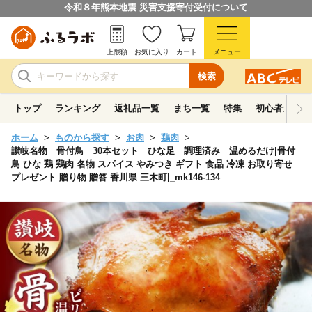
令和８年熊本地震 災害支援寄付受付について
上限額
お気に入り
カート
メニュー
検索
トップ
ランキング
返礼品一覧
まち一覧
特集
初心者ガイド
ホーム
ものから探す
お肉
鶏肉
讃岐名物 骨付鳥 30本セット ひな足 調理済み 温めるだけ|骨付
鳥 ひな 鶏 鶏肉 名物 スパイス やみつき ギフト 食品 冷凍 お取り寄せ
プレゼント 贈り物 贈答 香川県 三木町|_mk146-134