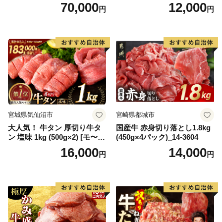
キ ブランド肉 ヒレ肉 フィレ
【DG12W】
70,000
12,000
円
円
肉 ジューシー ヘルシー】(H0
65175)
宮城県気仙沼市
宮崎県都城市
大人気！ 牛タン 厚切り牛タ
国産牛 赤身切り落とし1.8kg
ン 塩味 1kg (500g×2) [モ〜ラ
(450g×4パック)_14-3604
ンド 宮城県 気仙沼市 205646
16,000
14,000
円
円
60] 肉 牛肉 精肉 牛たん 牛タ
ン塩 牛たん塩 冷凍 焼肉 BB
Q アウトドア バーベキュー
厚切り タン