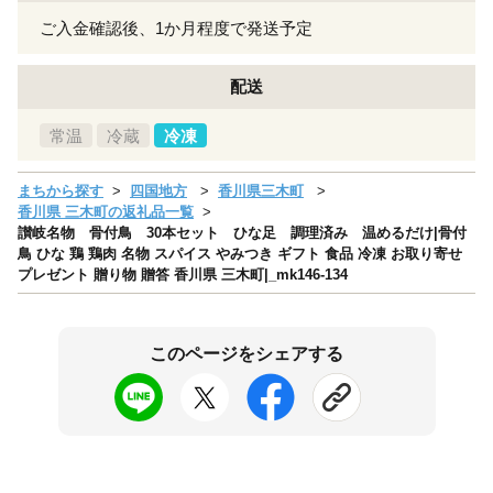
ご入金確認後、1か月程度で発送予定
配送
常温
冷蔵
冷凍
まちから探す
四国地方
香川県三木町
香川県 三木町の返礼品一覧
讃岐名物 骨付鳥 30本セット ひな足 調理済み 温めるだけ|骨付
鳥 ひな 鶏 鶏肉 名物 スパイス やみつき ギフト 食品 冷凍 お取り寄せ
プレゼント 贈り物 贈答 香川県 三木町|_mk146-134
このページをシェアする