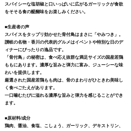
スパイシーな塩胡椒と口いっぱいに広がるガーリックが食欲
をそそる食の醍醐味をお楽しみください。
■生産者の声
スパイスをタップリ効かせた骨付鳥はまさに「やみつき」。
讃岐の名物・香川の代表的グルメはイベントや特別な日のデ
ィナーにぴったりの逸品です。
「骨付鳥」の秘密は、食べ応え抜群な満足サイズの国産若鶏
ももにあります。濃厚な旨みと弾力に富み、ジューシーな味
わいを提供します。
厳選された国産若鶏もも肉は、骨のまわりがひときわ美味し
く食べごたえがあります。
一口噛むたびに溢れる濃厚な旨みと弾力を感じることができ
ます。
■原材料/成分
鶏肉、醤油、食塩、こしょう、ガーリック、デキストリン、