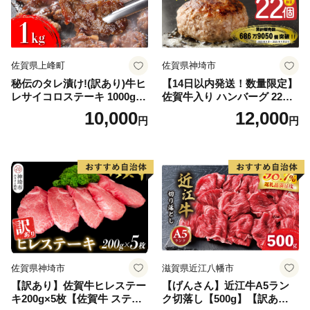
佐賀県上峰町
佐賀県神埼市
秘伝のタレ漬け!(訳あり)牛ヒ
【14日以内発送！数量限定】
レサイコロステーキ 1000g
佐賀牛入り ハンバーグ 22個
【B-1098-AS】
2.6kg(120g×22個)【佐賀牛
10,000
12,000
円
円
黒毛和牛 ブランド牛 九州 ハ
ンバーグ 牛肉 豚肉 国産 お弁
当 おかず 惣菜 おすすめ 人
気】(H083106)
佐賀県神埼市
滋賀県近江八幡市
【訳あり】佐賀牛ヒレステー
【げんさん】近江牛A5ラン
キ200g×5枚【佐賀牛 ステー
ク切落し【500g】【訳あり】