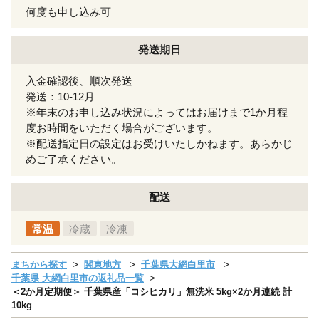
何度も申し込み可
発送期日
入金確認後、順次発送
発送：10-12月
※年末のお申し込み状況によってはお届けまで1か月程
度お時間をいただく場合がございます。
※配送指定日の設定はお受けいたしかねます。あらかじ
めご了承ください。
配送
常温
冷蔵
冷凍
まちから探す
関東地方
千葉県大網白里市
千葉県 大網白里市の返礼品一覧
＜2か月定期便＞ 千葉県産「コシヒカリ」無洗米 5kg×2か月連続 計
10kg