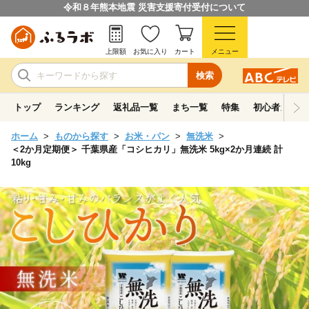
令和８年熊本地震 災害支援寄付受付について
上限額
お気に入り
カート
メニュー
検索
トップ
ランキング
返礼品一覧
まち一覧
特集
初心者ガイド
ホーム
ものから探す
お米・パン
無洗米
＜2か月定期便＞ 千葉県産「コシヒカリ」無洗米 5kg×2か月連続 計
10kg