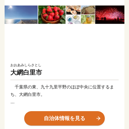
おおあみしらさとし
大網白里市
千葉県の東、九十九里平野のほぼ中央に位置するま
ち、大網白里市。
西は緑豊かな丘陵部、中央は広大な田園部、東は遠浅
の美しい「白里海岸」がつづき、特色ある豊かな自然風
自治体情報を見る
土を有しています。