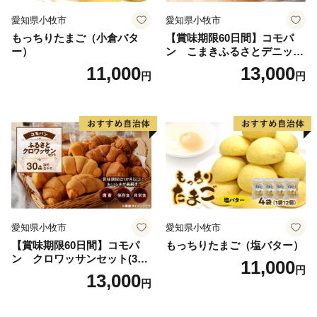
愛知県小牧市
愛知県小牧市
もっちりたまご（小倉バタ
【賞味期限60日間】コモパ
ー）
ン こまきふるさとデニッシ
ュセット（20個入り）／災害
11,000
13,000
円
円
用備蓄 保存食 非常食 防災グ
ッズにも
愛知県小牧市
愛知県小牧市
【賞味期限60日間】コモパ
もっちりたまご（塩バター）
ン クロワッサンセット(30
11,000
円
個入り)／災害用備蓄 保存食
13,000
円
非常食 防災グッズにも