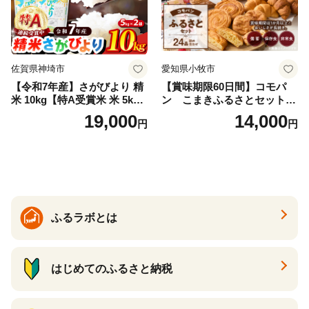
佐賀県神埼市
愛知県小牧市
【令和7年産】さがびより 精
【賞味期限60日間】コモパ
米 10kg【特A受賞米 米 5kg×
ン こまきふるさとセット
2袋 お米 コメ こめ 国産 美味
（24個入り）／災害用備蓄
19,000
14,000
円
円
しい ブランド米 人気 ランキ
保存食 非常食 防災グッズに
ング 増田米穀】(H015224)
も
ふるラボとは
はじめてのふるさと納税