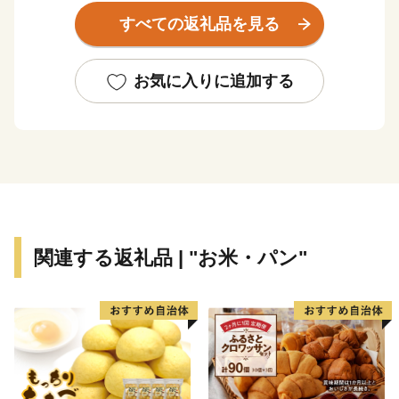
すべての返礼品を見る
水産加工業が盛んで、みりん干し、いわしのゴマ漬
け、はまぐり、ながらみ、煮干しなど、豊かな海の幸
が、訪れる人々を魅了しつづけています。また、農業も
お気に入りに追加する
盛んで、味が自慢の新鮮な野菜をはじめ、米、メロン、
梨、イチゴ、落花生などが、大切に育まれています。
大網白里市の魅力にぜひ触れていただき、お越しいた
だける機会となれば幸いです。
関連する返礼品 | "お米・パン"