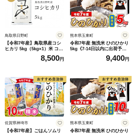
鳥取県日野町
熊本県玉東町
【令和7年産】鳥取県産コシ
令和7年産 無洗米 ひのひかり
ヒカリ 5kg（5kg×1）米 コシ
5kg《7-14日以内に出荷予定
ヒカリ こしひかり お米 白米
(土日祝除く)》コメ 米 無洗米
8,500
9,400
円
円
精米 5キロ おこめ こめ コメ
高レビュー｜人気米 熊本県
真空パック包装 真空包装 長
産米 お米 生活応援米
期保存 単一原料米 鳥取県日
野町産 Elevation
佐賀県神埼市
熊本県玉東町
【令和7年産】ごはんソムリ
令和7年産 無洗米 ひのひかり