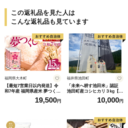
この返礼品を見た人は
こんな返礼品も見ています
福岡県大木町
福井県池田町
【最短7営業日以内発送】令
「未来へ耕す池田米」認証
和7年産 福岡県産米 夢つくし
池田町産コシヒカリ３kg【お
15kg 精米 ※北海道・沖縄・
1人様につき３セットまで】
19,500
10,000
円
円
離島は配送不可