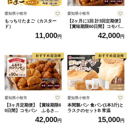
愛知県小牧市
愛知県小牧市
もっちりたまご（カスター
【2ヶ月に1回 計3回定期便】
ド）
【賞味期限60日間】コモパ
ン ふるさとクロワッサンセ
11,000
42,000
円
円
ット（計90個）／災害用備蓄
保存食 非常食 防災グッズに
も
愛知県小牧市
愛知県小牧市
【3ヶ月定期便】【賞味期限6
本間製パン 食パン(1本3斤)と
0日間】コモパン ふるさと
ラスクのセットB 常温
クロワッサンセット（計90
42,000
15,000
円
円
個）／災害用備蓄 保存食 非
常食 防災グッズにも