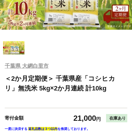
千葉県 大網白里市
＜2か月定期便＞ 千葉県産「コシヒカ
リ」無洗米 5kg×2か月連続 計10kg
21,000
寄付金額
在庫あり
円
一度に決済する
返礼品数は３つ以内
を推奨しております。