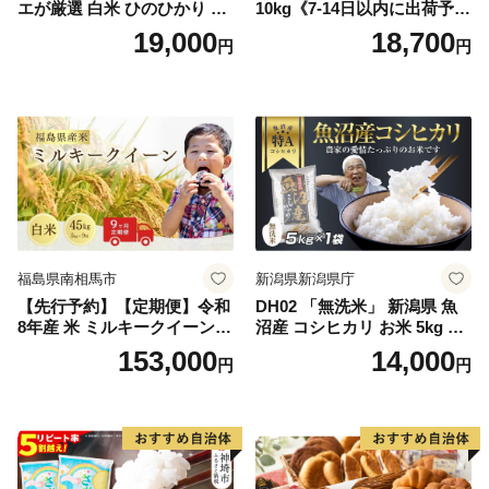
エが厳選 白米 ひのひかり 10
10kg《7-14日以内に出荷予定
kg【神埼市産 米 お米 精米 白
(土日祝除く)》コメ 米 無洗米
19,000
18,700
円
円
米 10kg 5kg×2 ひのひかり ブ
令和7年産 高レビュー｜人気
ランド米 食味鑑定士】(H063
米 熊本県産米 お米 生活応援
164)
米
福島県南相馬市
新潟県新潟県庁
【先行予約】【定期便】令和
DH02 「無洗米」 新潟県 魚
8年産 米 ミルキークイーン
沼産 コシヒカリ お米 5kg こ
白米 45kg (5kg×9回) | ミルキ
しひかり 精米 米（お米の美
153,000
14,000
円
円
ークイーン 米5kg 福島 福島
味しい炊き方ガイド付き）
県産 福島産 精米 お米 米 コ
メ 武田ファーム サムランド
福島県 南相馬市 cu006-ae