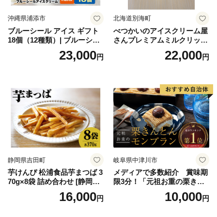
沖縄県浦添市
北海道別海町
ブルーシール アイス ギフト
べつかいのアイスクリーム屋
18個（12種類）| ブルーシー
さんプレミアムミルクリッチ
ルアイス ブルーシールアイ
12個（AP-01）（ 北海道アイ
23,000
22,000
円
円
スクリーム 着日指定可能 送
ス 北海道産アイス アイス ア
料無料 ジェラート 沖縄県 バ
イススイーツ アイスクリー
ースデー 贈り物 プレゼント
ム 北海道産アイスクリーム
誕生日 カップ 詰め合わせ バ
道産アイス 道産アイスクリ
ラエティ | バニラ チョコレー
ーム ギフト 詰合せ 詰め合わ
ト ストロベリー ピスタチオ
せ ふるさと納税 ）
バニラ＆クッキー ウベ 沖縄
紅イモ 塩ちんすこう 沖縄シ
ークヮーサー 沖縄黒糖 琉球
ロイヤルミルクティ 沖縄パ
イン
静岡県吉田町
岐阜県中津川市
芋けんぴ 松浦食品芋まつば 3
メディアで多数紹介 賞味期
70g×8袋 詰め合わせ [静岡伊
限3分！「元祖お重の栗きん
勢丹(松浦食品) 静岡県 吉田町
とんモンブラン」 【未来の
16,000
10,000
円
円
22424274] 芋ケンピ セット
ご褒美】スイーツ 栗 モンブ
小袋 個包装 小分け
ラン くりきんとん デザート