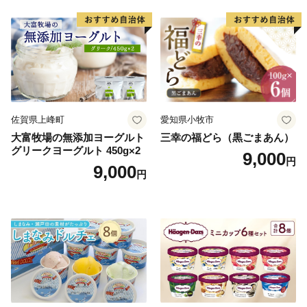
ご褒美 お取り寄せ くり お菓
子 菓子 F4N-2298
佐賀県上峰町
愛知県小牧市
大富牧場の無添加ヨーグルト
三幸の福どら（黒ごまあん）
グリークヨーグルト 450g×2
9,000
円
9,000
円