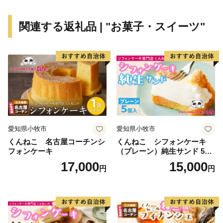
《まちづくりの視点》
扶桑町は、「みんなの笑顔が かがやくまち 扶桑町」
関連する返礼品 | "お菓子・スイーツ"
をまちづくりの視点として、子どもから高齢者まで「み
んな」が笑顔で過ごせるまちを実現を目指します。
《免疫ケアで健康習慣を推進するまち》
扶桑町では住民の皆様の健康づくりを応援するため、
「免疫ケア」の啓発に取り組んでいます。
2024年11月には、小学生の親子を対象とした免疫特別
授業の様子がテレビで取り上げられました。
愛知県小牧市
愛知県小牧市
Snow Manの【目黒 蓮】さんが実際に扶桑町を訪れ、子
くんねこ 名古屋コーチンシ
くんねこ シフォンケーキ
ども達と一緒に免疫特別授業を初めて受講されました。
フォンケーキ
（プレーン）純生サンド 5個
今後も、こうした「免疫ケア」の啓発を継続し、健康な
入
17,000
15,000
円
円
まちづくりを推進していきます。
みなさま方のあたたかいご支援をお待ちしております。