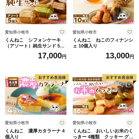
愛知県小牧市
愛知県小牧市
くんねこ シフォンケーキ
くんねこ ねこのフィナンシ
（アソート）純生サンド 5個
ェ 10個入り
入
17,000
13,000
円
円
愛知県小牧市
愛知県小牧市
くんねこ 濃厚カタラーナ 4
くんねこ おいしいお米のく
個入り
っきー 4種類 クッキー グル