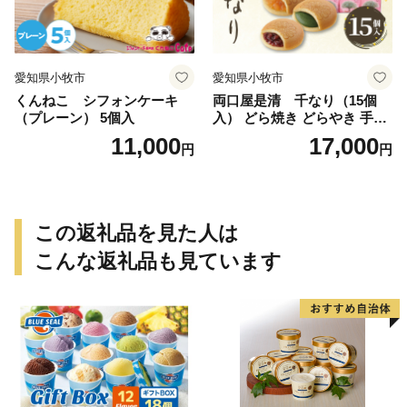
愛知県小牧市
愛知県小牧市
くんねこ シフォンケーキ
両口屋是清 千なり（15個
（プレーン） 5個入
入） どら焼き どらやき 手土
産 お土産 土産 丹波大納言小
11,000
17,000
円
円
豆 抹茶 林檎 りんご 慶事 お
祝い 法事 法要 詰め合わせ お
取り寄せ 瓢箪 豊臣秀吉 焼印
個包装 贈り物 老舗 お茶菓子
この返礼品を見た人は
こんな返礼品も見ています