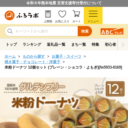
令和８年熊本地震 災害支援寄付受付について
上限額
お気に入り
カート
メニュー
検索
トップ
ランキング
返礼品一覧
まち一覧
特集
初心者ガイド
ホーム
ものから探す
お菓子・スイーツ
焼き菓子・チョコレート・洋菓子
米粉ドーナツ 12個セット (プレーン・ショコラ・よもぎ)[№5933-0169]