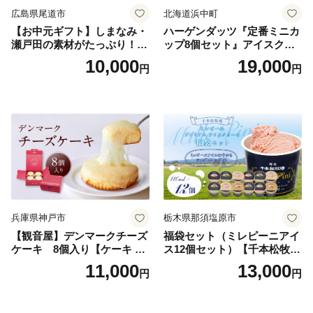
広島県尾道市
北海道浜中町
【お中元ギフト】しまなみ・
ハーゲンダッツ『定番ミニカ
瀬戸田の素材がたっぷり！ジ
ップ8個セット』アイスクリ
ェラート8個
ーム アイス スイーツ デザー
10,000
19,000
円
円
ト_H0016-104
兵庫県神戸市
栃木県那須塩原市
【観音屋】デンマークチーズ
福袋セット（ミレピーニアイ
ケーキ 8個入り【ケーキ チ
ス12個セット）【千本松牧
ーズケーキ 人気スイーツ お
場】 ns025-014-12 【デザー
11,000
13,000
円
円
すすめスイーツ 神戸スイー
ト 詰め合わせ ギフト】
ツ 新感覚チーズケーキ おす
すめケーキ 兵庫県 神戸市 D0