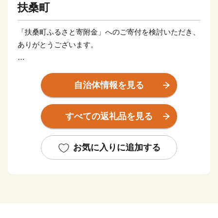
扶桑町
「扶桑町ふるさと寄附金」へのご寄付を検討いただき、
ありがとうございます。
《ちょうどいい”田舎”》
扶桑町は、愛知県の北西部に位置し、濃尾平野の一部を
自治体情報を見る
なす田園地帯で、近年は名古屋市へのアクセスの良さか
ら、ベッドタウンとして発展してきました。
すべての返礼品を見る
町の中心地は幹線道路が走り住宅が多い景観となります
が、少し郊外に出ると田んぼや畑といった緑も多くみら
れます。
お気に入りに追加する
木曽川沿いの扶桑緑地公園では、ゆったりとした時間の
流れを感じながらウォーキングやBBQが楽しめます。
自然豊かである一方交通の利便性も高い「ちょうどい
い”田舎”」扶桑町にぜひお越しください！