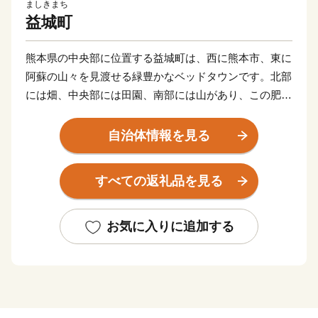
ましきまち
益城町
熊本県の中央部に位置する益城町は、西に熊本市、東に
阿蘇の山々を見渡せる緑豊かなベッドタウンです。北部
には畑、中央部には田園、南部には山があり、この肥沃
な大地では、全国的に有名なスイカやヒノヒカリ、果物
などの栽培が盛んに行われている都市と自然の調和がと
自治体情報を見る
れたまちです。
四季折々の変化も豊かで、春は秋津川の桜、夏は蛍、秋
すべての返礼品を見る
は紅葉と美しい景観があふれています。
阿蘇くまもと空港や益城熊本空港ICを有する便利な町、
熊本の空と陸の玄関口へお越しになってみませんか。
お気に入りに追加する