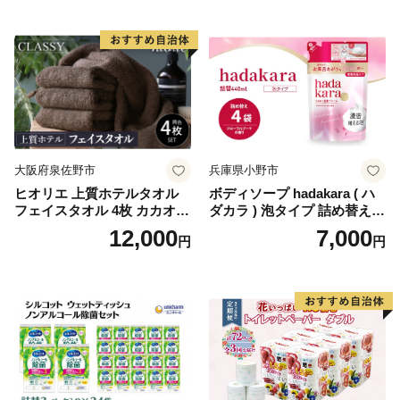
国産 新生活 ダブル SDGs 備
蓄 防災 エコ 消耗品 生活雑貨
生活用品 無香料 トイレット
ペーパー ダブル といれっと
ぺーぱー トイレ クレシア ト
イレットペーパー [BDBH002
-1]
大阪府泉佐野市
兵庫県小野市
ヒオリエ 上質ホテルタオル
ボディソープ hadakara ( ハ
フェイスタオル 4枚 カカオ
ダカラ ) 泡タイプ 詰め替え 4
【タオル 泉州タオル 吸水 普
40ml×4袋 ボディーソープ 泡
12,000
7,000
円
円
段使い 無地 シンプル 日用品
ボディソープ 泡 日用品 消耗
ふわふわ ふかふか 家族 たお
品 バス用品 大容量 いい 匂い
る 一人暮らし】
ボディ 保湿 LION ライオン
泡石鹸 石鹸 兵庫 兵庫県 小野
市