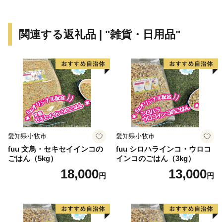
関連する返礼品 | "雑貨・日用品"
愛知県小牧市
愛知県小牧市
fuu 文鳥・セキセイインコの
fuu シロハラインコ・ウロコ
ごはん（5kg）
インコのごはん（3kg）
18,000
13,000
円
円