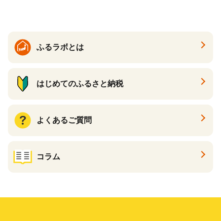
ットペーパー パルプ100％ 消
ル ティッシュ ペーパー まと
臭 防臭 日用品 消耗品 備蓄
め買い 雑貨 倶知安町
ふるラボとは
はじめてのふるさと納税
よくあるご質問
コラム