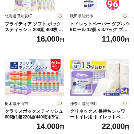
北海道倶知安町
秋田県能代市
ブライティア ソフト ボック
トイレットペーパー ダブル 9
スティッシュ 200組 400枚 60
6ロール 12個 × 8パック ブラ
箱 日本製 まとめ買い ティッ
ンカ 再生紙 100％ 芯あり 日
16,000
11,000
円
円
シュ リサイクル 長持 防災 常
用品 消耗品 無香料 生活用品
備品 日用雑貨 消耗品 生活必
備蓄 秋田県 能代市 送料無料
需品 備蓄 ペーパー 紙 北海道
《能代製紙》
倶知安町 日用品
栃木県小山市
神奈川県開成町
クラリスボックスティッシュ
クリネックス 長持ちシャワ
60箱(1箱220組(440枚))(5個入
ートイレ用 トイレットペー
り×12セット)【1256759】
パー（ダブル）64ロール(8ロ
14,000
22,000
円
円
ール×8パック) 開成町 トイレ
ットペーパーダブル 日用品