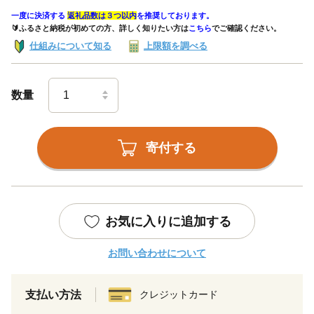
一度に決済する
返礼品数は３つ以内
を推奨しております。
🔰ふるさと納税が初めての方、詳しく知りたい方は
こちら
でご確認ください。
仕組みについて知る
上限額を調べる
数量
寄付する
お気に入りに追加する
お問い合わせについて
支払い方法
クレジットカード