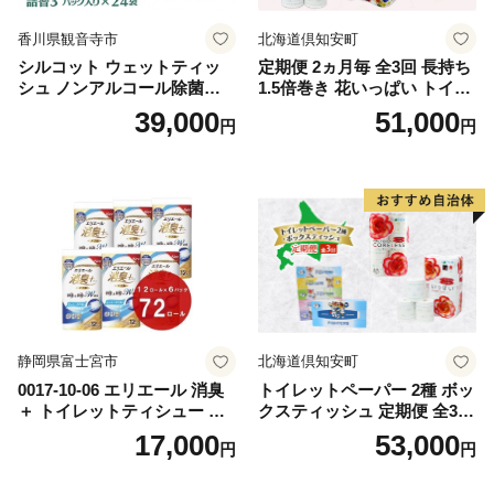
香川県観音寺市
北海道倶知安町
シルコット ウェットティッ
定期便 2ヵ月毎 全3回 長持ち
シュ ノンアルコール除菌詰
1.5倍巻き 花いっぱい トイレ
替（43枚×3P）×24袋 日用品
ットペーパー ダブル 45ｍ 計
39,000
51,000
円
円
おもちゃ 拭き取り 手拭き 外
72ロール 全18種 花柄 プリン
出時 お出かけ時 食事前 緑茶
ト ハーブ 香り付き 日本製 ま
カテキン配合
とめ買い 防災 常備品 ペーパ
ー 消耗品 備蓄 送料無料 北海
道 倶知安町 日用品
静岡県富士宮市
北海道倶知安町
0017-10-06 エリエール 消臭
トイレットペーパー 2種 ボッ
＋ トイレットティシュー し
クスティッシュ 定期便 全3
っかり香るフレッシュクリア
回 日本製 まとめ買い 防災
17,000
53,000
円
円
の香り ダブル 12ロール×6パ
常備品 日用雑貨 消耗品 生活
ック 72ロール 25m トイレ
必需品 大容量 備蓄 リサイク