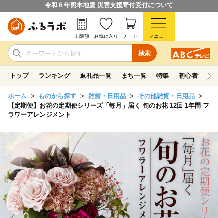
令和８年熊本地震 災害支援寄付受付について
上限額
お気に入り
カート
メニュー
検索
トップ
ランキング
返礼品一覧
まち一覧
特集
初心者ガイド
ホーム
ものから探す
雑貨・日用品
その他雑貨・日用品
【定期便】お花の定期便シリーズ「毎月」届く 旬のお花 12回 1年間 フ
ラワーアレンジメント