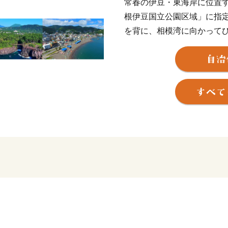
常春の伊豆・東海岸に位置す
根伊豆国立公園区域」に指
を背に、相模湾に向かって
恵まれた明るい温泉リゾー
また、伊豆半島は２０１８
れ、市内には大室山や城ケ
ています。これだけの豊か
新幹線を使えば約９０分と
四季を通じて温暖な気候に
り心身ともに健やかに暮ら
まちの将来像「出会い つ
いまち いとう」の実現を
住んでいたいと感じてもら
います。
ふるさと納税を通じて伊東
市へお越しください。