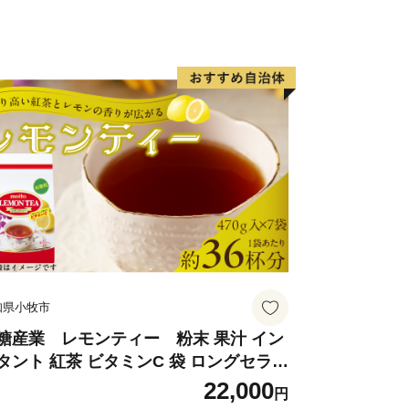
知県小牧市
糖産業 レモンティー 粉末 果汁 イン
タント 紅茶 ビタミンC 袋 ロングセラー
末飲料 粉末茶 簡単 手軽 ホット アイス
22,000
円