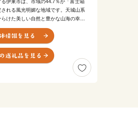
る伊東市は、市域の44.7％が「富士箱
定される風光明媚な地域です。天城山系
ひらけた美しい自然と豊かな山海の幸に
ト地として多くの人を魅了しています。
年にユネスコ世界ジオパークに認定さ
崎祈願などのジオサイトが数多く点在し
な自然に囲まれていながら、首都圏まで
いうアクセスの良さも魅力の一つです。
恵まれた環境の中で、市民は生涯にわた
しています。
ながり みんなで育む自然豊かなやさし
目指し、行ってみたい、住んでみたい、
えるまちづくりを全員参加で取り組んで
市の魅力を感じていただき、是非、伊東