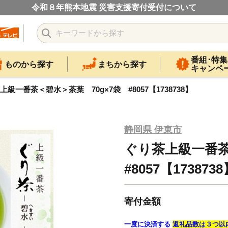
令和８年熊本地震 災害支援寄付受付について
番組･特集
ものから探す
まちから探す
キャンペ
上級一番茶＜碧水＞茶葉 70g×7袋 #8057【1738738】
静岡県 伊東市
ぐり茶上級一番茶
#8057【173873
寄付金額
一度に決済する
返礼品数は３つ以