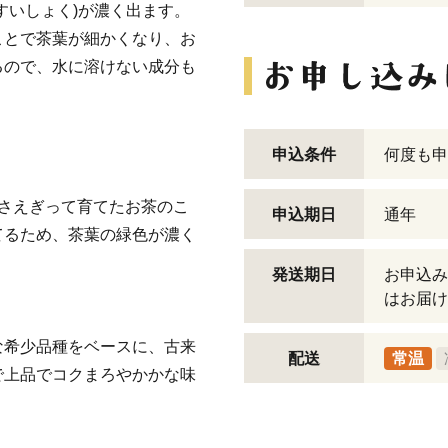
すいしょく)が濃く出ます。
ことで茶葉が細かくなり、お
るので、水に溶けない成分も
申込条件
何度も申
さえぎって育てたお茶のこ
申込期日
通年
てるため、茶葉の緑色が濃く
発送期日
お申込み
はお届け
な希少品種をベースに、古来
配送
常温
で上品でコクまろやかかな味