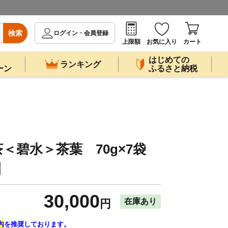
検索
ログイン・会員登録
上限額
お気に入り
カート
はじめての
ランキング
ーン
ふるさと納税
＜碧水＞茶葉 70g×7袋
8】
30,000
在庫あり
円
内
を推奨しております。