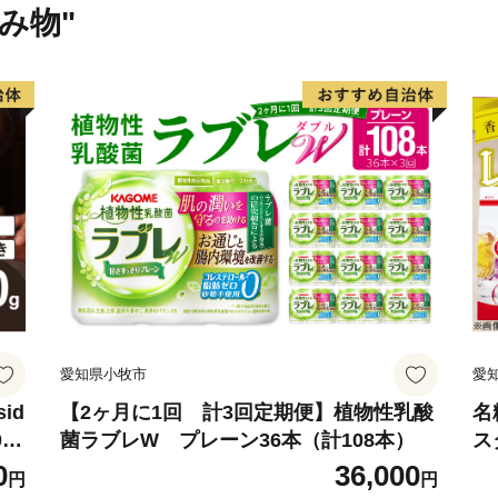
飲み物"
愛知県小牧市
愛
id
【2ヶ月に1回 計3回定期便】植物性乳酸
名
0
菌ラブレW プレーン36本（計108本）
ス
粉
0
36,000
円
円