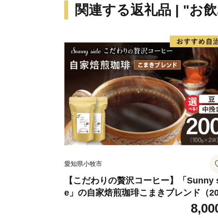
関連する返礼品 | "お
愛知県小牧市
【こだわりの贅沢コーヒー】「Sunny s
e」の自家焙煎珈琲こまきブレンド（20
g）
8,00