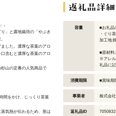
」。
容量
■お礼品
どり」と露地栽培の「やぶき
・ぐり茶
求。
加工地:
げました。濃厚な茶葉のアロ
■原材料
一口含むと濃厚な茶葉のアロ
※アレル
礼品に記
の杉山の定番の人気商品で
消費期限
■賞味期
事業者
株式会社
時間をかけ、じっくり茶葉
に蒸気熱が伝わるため、形は
返礼品ID
7050832